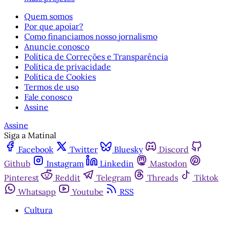
Quem somos
Por que apoiar?
Como financiamos nosso jornalismo
Anuncie conosco
Política de Correções e Transparência
Política de privacidade
Política de Cookies
Termos de uso
Fale conosco
Assine
Assine
Siga a Matinal
Facebook
Twitter
Bluesky
Discord
Github
Instagram
Linkedin
Mastodon
Pinterest
Reddit
Telegram
Threads
Tiktok
Whatsapp
Youtube
RSS
Cultura