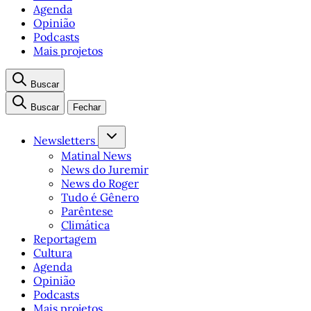
Agenda
Opinião
Podcasts
Mais projetos
Buscar
Buscar
Fechar
Newsletters
Matinal News
News do Juremir
News do Roger
Tudo é Gênero
Parêntese
Climática
Reportagem
Cultura
Agenda
Opinião
Podcasts
Mais projetos