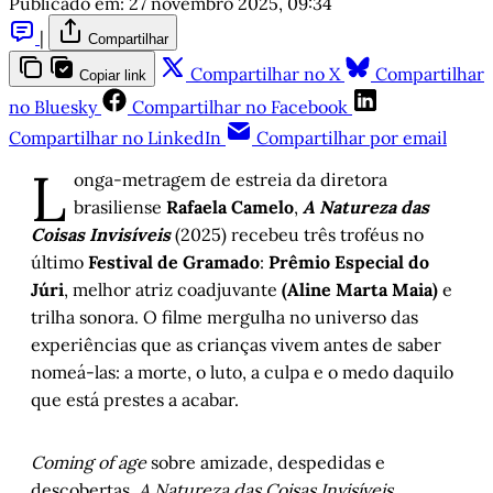
Publicado em:
27 novembro 2025, 09:34
|
Compartilhar
Compartilhar no X
Compartilhar
Copiar link
no Bluesky
Compartilhar no Facebook
Compartilhar no LinkedIn
Compartilhar por email
L
onga-metragem de estreia da diretora
brasiliense
Rafaela Camelo
,
A Natureza das
Coisas Invisíveis
(2025) recebeu três troféus no
último
Festival de Gramado
:
Prêmio Especial do
Júri
, melhor atriz coadjuvante
(Aline Marta Maia)
e
trilha sonora. O filme mergulha no universo das
experiências que as crianças vivem antes de saber
nomeá-las: a morte, o luto, a culpa e o medo daquilo
que está prestes a acabar.
Coming of age
sobre amizade, despedidas e
descobertas,
A Natureza das Coisas Invisíveis