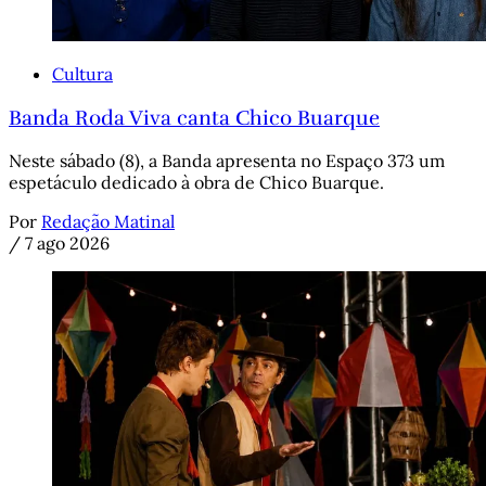
Cultura
Banda Roda Viva canta Chico Buarque
Neste sábado (8), a Banda apresenta no Espaço 373 um
espetáculo dedicado à obra de Chico Buarque.
Por
Redação Matinal
/
7 ago 2026