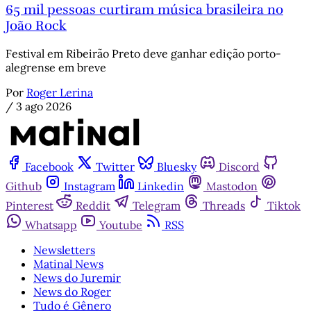
65 mil pessoas curtiram música brasileira no
João Rock
Festival em Ribeirão Preto deve ganhar edição porto-
alegrense em breve
Por
Roger Lerina
/
3 ago 2026
Facebook
Twitter
Bluesky
Discord
Github
Instagram
Linkedin
Mastodon
Pinterest
Reddit
Telegram
Threads
Tiktok
Whatsapp
Youtube
RSS
Newsletters
Matinal News
News do Juremir
News do Roger
Tudo é Gênero