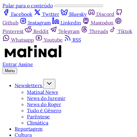
Pular para o conteúdo
Facebook
Twitter
Bluesky
Discord
Github
Instagram
Linkedin
Mastodon
Pinterest
Reddit
Telegram
Threads
Tiktok
Whatsapp
Youtube
RSS
Entrar
Assine
Menu
Newsletters
Matinal News
News do Juremir
News do Roger
Tudo é Gênero
Parêntese
Climática
Reportagem
Cultura