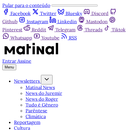
Pular para o conteúdo
Facebook
Twitter
Bluesky
Discord
Github
Instagram
Linkedin
Mastodon
Pinterest
Reddit
Telegram
Threads
Tiktok
Whatsapp
Youtube
RSS
Entrar
Assine
Menu
Newsletters
Matinal News
News do Juremir
News do Roger
Tudo é Gênero
Parêntese
Climática
Reportagem
Cultura