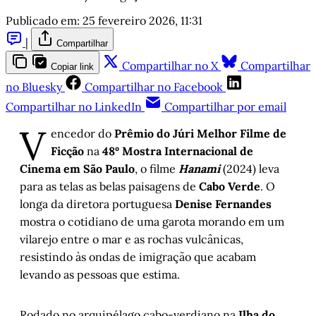
Publicado em:
25 fevereiro 2026, 11:31
|
Compartilhar
Compartilhar no X
Compartilhar
Copiar link
no Bluesky
Compartilhar no Facebook
Compartilhar no LinkedIn
Compartilhar por email
V
encedor do
Prêmio do Júri Melhor Filme de
Ficção
na
48º
Mostra Internacional de
Cinema em São Paulo
, o filme
Hanami
(2024) leva
para as telas as belas paisagens de
Cabo Verde
. O
longa da diretora portuguesa
Denise Fernandes
mostra o cotidiano de uma garota morando em um
vilarejo entre o mar e as rochas vulcânicas,
resistindo às ondas de imigração que acabam
levando as pessoas que estima.
Rodado no arquipélago cabo-verdiano na
Ilha do