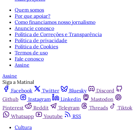
Quem somos
Por que apoiar?
Como financiamos nosso jornalismo
Anuncie conosco
Política de Correções e Transparência
Política de privacidade
Política de Cookies
Termos de uso
Fale conosco
Assine
Assine
Siga a Matinal
Facebook
Twitter
Bluesky
Discord
Github
Instagram
Linkedin
Mastodon
Pinterest
Reddit
Telegram
Threads
Tiktok
Whatsapp
Youtube
RSS
Cultura