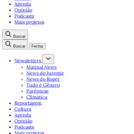
Agenda
Opinião
Podcasts
Mais projetos
Buscar
Buscar
Fechar
Newsletters
Matinal News
News do Juremir
News do Roger
Tudo é Gênero
Parêntese
Climática
Reportagem
Cultura
Agenda
Opinião
Podcasts
Mais projetos