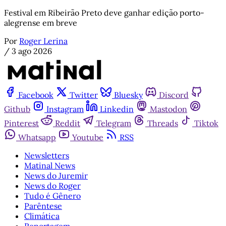
Festival em Ribeirão Preto deve ganhar edição porto-
alegrense em breve
Por
Roger Lerina
/
3 ago 2026
Facebook
Twitter
Bluesky
Discord
Github
Instagram
Linkedin
Mastodon
Pinterest
Reddit
Telegram
Threads
Tiktok
Whatsapp
Youtube
RSS
Newsletters
Matinal News
News do Juremir
News do Roger
Tudo é Gênero
Parêntese
Climática