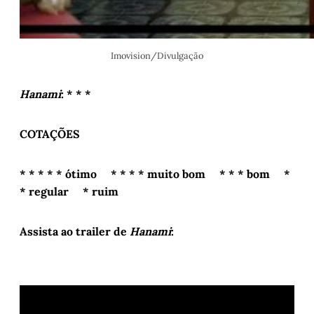
Imovision/Divulgação
Hanami
: * * *
COTAÇÕES
* * * * * ótimo * * * * muito bom * * * bom *
* regular * ruim
Assista ao trailer de
Hanami
: