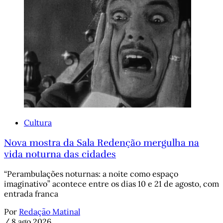
Cultura
Nova mostra da Sala Redenção mergulha na
vida noturna das cidades
“Perambulações noturnas: a noite como espaço
imaginativo” acontece entre os dias 10 e 21 de agosto, com
entrada franca
Por
Redação Matinal
/
8 ago 2026