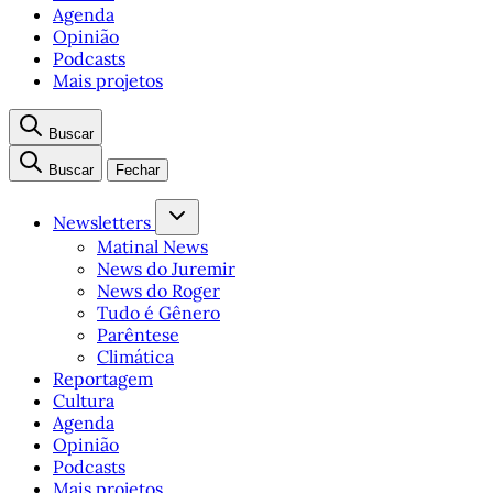
Agenda
Opinião
Podcasts
Mais projetos
Buscar
Buscar
Fechar
Newsletters
Matinal News
News do Juremir
News do Roger
Tudo é Gênero
Parêntese
Climática
Reportagem
Cultura
Agenda
Opinião
Podcasts
Mais projetos