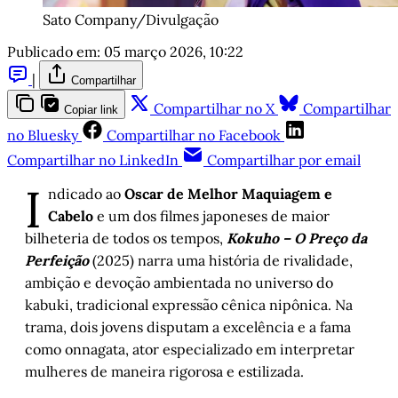
Sato Company/Divulgação
Publicado em:
05 março 2026, 10:22
|
Compartilhar
Compartilhar no X
Compartilhar
Copiar link
no Bluesky
Compartilhar no Facebook
Compartilhar no LinkedIn
Compartilhar por email
I
ndicado ao
Oscar de Melhor Maquiagem e
Cabelo
e um dos filmes japoneses de maior
bilheteria de todos os tempos,
Kokuho – O Preço da
Perfeição
(2025) narra uma história de rivalidade,
ambição e devoção ambientada no universo do
kabuki, tradicional expressão cênica nipônica. Na
trama, dois jovens disputam a excelência e a fama
como onnagata, ator especializado em interpretar
mulheres de maneira rigorosa e estilizada.