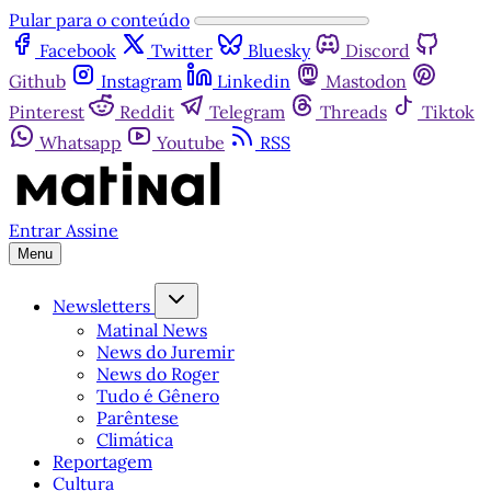
Pular para o conteúdo
Facebook
Twitter
Bluesky
Discord
Github
Instagram
Linkedin
Mastodon
Pinterest
Reddit
Telegram
Threads
Tiktok
Whatsapp
Youtube
RSS
Entrar
Assine
Menu
Newsletters
Matinal News
News do Juremir
News do Roger
Tudo é Gênero
Parêntese
Climática
Reportagem
Cultura