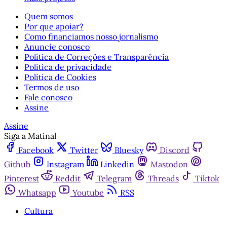
Quem somos
Por que apoiar?
Como financiamos nosso jornalismo
Anuncie conosco
Política de Correções e Transparência
Política de privacidade
Política de Cookies
Termos de uso
Fale conosco
Assine
Assine
Siga a Matinal
Facebook
Twitter
Bluesky
Discord
Github
Instagram
Linkedin
Mastodon
Pinterest
Reddit
Telegram
Threads
Tiktok
Whatsapp
Youtube
RSS
Cultura