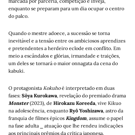
marcada por parceria, competição e inveja,
enquanto se preparam para um dia ocupar o centro
do palco.
Quando o mestre adoece, a sucessão se torna
inevitável e a tensão entre os ambiciosos aprendizes
e pretendentes a herdeiro eclode em conflito. Em
meio a escândalos e glórias, irmandade e traições,
um deles se tornará o maior onnagata da cena do
kabuki.
O protagonista
Kokuho
é interpretado em duas
fases:
Sōya Kurokawa
, revelação do premiado drama
Monster
(2023), de
Hirokazu Koreeda
, vive Kikuo
na adolescência, enquanto
Ryô Yoshizawa
, astro da
franquia de filmes épicos
Kingdom
, assume o papel
na fase adulta ⎯ atuação que lhe rendeu indicações
aos principais prêmios da crítica japonesa.