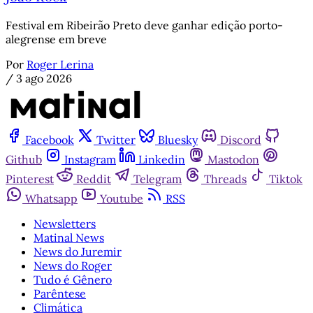
Festival em Ribeirão Preto deve ganhar edição porto-
alegrense em breve
Por
Roger Lerina
/
3 ago 2026
Facebook
Twitter
Bluesky
Discord
Github
Instagram
Linkedin
Mastodon
Pinterest
Reddit
Telegram
Threads
Tiktok
Whatsapp
Youtube
RSS
Newsletters
Matinal News
News do Juremir
News do Roger
Tudo é Gênero
Parêntese
Climática