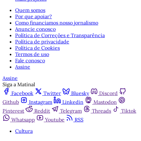
Quem somos
Por que apoiar?
Como financiamos nosso jornalismo
Anuncie conosco
Política de Correções e Transparência
Política de privacidade
Política de Cookies
Termos de uso
Fale conosco
Assine
Assine
Siga a Matinal
Facebook
Twitter
Bluesky
Discord
Github
Instagram
Linkedin
Mastodon
Pinterest
Reddit
Telegram
Threads
Tiktok
Whatsapp
Youtube
RSS
Cultura