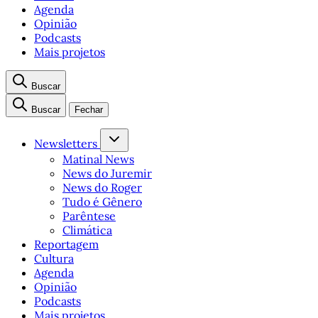
Agenda
Opinião
Podcasts
Mais projetos
Buscar
Buscar
Fechar
Newsletters
Matinal News
News do Juremir
News do Roger
Tudo é Gênero
Parêntese
Climática
Reportagem
Cultura
Agenda
Opinião
Podcasts
Mais projetos