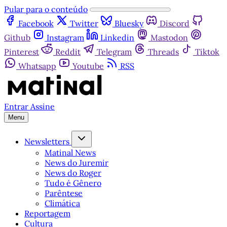
Pular para o conteúdo
Facebook
Twitter
Bluesky
Discord
Github
Instagram
Linkedin
Mastodon
Pinterest
Reddit
Telegram
Threads
Tiktok
Whatsapp
Youtube
RSS
Entrar
Assine
Menu
Newsletters
Matinal News
News do Juremir
News do Roger
Tudo é Gênero
Parêntese
Climática
Reportagem
Cultura