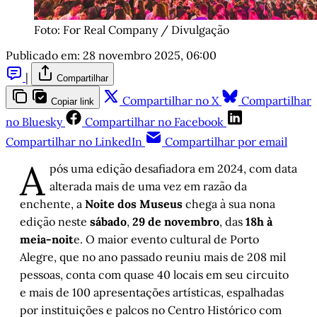
Foto: For Real Company / Divulgação
Publicado em:
28 novembro 2025, 06:00
|
Compartilhar
Compartilhar no X
Compartilhar
Copiar link
no Bluesky
Compartilhar no Facebook
Compartilhar no LinkedIn
Compartilhar por email
A
pós uma edição desafiadora em 2024, com data
alterada mais de uma vez em razão da
enchente, a
Noite dos Museus
chega à sua nona
edição neste
sábado
,
29 de novembro
, das
18h à
meia-noit
e. O maior evento cultural de Porto
Alegre, que no ano passado reuniu mais de 208 mil
pessoas, conta com quase 40 locais em seu circuito
e mais de 100 apresentações artísticas, espalhadas
por instituições e palcos no Centro Histórico com