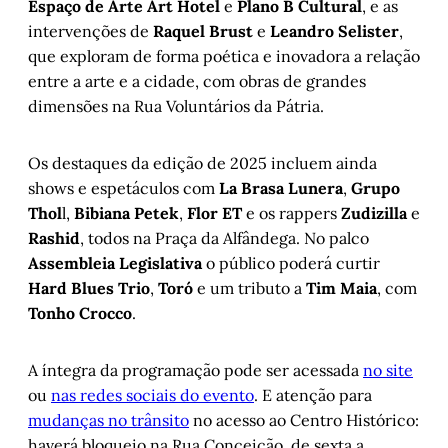
Espaço de Arte Art Hotel
e
Plano B Cultural
, e as
intervenções de
Raquel Brust
e
Leandro Selister
,
que exploram de forma poética e inovadora a relação
entre a arte e a cidade, com obras de grandes
dimensões na Rua Voluntários da Pátria.
Os destaques da edição de 2025 incluem ainda
shows e espetáculos com
La Brasa Lunera
,
Grupo
Thol
l,
Bibiana Petek
,
Flor ET
e os rappers
Zudizilla
e
Rashid
, todos na Praça da Alfândega. No palco
Assembleia Legislativa
o público poderá curtir
Hard Blues Trio
,
Toró
e um tributo a
Tim Maia
, com
Tonho Crocco
.
A íntegra da programação pode ser acessada
no site
ou
nas redes sociais do evento
. E atenção para
mudanças no trânsito
no acesso ao Centro Histórico:
haverá bloqueio na Rua Conceição, de sexta a