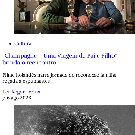
Cultura
"Champagne – Uma Viagem de Pai e Filho"
brinda o reencontro
Filme holandês narra jornada de reconexão familiar
regada a espumantes
Por
Roger Lerina
/
6 ago 2026