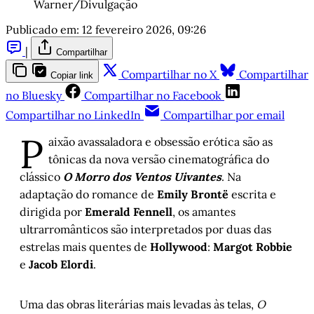
Warner/Divulgação
Publicado em:
12 fevereiro 2026, 09:26
|
Compartilhar
Compartilhar no X
Compartilhar
Copiar link
no Bluesky
Compartilhar no Facebook
Compartilhar no LinkedIn
Compartilhar por email
P
aixão avassaladora e obsessão erótica são as
tônicas da nova versão cinematográfica do
clássico
O Morro dos Ventos Uivantes
. Na
adaptação do romance de
Emily Brontë
escrita e
dirigida por
Emerald Fennell
, os amantes
ultrarromânticos são interpretados por duas das
estrelas mais quentes de
Hollywood
:
Margot Robbie
e
Jacob Elordi
.
Uma das obras literárias mais levadas às telas,
O