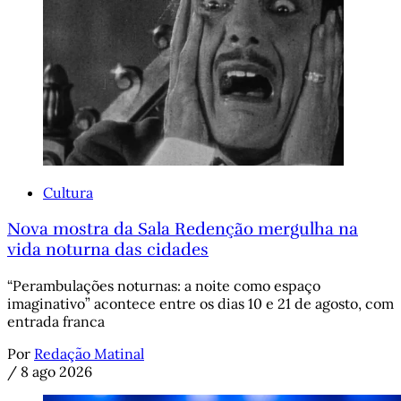
Cultura
Nova mostra da Sala Redenção mergulha na
vida noturna das cidades
“Perambulações noturnas: a noite como espaço
imaginativo” acontece entre os dias 10 e 21 de agosto, com
entrada franca
Por
Redação Matinal
/
8 ago 2026