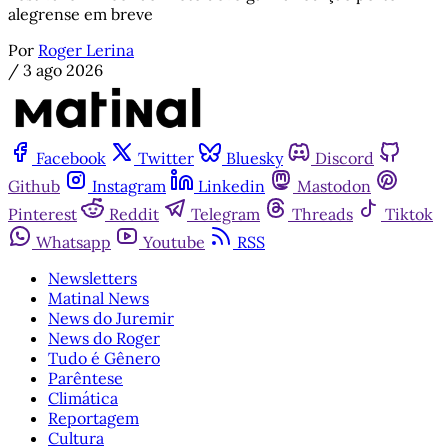
alegrense em breve
Por
Roger Lerina
/
3 ago 2026
Facebook
Twitter
Bluesky
Discord
Github
Instagram
Linkedin
Mastodon
Pinterest
Reddit
Telegram
Threads
Tiktok
Whatsapp
Youtube
RSS
Newsletters
Matinal News
News do Juremir
News do Roger
Tudo é Gênero
Parêntese
Climática
Reportagem
Cultura