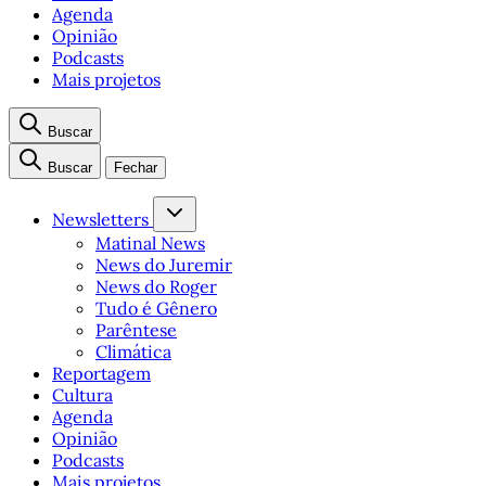
Agenda
Opinião
Podcasts
Mais projetos
Buscar
Buscar
Fechar
Newsletters
Matinal News
News do Juremir
News do Roger
Tudo é Gênero
Parêntese
Climática
Reportagem
Cultura
Agenda
Opinião
Podcasts
Mais projetos