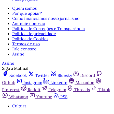
Quem somos
Por que apoiar?
Como financiamos nosso jornalismo
Anuncie conosco
Política de Correções e Transparência
Política de privacidade
Política de Cookies
Termos de uso
Fale conosco
Assine
Assine
Siga a Matinal
Facebook
Twitter
Bluesky
Discord
Github
Instagram
Linkedin
Mastodon
Pinterest
Reddit
Telegram
Threads
Tiktok
Whatsapp
Youtube
RSS
Cultura