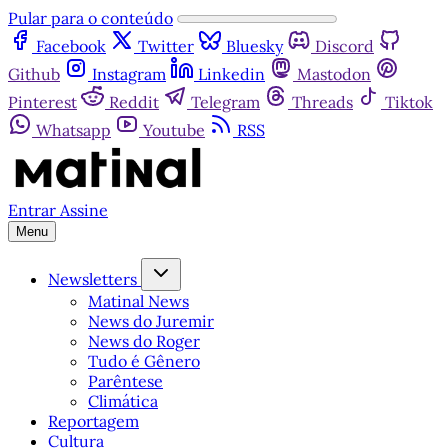
Pular para o conteúdo
Facebook
Twitter
Bluesky
Discord
Github
Instagram
Linkedin
Mastodon
Pinterest
Reddit
Telegram
Threads
Tiktok
Whatsapp
Youtube
RSS
Entrar
Assine
Menu
Newsletters
Matinal News
News do Juremir
News do Roger
Tudo é Gênero
Parêntese
Climática
Reportagem
Cultura