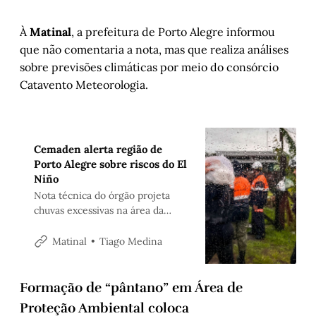
À
Matinal
, a prefeitura de Porto Alegre informou
que não comentaria a nota, mas que realiza análises
sobre previsões climáticas por meio do consórcio
Catavento Meteorologia.
Cemaden alerta região de
Porto Alegre sobre riscos do El
Niño
Nota técnica do órgão projeta
chuvas excessivas na área da
capital a partir do segundo
semestre. Documento ressalta
Tiago Medina
Matinal
necessidade de ações de
prevenção a gestores públicos e
população
Formação de “pântano” em Área de
Proteção Ambiental coloca