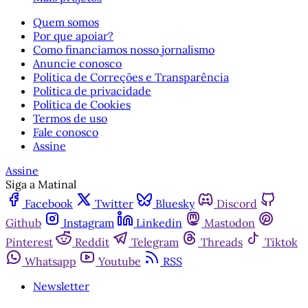
Quem somos
Por que apoiar?
Como financiamos nosso jornalismo
Anuncie conosco
Política de Correções e Transparência
Política de privacidade
Política de Cookies
Termos de uso
Fale conosco
Assine
Assine
Siga a Matinal
Facebook
Twitter
Bluesky
Discord
Github
Instagram
Linkedin
Mastodon
Pinterest
Reddit
Telegram
Threads
Tiktok
Whatsapp
Youtube
RSS
Newsletter