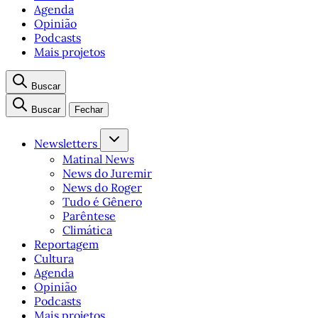
Agenda
Opinião
Podcasts
Mais projetos
Buscar
Buscar
Fechar
Newsletters
Matinal News
News do Juremir
News do Roger
Tudo é Gênero
Parêntese
Climática
Reportagem
Cultura
Agenda
Opinião
Podcasts
Mais projetos