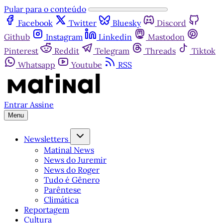
Pular para o conteúdo
Facebook
Twitter
Bluesky
Discord
Github
Instagram
Linkedin
Mastodon
Pinterest
Reddit
Telegram
Threads
Tiktok
Whatsapp
Youtube
RSS
Entrar
Assine
Menu
Newsletters
Matinal News
News do Juremir
News do Roger
Tudo é Gênero
Parêntese
Climática
Reportagem
Cultura