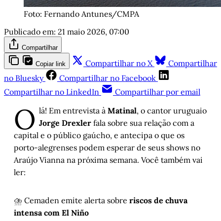
Foto: Fernando Antunes/CMPA
Publicado em:
21 maio 2026, 07:00
Compartilhar
Compartilhar no X
Compartilhar
Copiar link
no Bluesky
Compartilhar no Facebook
Compartilhar no LinkedIn
Compartilhar por email
O
lá! Em entrevista à
Matinal
, o cantor uruguaio
Jorge Drexler
fala sobre sua relação com a
capital e o público gaúcho, e antecipa o que os
porto-alegrenses podem esperar de seus shows no
Araújo Vianna na próxima semana. Você também vai
ler:
⛈️ Cemaden emite alerta sobre
riscos de chuva
intensa com El Niño