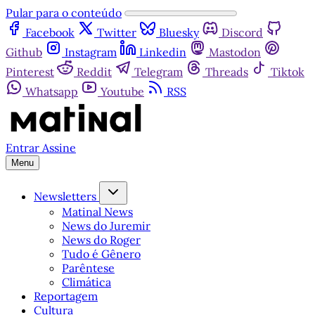
Pular para o conteúdo
Facebook
Twitter
Bluesky
Discord
Github
Instagram
Linkedin
Mastodon
Pinterest
Reddit
Telegram
Threads
Tiktok
Whatsapp
Youtube
RSS
Entrar
Assine
Menu
Newsletters
Matinal News
News do Juremir
News do Roger
Tudo é Gênero
Parêntese
Climática
Reportagem
Cultura