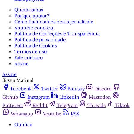
Quem somos
Por que apoiar?
Como financiamos nosso jornalismo
Anuncie conosco
Política de Correções e Transparência
Política de privacidade
Política de Cookies
Termos de uso
Fale conosco
Assine
Assine
Siga a Matinal
Facebook
Twitter
Bluesky
Discord
Github
Instagram
Linkedin
Mastodon
Pinterest
Reddit
Telegram
Threads
Tiktok
Whatsapp
Youtube
RSS
Opinião