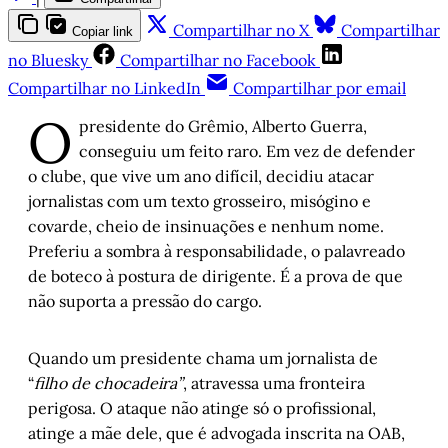
Compartilhar no X
Compartilhar
Copiar link
no Bluesky
Compartilhar no Facebook
Compartilhar no LinkedIn
Compartilhar por email
O
presidente do Grêmio, Alberto Guerra,
conseguiu um feito raro. Em vez de defender
o clube, que vive um ano difícil, decidiu atacar
jornalistas com um texto grosseiro, misógino e
covarde, cheio de insinuações e nenhum nome.
Preferiu a sombra à responsabilidade, o palavreado
de boteco à postura de dirigente. É a prova de que
não suporta a pressão do cargo.
Quando um presidente chama um jornalista de
“
filho de chocadeira”
, atravessa uma fronteira
perigosa. O ataque não atinge só o profissional,
atinge a mãe dele, que é advogada inscrita na OAB,