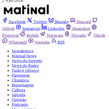
/
9 jul 2026
Facebook
Twitter
Bluesky
Discord
Github
Instagram
Linkedin
Mastodon
Pinterest
Reddit
Telegram
Threads
Tiktok
Whatsapp
Youtube
RSS
Newsletters
Matinal News
News do Juremir
News do Roger
Tudo é Gênero
Parêntese
Climática
Reportagem
Cultura
Agenda
Opinião
Podcasts