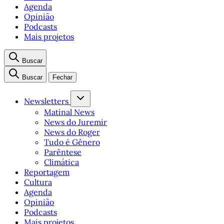
Agenda
Opinião
Podcasts
Mais projetos
Buscar
Buscar
Fechar
Newsletters
Matinal News
News do Juremir
News do Roger
Tudo é Gênero
Parêntese
Climática
Reportagem
Cultura
Agenda
Opinião
Podcasts
Mais projetos