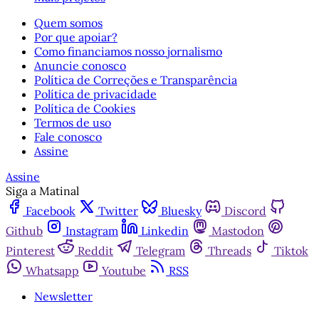
Quem somos
Por que apoiar?
Como financiamos nosso jornalismo
Anuncie conosco
Política de Correções e Transparência
Política de privacidade
Política de Cookies
Termos de uso
Fale conosco
Assine
Assine
Siga a Matinal
Facebook
Twitter
Bluesky
Discord
Github
Instagram
Linkedin
Mastodon
Pinterest
Reddit
Telegram
Threads
Tiktok
Whatsapp
Youtube
RSS
Newsletter