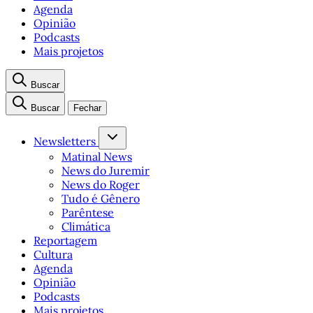
Agenda
Opinião
Podcasts
Mais projetos
Buscar
Buscar
Fechar
Newsletters
Matinal News
News do Juremir
News do Roger
Tudo é Gênero
Parêntese
Climática
Reportagem
Cultura
Agenda
Opinião
Podcasts
Mais projetos