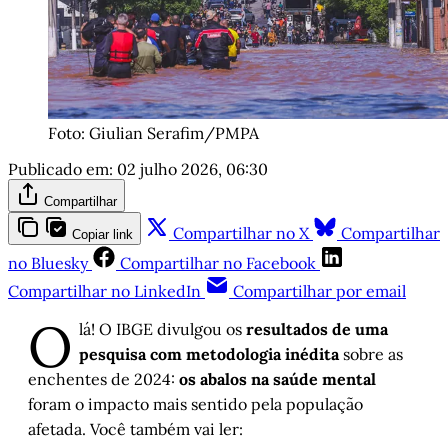
Foto: Giulian Serafim/PMPA
Publicado em:
02 julho 2026, 06:30
Compartilhar
Compartilhar no X
Compartilhar
Copiar link
no Bluesky
Compartilhar no Facebook
Compartilhar no LinkedIn
Compartilhar por email
O
lá! O IBGE divulgou os
resultados de uma
pesquisa com metodologia inédita
sobre as
enchentes de 2024:
os abalos na saúde mental
foram o impacto mais sentido pela população
afetada. Você também vai ler: