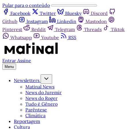
Pular para o conteúdo
Facebook
Twitter
Bluesky
Discord
Github
Instagram
Linkedin
Mastodon
Pinterest
Reddit
Telegram
Threads
Tiktok
Whatsapp
Youtube
RSS
Entrar
Assine
Menu
Newsletters
Matinal News
News do Juremir
News do Roger
Tudo é Gênero
Parêntese
Climática
Reportagem
Cultura