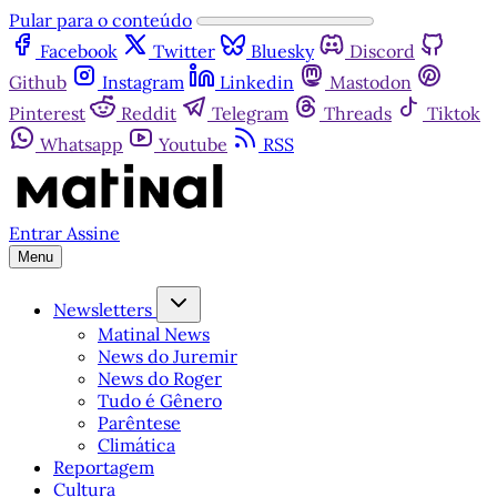
Pular para o conteúdo
Facebook
Twitter
Bluesky
Discord
Github
Instagram
Linkedin
Mastodon
Pinterest
Reddit
Telegram
Threads
Tiktok
Whatsapp
Youtube
RSS
Entrar
Assine
Menu
Newsletters
Matinal News
News do Juremir
News do Roger
Tudo é Gênero
Parêntese
Climática
Reportagem
Cultura