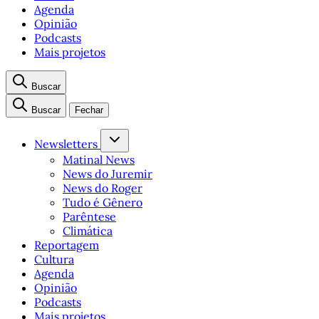
Agenda
Opinião
Podcasts
Mais projetos
Buscar
Buscar
Fechar
Newsletters
Matinal News
News do Juremir
News do Roger
Tudo é Gênero
Parêntese
Climática
Reportagem
Cultura
Agenda
Opinião
Podcasts
Mais projetos