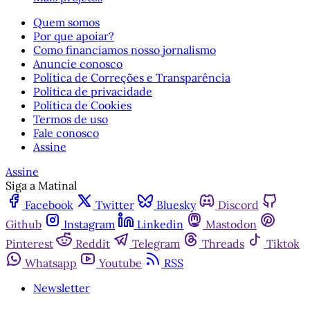
Quem somos
Por que apoiar?
Como financiamos nosso jornalismo
Anuncie conosco
Política de Correções e Transparência
Política de privacidade
Política de Cookies
Termos de uso
Fale conosco
Assine
Assine
Siga a Matinal
Facebook
Twitter
Bluesky
Discord
Github
Instagram
Linkedin
Mastodon
Pinterest
Reddit
Telegram
Threads
Tiktok
Whatsapp
Youtube
RSS
Newsletter