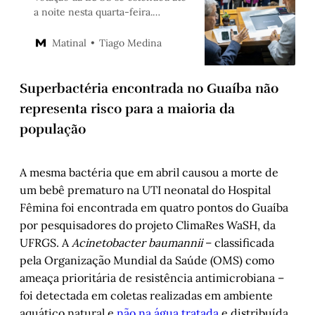
a noite nesta quarta-feira.
Vereadora denuncia violência de
gênero após ter microfone
Tiago Medina
Matinal
arrancado por colega
Superbactéria encontrada no Guaíba não
representa risco para a maioria da
população
A mesma bactéria que em abril causou a morte de
um bebê prematuro na UTI neonatal do Hospital
Fêmina foi encontrada em quatro pontos do Guaíba
por pesquisadores do projeto ClimaRes WaSH, da
UFRGS. A
Acinetobacter baumannii
– classificada
pela Organização Mundial da Saúde (OMS) como
ameaça prioritária de resistência antimicrobiana –
foi detectada em coletas realizadas em ambiente
aquático natural e
não na água tratada
e distribuída