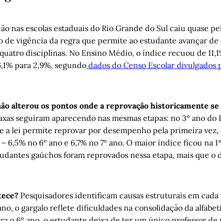
ção nas escolas estaduais do Rio Grande do Sul caiu quase p
o de vigência da regra que permite ao estudante avançar de
quatro disciplinas. No Ensino Médio, o índice recuou de 11,
,1% para 2,9%, segundo
dados do Censo Escolar divulgados p
ão alterou os pontos onde a reprovação historicamente se
taxas seguiram aparecendo nas mesmas etapas: no 3º ano do 
 a lei permite reprovar por desempenho pela primeira vez, 
s – 6,5% no 6º ano e 6,7% no 7º ano. O maior índice ficou na 1
udantes gaúchos foram reprovados nessa etapa, mais que o 
ntece?
Pesquisadores identificam causas estruturais em cada
o, o gargalo reflete dificuldades na consolidação da alfabet
a o 6º ano, o estudante deixa de ter um único professor de 