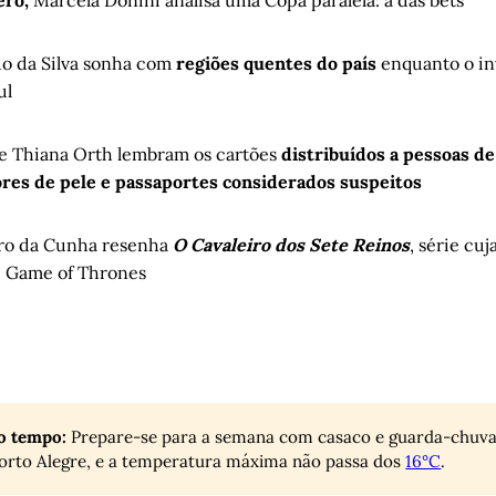
ero,
Marcela Donini analisa uma Copa paralela: a das bets
o da Silva sonha com
regiões quentes do país
enquanto o in
ul
e Thiana Orth lembram os cartões
distribuídos a pessoas de
ores de pele e passaportes considerados suspeitos
iro da Cunha resenha
O Cavaleiro dos Sete Reinos
, série cu
e Game of Thrones
o tempo:
Prepare-se para a semana com casaco e guarda-chuva
orto Alegre, e a temperatura máxima não passa dos
16°C
.