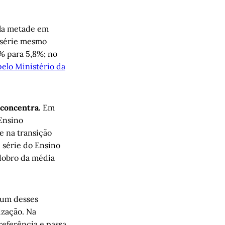
ela metade em
 série mesmo
1% para 5,8%; no
elo Ministério da
 concentra.
Em
Ensino
e na transição
ª série do Ensino
dobro da média
 um desses
ização. Na
referência e passa