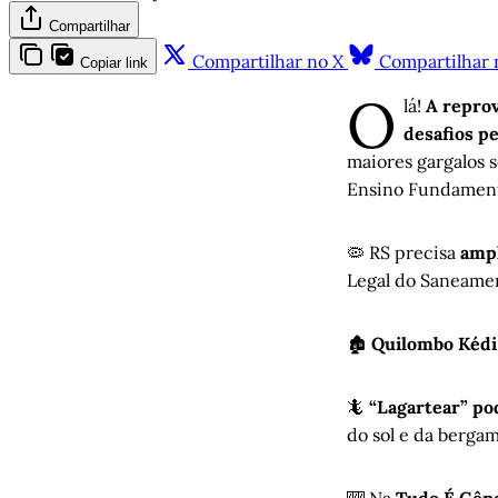
Compartilhar
Compartilhar no X
Compartilhar 
Copiar link
O
lá!
A reprov
desafios 
maiores gargalos s
Ensino Fundamenta
🦠 RS precisa
ampl
Legal do Saneame
🏚️
Quilombo Kédi 
🦎
“Lagartear” po
do sol e da berga