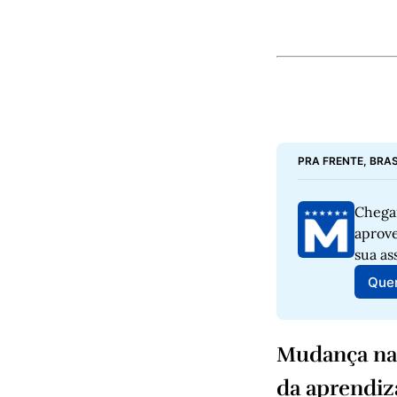
PRA FRENTE, BRAS
Chegam
aprove
sua as
Quer
Mudança nas
da aprendi