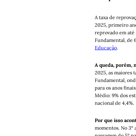
A taxa de reprova
2025, primeiro an
reprovado em até 
Fundamental, de 6
Educação
.
A queda, porém, n
2025, as maiores 
Fundamental, onde
para os anos finai
Médio: 9% dos est
nacional de 4,4%.
Por que isso aco
momentos. No 3º an
passagem do 5º par