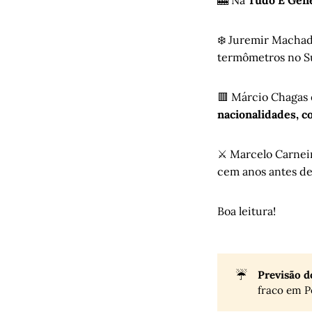
🎰 Na
Tudo É Gên
❄️ Juremir Machad
termômetros no S
🟥 Márcio Chagas 
nacionalidades, c
⚔️ Marcelo Carne
cem anos antes d
Boa leitura!
☔
Previsão d
fraco em P