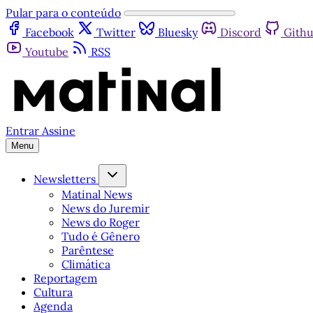
Pular para o conteúdo
Facebook
Twitter
Bluesky
Discord
Gith
Youtube
RSS
Entrar
Assine
Menu
Newsletters
Matinal News
News do Juremir
News do Roger
Tudo é Gênero
Parêntese
Climática
Reportagem
Cultura
Agenda