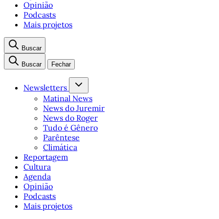
Opinião
Podcasts
Mais projetos
Buscar
Buscar
Fechar
Newsletters
Matinal News
News do Juremir
News do Roger
Tudo é Gênero
Parêntese
Climática
Reportagem
Cultura
Agenda
Opinião
Podcasts
Mais projetos