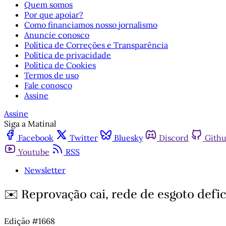
Quem somos
Por que apoiar?
Como financiamos nosso jornalismo
Anuncie conosco
Política de Correções e Transparência
Política de privacidade
Política de Cookies
Termos de uso
Fale conosco
Assine
Assine
Siga a Matinal
Facebook
Twitter
Bluesky
Discord
Gith
Youtube
RSS
Newsletter
✉️ Reprovação cai, rede de esgoto defic
Edição #1668