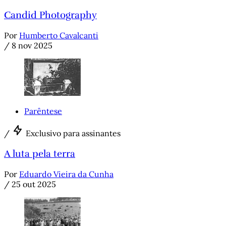
Candid Photography
Por
Humberto Cavalcanti
/
8 nov 2025
Parêntese
/
Exclusivo para assinantes
A luta pela terra
Por
Eduardo Vieira da Cunha
/
25 out 2025