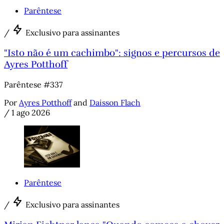
Parêntese
/
Exclusivo para assinantes
"Isto não é um cachimbo": signos e percursos de
Ayres Potthoff
Parêntese #337
Por
Ayres Potthoff
and
Daisson Flach
/
1 ago 2026
Parêntese
/
Exclusivo para assinantes