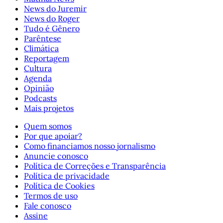
News do Juremir
News do Roger
Tudo é Gênero
Parêntese
Climática
Reportagem
Cultura
Agenda
Opinião
Podcasts
Mais projetos
Quem somos
Por que apoiar?
Como financiamos nosso jornalismo
Anuncie conosco
Política de Correções e Transparência
Política de privacidade
Política de Cookies
Termos de uso
Fale conosco
Assine