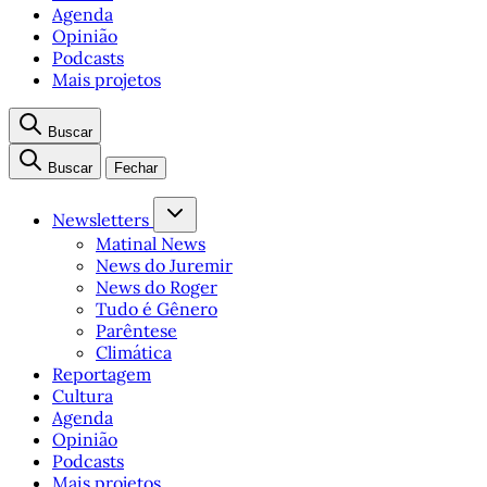
Agenda
Opinião
Podcasts
Mais projetos
Buscar
Buscar
Fechar
Newsletters
Matinal News
News do Juremir
News do Roger
Tudo é Gênero
Parêntese
Climática
Reportagem
Cultura
Agenda
Opinião
Podcasts
Mais projetos