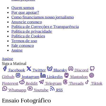
Quem somos
Por que apoiar?
Como financiamos nosso jornalismo
Anuncie conosco
Política de Correções e Transparência
Política de privacidade
Política de Cookies
Termos de uso
Fale conosco
Assine
Assine
Siga a Matinal
Facebook
Twitter
Bluesky
Discord
Github
Instagram
Linkedin
Mastodon
Pinterest
Reddit
Telegram
Threads
Tiktok
Whatsapp
Youtube
RSS
Ensaio Fotográfico