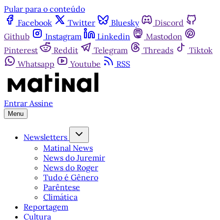
Pular para o conteúdo
Facebook
Twitter
Bluesky
Discord
Github
Instagram
Linkedin
Mastodon
Pinterest
Reddit
Telegram
Threads
Tiktok
Whatsapp
Youtube
RSS
Entrar
Assine
Menu
Newsletters
Matinal News
News do Juremir
News do Roger
Tudo é Gênero
Parêntese
Climática
Reportagem
Cultura