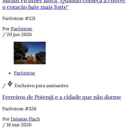
Mirian Fichtner lança "Quando começa a chover
o coração bate mais forte"
Parêntese #331
Por
Parêntese
/
20 jun 2026
Parêntese
/
Exclusivo para assinantes
Ferreiros de Potengi e a cidade que não dorme
Parêntese #326
Por
Daisson Flach
/
16 mai 2026