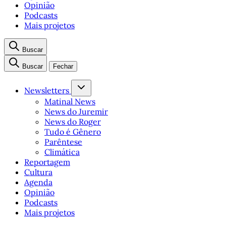
Opinião
Podcasts
Mais projetos
Buscar
Buscar
Fechar
Newsletters
Matinal News
News do Juremir
News do Roger
Tudo é Gênero
Parêntese
Climática
Reportagem
Cultura
Agenda
Opinião
Podcasts
Mais projetos