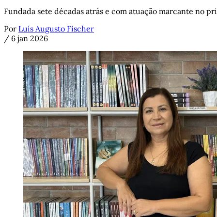
Fundada sete décadas atrás e com atuação marcante no prin
Por
Luís Augusto Fischer
/
6 jan 2026