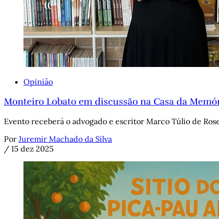
Opinião
Monteiro Lobato em discussão na Casa da Memó
Evento receberá o advogado e escritor Marco Túlio de Ros
Por
Juremir Machado da Silva
/
15 dez 2025