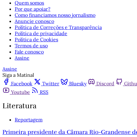
Quem somos
Por que apoiar?
Como financiamos nosso jornalismo
Anuncie conosco
Política de Correções e Transparência
Política de privacidade
Política de Cookies
Termos de uso
Fale conosco
Assine
Assine
Siga a Matinal
Facebook
Twitter
Bluesky
Discord
Gith
Youtube
RSS
Literatura
Reportagem
Primeira presidente da Câmara Rio-Grandense do 