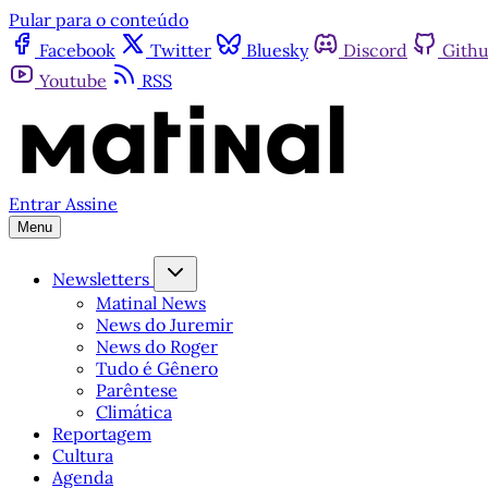
Pular para o conteúdo
Facebook
Twitter
Bluesky
Discord
Gith
Youtube
RSS
Entrar
Assine
Menu
Newsletters
Matinal News
News do Juremir
News do Roger
Tudo é Gênero
Parêntese
Climática
Reportagem
Cultura
Agenda