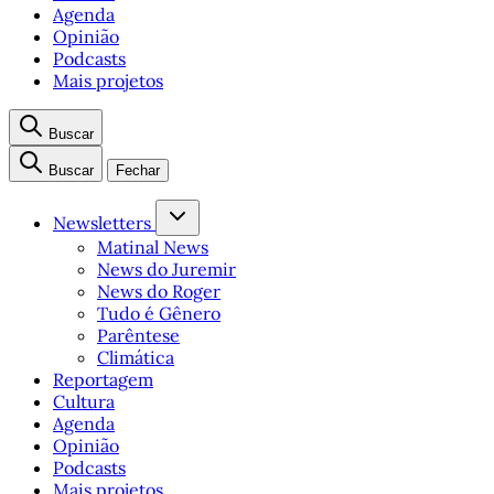
Agenda
Opinião
Podcasts
Mais projetos
Buscar
Buscar
Fechar
Newsletters
Matinal News
News do Juremir
News do Roger
Tudo é Gênero
Parêntese
Climática
Reportagem
Cultura
Agenda
Opinião
Podcasts
Mais projetos