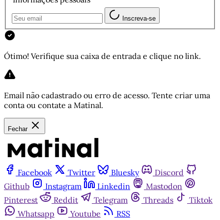
Inscreva-se
Ótimo! Verifique sua caixa de entrada e clique no link.
Email não cadastrado ou erro de acesso. Tente criar uma
conta ou contate a Matinal.
Fechar
Facebook
Twitter
Bluesky
Discord
Github
Instagram
Linkedin
Mastodon
Pinterest
Reddit
Telegram
Threads
Tiktok
Whatsapp
Youtube
RSS