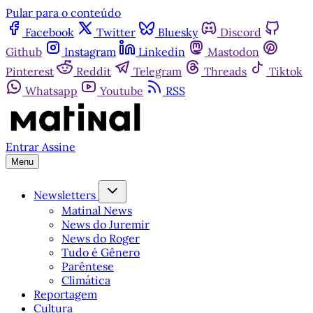
Pular para o conteúdo
Facebook
Twitter
Bluesky
Discord
Github
Instagram
Linkedin
Mastodon
Pinterest
Reddit
Telegram
Threads
Tiktok
Whatsapp
Youtube
RSS
Entrar
Assine
Menu
Newsletters
Matinal News
News do Juremir
News do Roger
Tudo é Gênero
Parêntese
Climática
Reportagem
Cultura