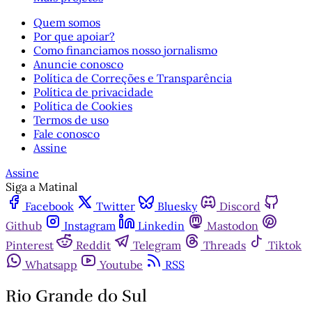
Quem somos
Por que apoiar?
Como financiamos nosso jornalismo
Anuncie conosco
Política de Correções e Transparência
Política de privacidade
Política de Cookies
Termos de uso
Fale conosco
Assine
Assine
Siga a Matinal
Facebook
Twitter
Bluesky
Discord
Github
Instagram
Linkedin
Mastodon
Pinterest
Reddit
Telegram
Threads
Tiktok
Whatsapp
Youtube
RSS
Rio Grande do Sul