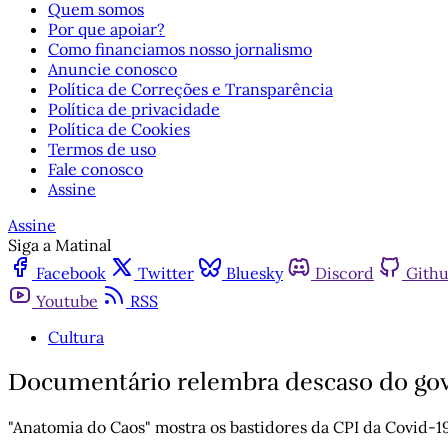
Quem somos
Por que apoiar?
Como financiamos nosso jornalismo
Anuncie conosco
Política de Correções e Transparência
Política de privacidade
Política de Cookies
Termos de uso
Fale conosco
Assine
Assine
Siga a Matinal
Facebook
Twitter
Bluesky
Discord
Gith
Youtube
RSS
Cultura
Documentário relembra descaso do go
"Anatomia do Caos" mostra os bastidores da CPI da Covid-1