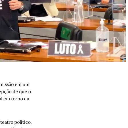
comissão em um
epção de que o
al em torno da
eatro político,