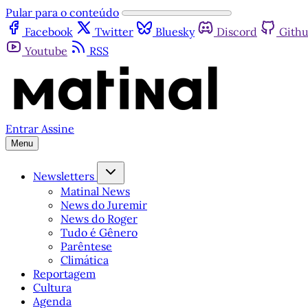
Pular para o conteúdo
Facebook
Twitter
Bluesky
Discord
Gith
Youtube
RSS
Entrar
Assine
Menu
Newsletters
Matinal News
News do Juremir
News do Roger
Tudo é Gênero
Parêntese
Climática
Reportagem
Cultura
Agenda