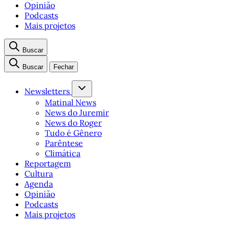
Opinião
Podcasts
Mais projetos
Buscar
Buscar
Fechar
Newsletters
Matinal News
News do Juremir
News do Roger
Tudo é Gênero
Parêntese
Climática
Reportagem
Cultura
Agenda
Opinião
Podcasts
Mais projetos