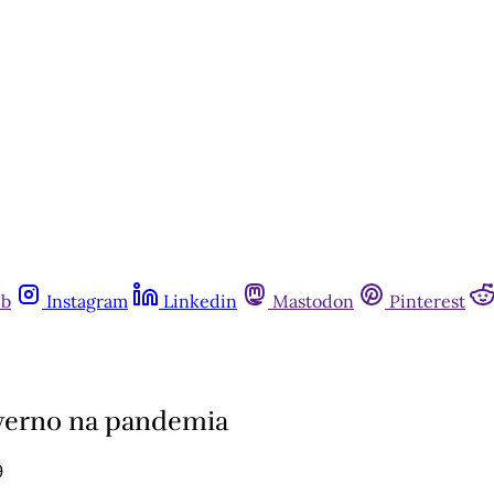
ub
Instagram
Linkedin
Mastodon
Pinterest
verno na pandemia
9