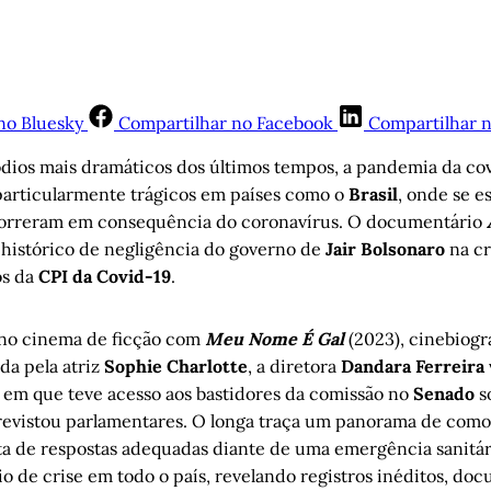
no Bluesky
Compartilhar no Facebook
Compartilhar 
dios mais dramáticos dos últimos tempos, a pandemia da cov
particularmente trágicos em países como o
Brasil
, onde se e
morreram em consequência do coronavírus. O documentário
 histórico de negligência do governo de
Jair Bolsonaro
na cr
os da
CPI da Covid-19
.
 no cinema de ficção com
Meu Nome É Gal
(2023), cinebiogr
da pela atriz
Sophie Charlotte
, a diretora
Dandara Ferreira
, em que teve acesso aos bastidores da comissão no
Senado
s
revistou parlamentares. O longa traça um panorama de como
lta de respostas adequadas diante de uma emergência sanitár
o de crise em todo o país, revelando registros inéditos, do