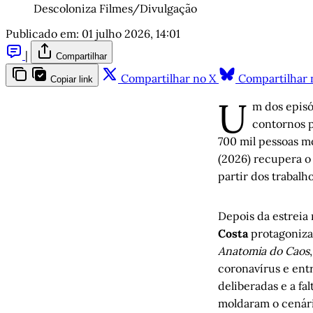
Descoloniza Filmes/Divulgação
Publicado em:
01 julho 2026, 14:01
|
Compartilhar
Compartilhar no X
Compartilhar 
Copiar link
U
m dos episó
contornos 
700 mil pessoas 
(2026) recupera o
partir dos trabalh
Depois da estreia
Costa
protagoniza
Anatomia do Caos
coronavírus e ent
deliberadas e a fa
moldaram o cenári