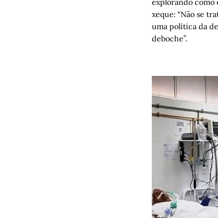
explorando como o
xeque: “Não se tr
uma política da d
deboche”.