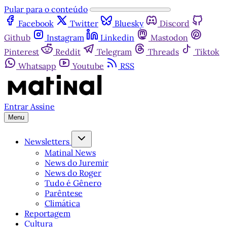
Pular para o conteúdo
Facebook
Twitter
Bluesky
Discord
Github
Instagram
Linkedin
Mastodon
Pinterest
Reddit
Telegram
Threads
Tiktok
Whatsapp
Youtube
RSS
Entrar
Assine
Menu
Newsletters
Matinal News
News do Juremir
News do Roger
Tudo é Gênero
Parêntese
Climática
Reportagem
Cultura