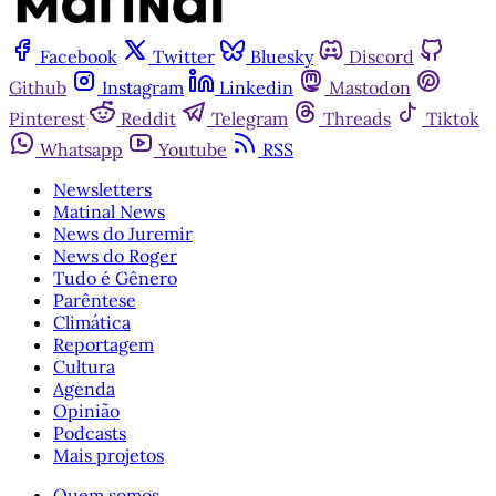
Facebook
Twitter
Bluesky
Discord
Github
Instagram
Linkedin
Mastodon
Pinterest
Reddit
Telegram
Threads
Tiktok
Whatsapp
Youtube
RSS
Newsletters
Matinal News
News do Juremir
News do Roger
Tudo é Gênero
Parêntese
Climática
Reportagem
Cultura
Agenda
Opinião
Podcasts
Mais projetos
Quem somos