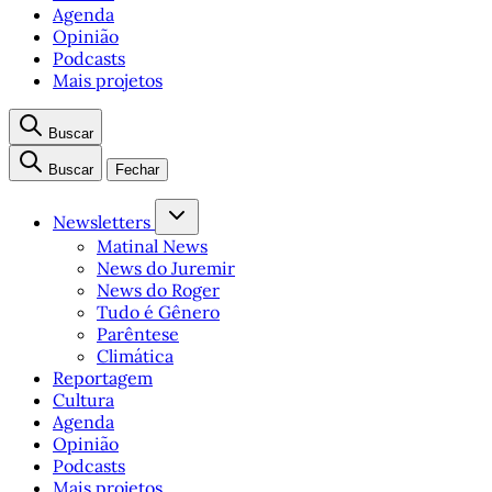
Agenda
Opinião
Podcasts
Mais projetos
Buscar
Buscar
Fechar
Newsletters
Matinal News
News do Juremir
News do Roger
Tudo é Gênero
Parêntese
Climática
Reportagem
Cultura
Agenda
Opinião
Podcasts
Mais projetos