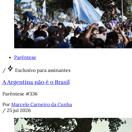
Parêntese
/
Exclusivo para assinantes
A Argentina não é o Brasil
Parêntese #336
Por
Marcelo Carneiro da Cunha
/
25 jul 2026