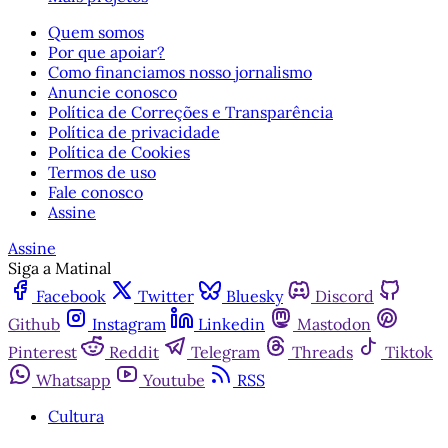
Quem somos
Por que apoiar?
Como financiamos nosso jornalismo
Anuncie conosco
Política de Correções e Transparência
Política de privacidade
Política de Cookies
Termos de uso
Fale conosco
Assine
Assine
Siga a Matinal
Facebook
Twitter
Bluesky
Discord
Github
Instagram
Linkedin
Mastodon
Pinterest
Reddit
Telegram
Threads
Tiktok
Whatsapp
Youtube
RSS
Cultura