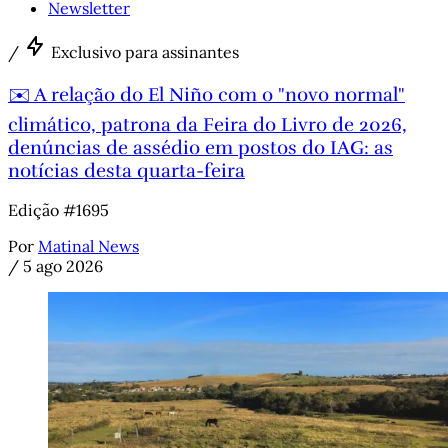
Newsletter
/
Exclusivo para assinantes
✉️ A relação do El Niño com o "novo normal"
climático, patrona da Feira do Livro de 2026,
denúncias de assédio em postos do IAG: as
notícias desta quarta-feira
Edição #1695
Por
Matinal News
/
5 ago 2026