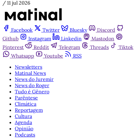
/
11 jul 2026
Facebook
Twitter
Bluesky
Discord
Github
Instagram
Linkedin
Mastodon
Pinterest
Reddit
Telegram
Threads
Tiktok
Whatsapp
Youtube
RSS
Newsletters
Matinal News
News do Juremir
News do Roger
Tudo é Gênero
Parêntese
Climática
Reportagem
Cultura
Agenda
Opinião
Podcasts