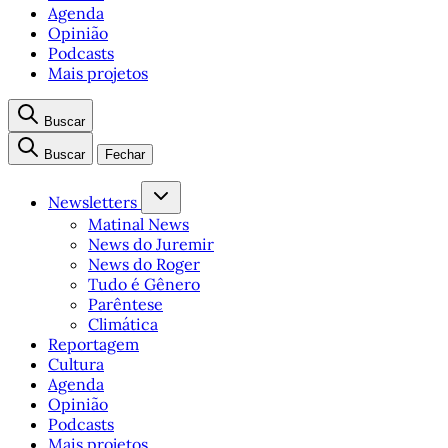
Agenda
Opinião
Podcasts
Mais projetos
Buscar
Buscar
Fechar
Newsletters
Matinal News
News do Juremir
News do Roger
Tudo é Gênero
Parêntese
Climática
Reportagem
Cultura
Agenda
Opinião
Podcasts
Mais projetos