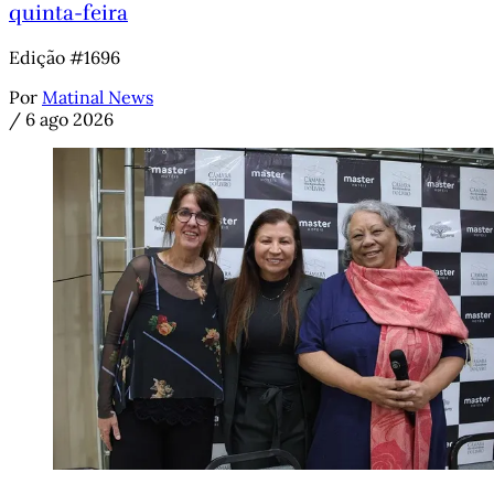
Porto Alegre, 1890-91: A escola brasileira, de 
quinta-feira
Getúlio e Maurício Cardoso; Colégio 
Edição #1696
Anchieta e Cecília Corseuil du Pasquier
, por 
Arnoldo Doberstein
Por
Matinal News
/
6 ago 2026