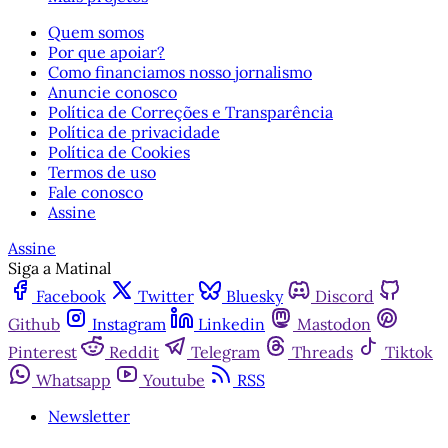
Quem somos
Por que apoiar?
Como financiamos nosso jornalismo
Anuncie conosco
Política de Correções e Transparência
Política de privacidade
Política de Cookies
Termos de uso
Fale conosco
Assine
Assine
Siga a Matinal
Facebook
Twitter
Bluesky
Discord
Github
Instagram
Linkedin
Mastodon
Pinterest
Reddit
Telegram
Threads
Tiktok
Whatsapp
Youtube
RSS
Newsletter