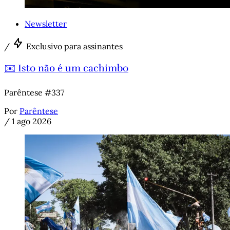
Newsletter
/
Exclusivo para assinantes
✉️ Isto não é um cachimbo
Parêntese #337
Por
Parêntese
/
1 ago 2026