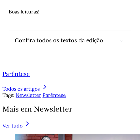
Boas leituras!
Confira todos os textos da edição
RESENHAS
Distopia, estranhamento, redenção
, por 
Parêntese
André D. Pares
Sumário da Vida
, por Helena Terra
Todos os artigos
Tags:
Newsletter
Parêntese
ENSAIOS E ARTIGOS
Mais em Newsletter
Conversa com Benjamin
, por Cristiano 
Sant’Anna
O Diário Mongol, parte 1
, por Alfredo 
Ver tudo
Fedrizzi
Dopinho: uma memória à venda
, por Maíra 