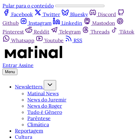
Pular para o conteúdo
Facebook
Twitter
Bluesky
Discord
Github
Instagram
Linkedin
Mastodon
Pinterest
Reddit
Telegram
Threads
Tiktok
Whatsapp
Youtube
RSS
Entrar
Assine
Menu
Newsletters
Matinal News
News do Juremir
News do Roger
Tudo é Gênero
Parêntese
Climática
Reportagem
Cultura