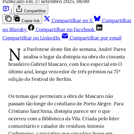
Publicado em:
27 setembro 2025, 06:00
|
Compartilhar
Compartilhar no X
Compartilhar
Copiar link
no Bluesky
Compartilhar no Facebook
Compartilhar no LinkedIn
Compartilhar por email
N
a Parêntese deste fim de semana, André Pares
analisa o lugar da distopia na obra do cineasta
brasileiro Gabriel Mascaro, com foco especial em O
último azul, longa vencedor de três prêmios na 75ª
edição do Festival de Berlim.
Os temas que permeiam a obra de Mascaro não
passam tão longe do cotidiano de Porto Alegre. Para
Cristiano Sant'Anna, distopia parece ser o que
ocorreu com a Biblioteca da Vila. Criada pelo líder
comunitário e catador de resíduos Antonio
Carboneiro, a iniciativa que circulava livros em