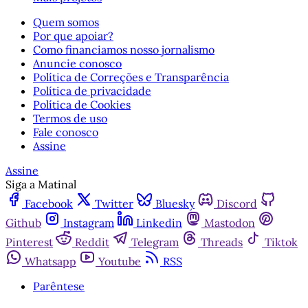
Quem somos
Por que apoiar?
Como financiamos nosso jornalismo
Anuncie conosco
Política de Correções e Transparência
Política de privacidade
Política de Cookies
Termos de uso
Fale conosco
Assine
Assine
Siga a Matinal
Facebook
Twitter
Bluesky
Discord
Github
Instagram
Linkedin
Mastodon
Pinterest
Reddit
Telegram
Threads
Tiktok
Whatsapp
Youtube
RSS
Parêntese