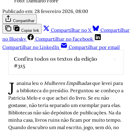
Foto: Damiano Fiore
Publicado em:
28 fevereiro 2026, 08:00
Compartilhar
Compartilhar no X
Compartilhar
Copiar link
no Bluesky
Compartilhar no Facebook
Compartilhar no LinkedIn
Compartilhar por email
Confira todos os textos da edição 
#315
Saudades do Cais Mauá aberto à cidade
J
anaína leu o
Mulheres Empilhadas
que levei para
a biblioteca do presídio. Perguntou se conheço a
Histórias de Autógrafos: Tom Wolfe em “Um 
Patrícia Melo e o que achei do livro. Se eu não
Homem Por Inteiro”
gostasse, não teria separado um exemplar para elas.
Thiago Lacerda, medida por medida
Bibliotecas não são depósitos de publicações. Na da
minha casa, livros ruins não ficam por muito tempo.
Centenária: Maria, vó minha - Capítulo 11
Quando descubro um mal escrito, jogo, sem dó, no