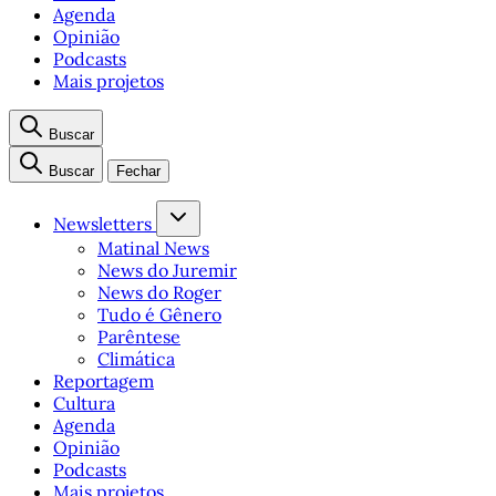
Agenda
Opinião
Podcasts
Mais projetos
Buscar
Buscar
Fechar
Newsletters
Matinal News
News do Juremir
News do Roger
Tudo é Gênero
Parêntese
Climática
Reportagem
Cultura
Agenda
Opinião
Podcasts
Mais projetos