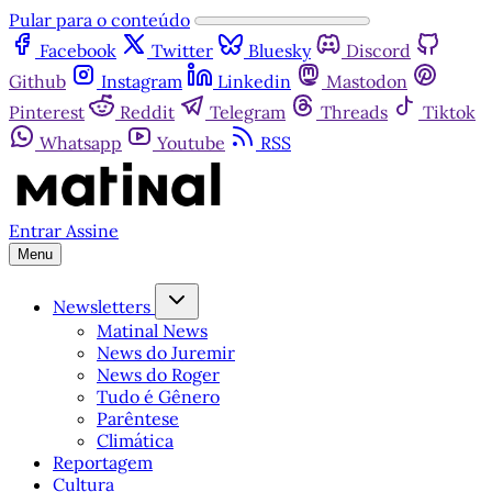
Pular para o conteúdo
Facebook
Twitter
Bluesky
Discord
Github
Instagram
Linkedin
Mastodon
Pinterest
Reddit
Telegram
Threads
Tiktok
Whatsapp
Youtube
RSS
Entrar
Assine
Menu
Newsletters
Matinal News
News do Juremir
News do Roger
Tudo é Gênero
Parêntese
Climática
Reportagem
Cultura