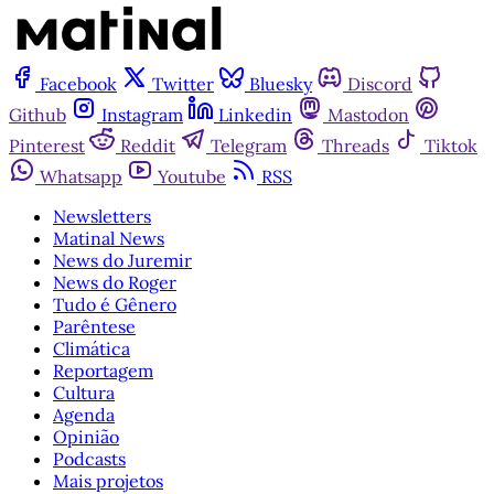
Facebook
Twitter
Bluesky
Discord
Github
Instagram
Linkedin
Mastodon
Pinterest
Reddit
Telegram
Threads
Tiktok
Whatsapp
Youtube
RSS
Newsletters
Matinal News
News do Juremir
News do Roger
Tudo é Gênero
Parêntese
Climática
Reportagem
Cultura
Agenda
Opinião
Podcasts
Mais projetos