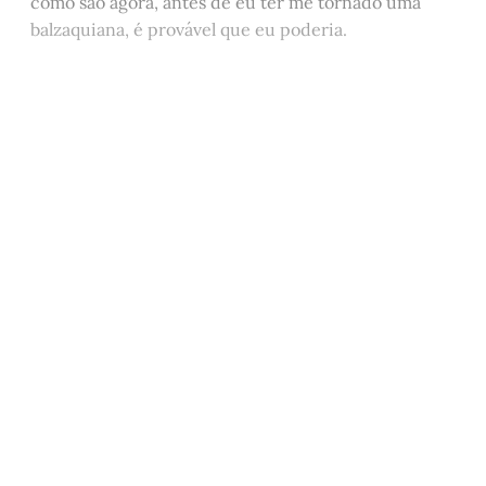
como são agora, antes de eu ter me tornado uma
balzaquiana, é provável que eu poderia.
Este post está disponível
apenas para quem apoia a
Matinal
Assine agora
Já tem uma conta?
Entrar