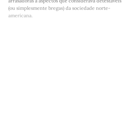
arrasadoras a aspectos que considerava detestáveis
(ou simplesmente bregas) da sociedade norte-
americana.
Este post está disponível
apenas para quem apoia a
Matinal
Assine agora
Já tem uma conta?
Entrar