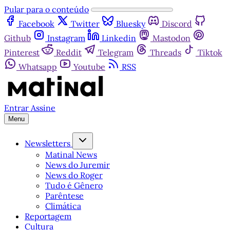
Pular para o conteúdo
Facebook
Twitter
Bluesky
Discord
Github
Instagram
Linkedin
Mastodon
Pinterest
Reddit
Telegram
Threads
Tiktok
Whatsapp
Youtube
RSS
Entrar
Assine
Menu
Newsletters
Matinal News
News do Juremir
News do Roger
Tudo é Gênero
Parêntese
Climática
Reportagem
Cultura