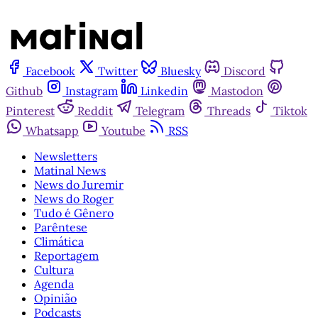
Facebook
Twitter
Bluesky
Discord
Github
Instagram
Linkedin
Mastodon
Pinterest
Reddit
Telegram
Threads
Tiktok
Whatsapp
Youtube
RSS
Newsletters
Matinal News
News do Juremir
News do Roger
Tudo é Gênero
Parêntese
Climática
Reportagem
Cultura
Agenda
Opinião
Podcasts