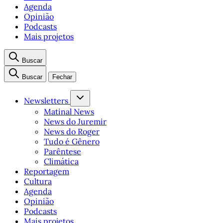
Agenda
Opinião
Podcasts
Mais projetos
Buscar
Buscar
Fechar
Newsletters
Matinal News
News do Juremir
News do Roger
Tudo é Gênero
Parêntese
Climática
Reportagem
Cultura
Agenda
Opinião
Podcasts
Mais projetos