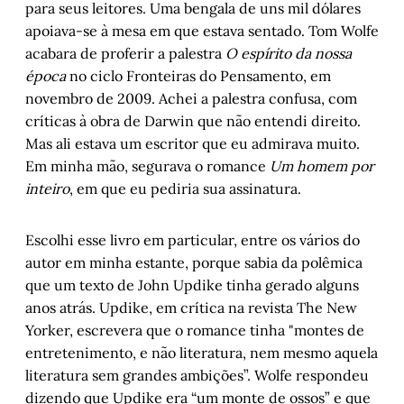
para seus leitores. Uma bengala de uns mil dólares
apoiava-se à mesa em que estava sentado. Tom Wolfe
Centenária: Maria, vó minha - Capítulo 11
acabara de proferir a palestra
O espírito da nossa
época
no ciclo Fronteiras do Pensamento, em
novembro de 2009. Achei a palestra confusa, com
Mãe, a mais inesquecível dentre os tipos
críticas à obra de Darwin que não entendi direito.
Mas ali estava um escritor que eu admirava muito.
Caio, a carroça e a facilidade em destruir
Em minha mão, segurava o romance
Um homem por
inteiro
, em que eu pediria sua assinatura.
Amanda Costa: "Caio antecipou muito do que tem 
sido feito na literatura recente"
Escolhi esse livro em particular, entre os vários do
autor em minha estante, porque sabia da polêmica
Porto Alegre, 1902-06: Máscaras e carrancas nos 
que um texto de John Updike tinha gerado alguns
prédios da capital
anos atrás. Updike, em crítica na revista The New
Yorker, escrevera que o romance tinha "montes de
Projeto Gema – Dez anos: Ato II
entretenimento, e não literatura, nem mesmo aquela
A medida das coisas humanas: Capítulo V
literatura sem grandes ambições”. Wolfe respondeu
dizendo que Updike era “um monte de ossos” e que