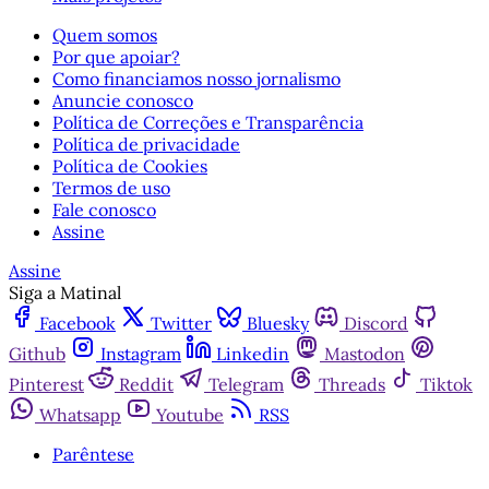
Quem somos
Por que apoiar?
Como financiamos nosso jornalismo
Anuncie conosco
Política de Correções e Transparência
Política de privacidade
Política de Cookies
Termos de uso
Fale conosco
Assine
Assine
Siga a Matinal
Facebook
Twitter
Bluesky
Discord
Github
Instagram
Linkedin
Mastodon
Pinterest
Reddit
Telegram
Threads
Tiktok
Whatsapp
Youtube
RSS
Parêntese