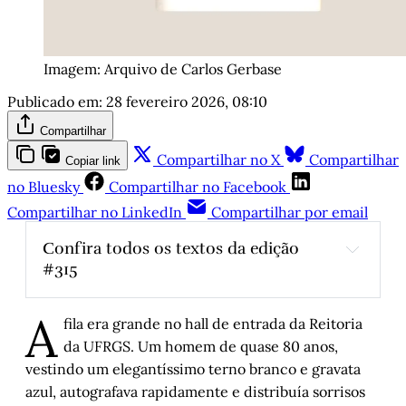
Imagem: Arquivo de Carlos Gerbase
Publicado em:
28 fevereiro 2026, 08:10
Compartilhar
Compartilhar no X
Compartilhar
Copiar link
no Bluesky
Compartilhar no Facebook
Compartilhar no LinkedIn
Compartilhar por email
Confira todos os textos da edição 
#315
Saudades do Cais Mauá aberto à cidade
A
fila era grande no hall de entrada da Reitoria
da UFRGS. Um homem de quase 80 anos,
Histórias de Autógrafos: Tom Wolfe em “Um 
vestindo um elegantíssimo terno branco e gravata
Homem Por Inteiro”
azul, autografava rapidamente e distribuía sorrisos
Thiago Lacerda, medida por medida