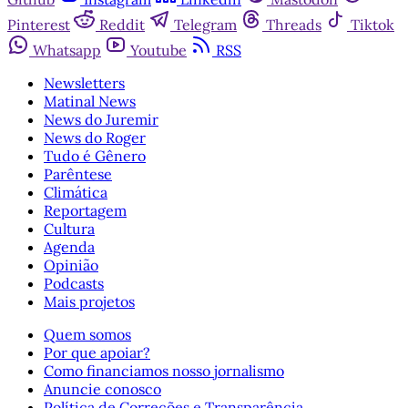
Pinterest
Reddit
Telegram
Threads
Tiktok
Whatsapp
Youtube
RSS
Newsletters
Matinal News
News do Juremir
News do Roger
Tudo é Gênero
Parêntese
Climática
Reportagem
Cultura
Agenda
Opinião
Podcasts
Mais projetos
Quem somos
Por que apoiar?
Como financiamos nosso jornalismo
Anuncie conosco
Política de Correções e Transparência