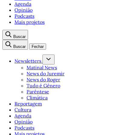
Agenda
Opinião
Podcasts
Mais projetos
Buscar
Buscar
Fechar
Newsletters
Matinal News
News do Juremir
News do Roger
Tudo é Gênero
Parêntese
Climática
Reportagem
Cultura
Agenda
Opinião
Podcasts
Mais projetos