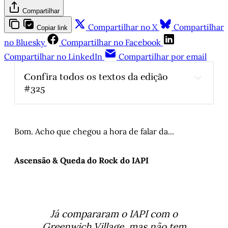
Compartilhar
Compartilhar no X
Compartilhar
Copiar link
no Bluesky
Compartilhar no Facebook
Compartilhar no LinkedIn
Compartilhar por email
Confira todos os textos da edição 
#325
A cidade inventada por suas canções
, por 
Alex de Cássio
Complexo de Ismene
, 
por Paulo Damin
Bom. Acho que chegou a hora de falar da...
Os 400 anos das Missões Jesuíticas: o Rio 
Grande Guarani
, por Artur Barcelos
Ascensão & Queda do Rock do IAPI
O rock gaúcho - Parte VII
, por Arthur de 
Faria
Milton Santos, geógrafo pensador do 
Terceiro Mundo
, por Breno Pedrosa e Paulo 
Já
compararam o IAPI com o
Soares
Greenwich Village, mas não tem