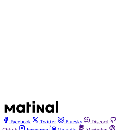
Este post está disponível
apenas para quem apoia a
Matinal
Assine agora
Já tem uma conta?
Entrar
Facebook
Twitter
Bluesky
Discord
Github
Instagram
Linkedin
Mastodon