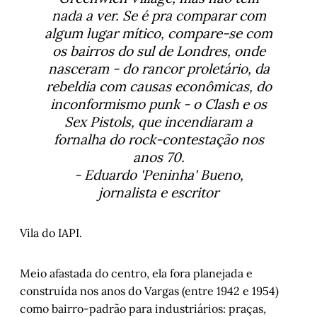
Minha mãe é professora... De português
, 
nada a ver. Se é pra comparar com
por Bruno Negrão
algum lugar mítico, compare-se com
Mateando em Paris
, por Juremir Machado 
os bairros do sul de Londres, onde
da Silva
nasceram - do rancor proletário, da
Entre o mundo e eu – Capítulo V
, por 
rebeldia com causas econômicas, do
Marlon Pires Ramos
inconformismo punk - o Clash e os
O velho Beco do Rosário como leitura para 
Sex Pistols, que incendiaram a
vestibulandos na USP – Entrevista com Ana 
fornalha do rock-contestação nos
Luiza Koehler
, por Luís Augusto Fischer
anos 70.
Porto Alegre, 1912 – Miguel Weingartner, de 
- Eduardo 'Peninha' Bueno,
cartunista a conselheiro municipal pelo 
jornalista e escritor
PRR
, por Arnoldo Doberstein
Cordel do Corte Raso – Capítulo 4
, por 
Vila do IAPI.
Gonçalo Ferraz
Meio afastada do centro, ela fora planejada e
construída nos anos do Vargas (entre 1942 e 1954)
como bairro-padrão para industriários: praças,