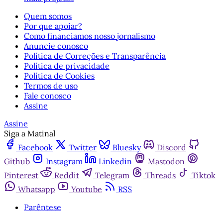
Quem somos
Por que apoiar?
Como financiamos nosso jornalismo
Anuncie conosco
Política de Correções e Transparência
Política de privacidade
Política de Cookies
Termos de uso
Fale conosco
Assine
Assine
Siga a Matinal
Facebook
Twitter
Bluesky
Discord
Github
Instagram
Linkedin
Mastodon
Pinterest
Reddit
Telegram
Threads
Tiktok
Whatsapp
Youtube
RSS
Parêntese