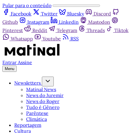
Pular para o conteúdo
Facebook
Twitter
Bluesky
Discord
Github
Instagram
Linkedin
Mastodon
Pinterest
Reddit
Telegram
Threads
Tiktok
Whatsapp
Youtube
RSS
Entrar
Assine
Menu
Newsletters
Matinal News
News do Juremir
News do Roger
Tudo é Gênero
Parêntese
Climática
Reportagem
Cultura