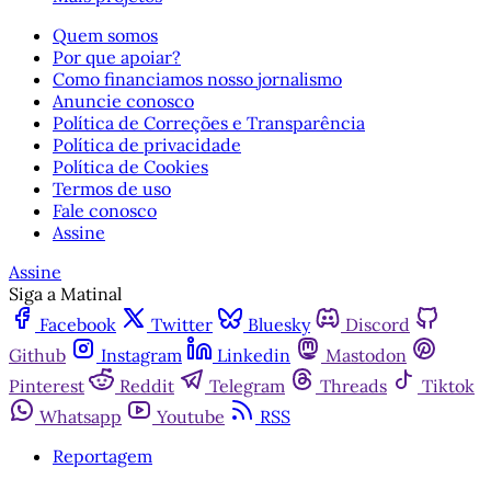
Quem somos
Por que apoiar?
Como financiamos nosso jornalismo
Anuncie conosco
Política de Correções e Transparência
Política de privacidade
Política de Cookies
Termos de uso
Fale conosco
Assine
Assine
Siga a Matinal
Facebook
Twitter
Bluesky
Discord
Github
Instagram
Linkedin
Mastodon
Pinterest
Reddit
Telegram
Threads
Tiktok
Whatsapp
Youtube
RSS
Reportagem