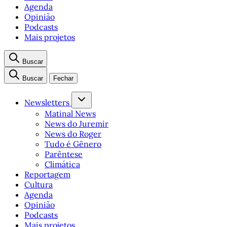
Agenda
Opinião
Podcasts
Mais projetos
Buscar
Buscar
Fechar
Newsletters
Matinal News
News do Juremir
News do Roger
Tudo é Gênero
Parêntese
Climática
Reportagem
Cultura
Agenda
Opinião
Podcasts
Mais projetos