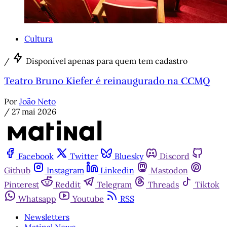
Cultura
/
Disponível apenas para quem tem cadastro
Teatro Bruno Kiefer é reinaugurado na CCMQ
Por
João Neto
/
27 mai 2026
Facebook
Twitter
Bluesky
Discord
Github
Instagram
Linkedin
Mastodon
Pinterest
Reddit
Telegram
Threads
Tiktok
Whatsapp
Youtube
RSS
Newsletters
Matinal News