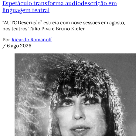
Espetáculo transforma audiodescrição em
linguagem teatral
“AUTODescrição” estreia com nove sessões em agosto,
nos teatros Túlio Piva e Bruno Kiefer
Por
Ricardo Romanoff
/
6 ago 2026