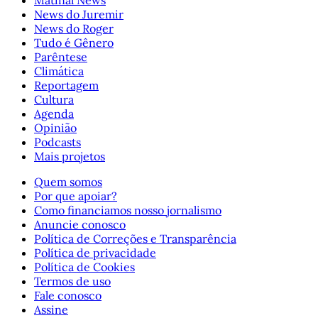
News do Juremir
News do Roger
Tudo é Gênero
Parêntese
Climática
Reportagem
Cultura
Agenda
Opinião
Podcasts
Mais projetos
Quem somos
Por que apoiar?
Como financiamos nosso jornalismo
Anuncie conosco
Política de Correções e Transparência
Política de privacidade
Política de Cookies
Termos de uso
Fale conosco
Assine