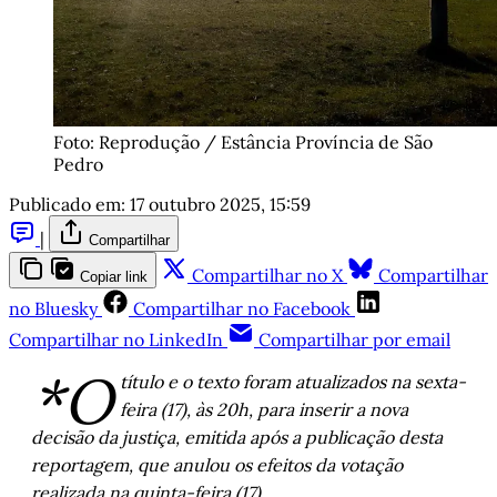
Foto: Reprodução / Estância Província de São 
Pedro
Publicado em:
17 outubro 2025, 15:59
|
Compartilhar
Compartilhar no X
Compartilhar
Copiar link
no Bluesky
Compartilhar no Facebook
Compartilhar no LinkedIn
Compartilhar por email
*O
título e o texto foram atualizados na sexta-
feira (17), às 20h, para inserir a nova
decisão da justiça, emitida após a publicação desta
reportagem, que anulou os efeitos da votação
realizada na quinta-feira (17).