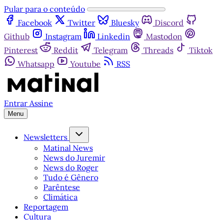
Pular para o conteúdo
Facebook
Twitter
Bluesky
Discord
Github
Instagram
Linkedin
Mastodon
Pinterest
Reddit
Telegram
Threads
Tiktok
Whatsapp
Youtube
RSS
Entrar
Assine
Menu
Newsletters
Matinal News
News do Juremir
News do Roger
Tudo é Gênero
Parêntese
Climática
Reportagem
Cultura