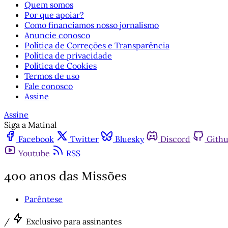
Quem somos
Por que apoiar?
Como financiamos nosso jornalismo
Anuncie conosco
Política de Correções e Transparência
Política de privacidade
Política de Cookies
Termos de uso
Fale conosco
Assine
Assine
Siga a Matinal
Facebook
Twitter
Bluesky
Discord
Gith
Youtube
RSS
400 anos das Missões
Parêntese
/
Exclusivo para assinantes