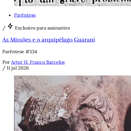
Parêntese
/
Exclusivo para assinantes
As Missões e o arquipélago Guarani
Parêntese #334
Por
Artur H. Franco Barcelos
/
11 jul 2026