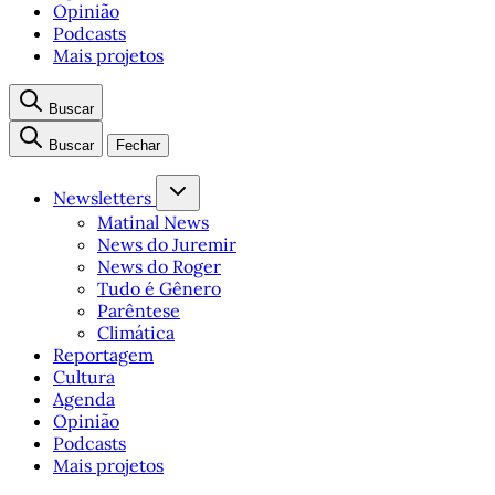
Opinião
Podcasts
Mais projetos
Buscar
Buscar
Fechar
Newsletters
Matinal News
News do Juremir
News do Roger
Tudo é Gênero
Parêntese
Climática
Reportagem
Cultura
Agenda
Opinião
Podcasts
Mais projetos