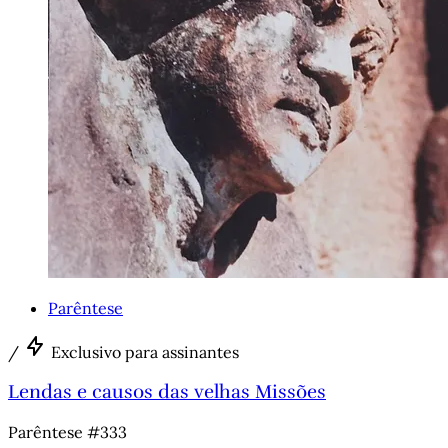
Parêntese
/
Exclusivo para assinantes
Lendas e causos das velhas Missões
Parêntese #333