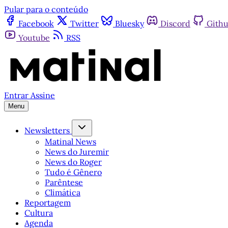
Pular para o conteúdo
Facebook
Twitter
Bluesky
Discord
Gith
Youtube
RSS
Entrar
Assine
Menu
Newsletters
Matinal News
News do Juremir
News do Roger
Tudo é Gênero
Parêntese
Climática
Reportagem
Cultura
Agenda