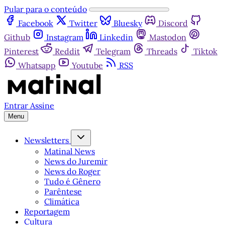
Pular para o conteúdo
Facebook
Twitter
Bluesky
Discord
Github
Instagram
Linkedin
Mastodon
Pinterest
Reddit
Telegram
Threads
Tiktok
Whatsapp
Youtube
RSS
Entrar
Assine
Menu
Newsletters
Matinal News
News do Juremir
News do Roger
Tudo é Gênero
Parêntese
Climática
Reportagem
Cultura