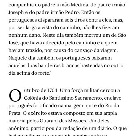
Faria
companhia do padre irmão Medina, do padre irmão
Joseph e do padre irmão Pedro. Então os
Muito antes de Trump – a trama milenar 
portugueses dispararam seis tiros contra eles, mas,
entre Armênia e Irã
, por Daniel Scandolara
por ser larga a vista do caminho, não lhes fizeram
De Antigo Tape à Banda Oriental do Rio 
nenhum dano. Neste dia também morreu um de São
Uruguai
, por Artur Barcelos
José, que havia adoecido pelo caminho e a quem
Cordel do Corte Raso - Capítulo 6
,
 por 
haviam trazido, por causa do cansaço da viagem.
Gonçalo Ferraz 
Naquele dia também os portugueses baixaram
Entre o mundo e eu – Capítulo VII
,
 por 
aquelas duas bandeiras brancas hasteadas no outro
Marlon Pires Ramos
dia acima do forte.”
Porto Alegre, 1913 – A inauguração da 
Confeitaria Rocco
, por Arnoldo Doberstein
O
utubro de 1704. Uma força militar cercou a
Tudo é falso, tudo é verdadeiro: resenha do 
Colônia do Santíssimo Sacramento, enclave
novo filme de Jim Jarmush
,
 por Guto Leite
português fortificado na margem norte do Rio da
Rodrigo Ghiringhelli de Azevedo: 
Prata. O exército estava composto em sua ampla
“Segurança pública precisa ser tratada 
maioria pelos Guarani das Missões. Um deles,
como política de Estado”
, por Luís Augusto 
Fischer
anônimo, participou da redação de um diário. O que
faziam milhares de guaranis combatendo os