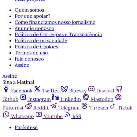
Quem somos
Por que apoiar?
Como financiamos nosso jornalismo
Anuncie conosco
Política de Correções e Transparência
Política de privacidade
Política de Cookies
Termos de uso
Fale conosco
Assine
Assine
Siga a Matinal
Facebook
Twitter
Bluesky
Discord
Github
Instagram
Linkedin
Mastodon
Pinterest
Reddit
Telegram
Threads
Tiktok
Whatsapp
Youtube
RSS
Parêntese