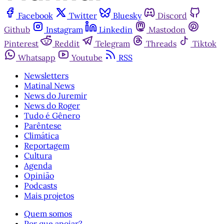
Facebook
Twitter
Bluesky
Discord
Github
Instagram
Linkedin
Mastodon
Pinterest
Reddit
Telegram
Threads
Tiktok
Whatsapp
Youtube
RSS
Newsletters
Matinal News
News do Juremir
News do Roger
Tudo é Gênero
Parêntese
Climática
Reportagem
Cultura
Agenda
Opinião
Podcasts
Mais projetos
Quem somos
Por que apoiar?