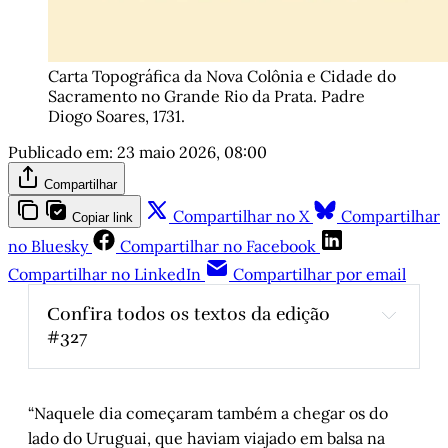
Carta Topográfica da Nova Colônia e Cidade do 
Sacramento no Grande Rio da Prata. Padre 
Diogo Soares, 1731.
Publicado em:
23 maio 2026, 08:00
Compartilhar
Compartilhar no X
Compartilhar
Copiar link
no Bluesky
Compartilhar no Facebook
Compartilhar no LinkedIn
Compartilhar por email
Confira todos os textos da edição 
#327
Milton Santos: a permanência dos 
conceitos
, por Mario Lahorgue e Victor 
Hugo Oliveira
“Naquele dia começaram também a chegar os do
lado do Uruguai, que haviam viajado em balsa na
O rock gaúcho - parte VIII
, 
por Arthur de 