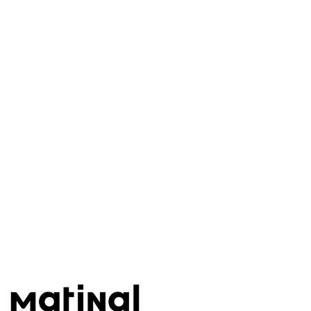
Este post está disponível
apenas para quem apoia a
Matinal
Assine agora
Já tem uma conta?
Entrar