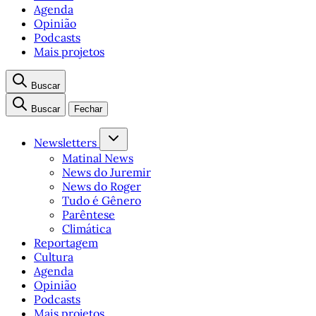
Agenda
Opinião
Podcasts
Mais projetos
Buscar
Buscar
Fechar
Newsletters
Matinal News
News do Juremir
News do Roger
Tudo é Gênero
Parêntese
Climática
Reportagem
Cultura
Agenda
Opinião
Podcasts
Mais projetos