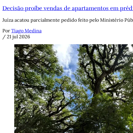
Decisão proíbe vendas de apartamentos em prédi
Juíza acatou parcialmente pedido feito pelo Ministério Púb
Por
Tiago Medina
/
21 jul 2026