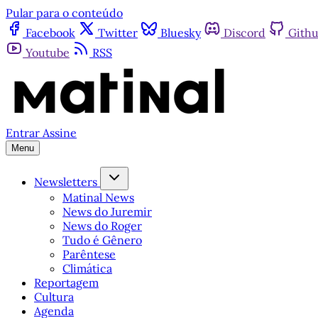
Pular para o conteúdo
Facebook
Twitter
Bluesky
Discord
Gith
Youtube
RSS
Entrar
Assine
Menu
Newsletters
Matinal News
News do Juremir
News do Roger
Tudo é Gênero
Parêntese
Climática
Reportagem
Cultura
Agenda