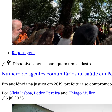
Reportagem
/
Disponível apenas para quem tem cadastro
Número de agentes comunitários de saúde em Por
Em audiência na justiça em 2019, prefeitura se comprome
Por
Sílvia Lisboa
,
Pedro Pereira
and
Thiago Müller
/
6 jul 2026