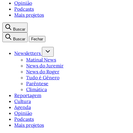
Opinião
Podcasts
Mais projetos
Buscar
Buscar
Fechar
Newsletters
Matinal News
News do Juremir
News do Roger
Tudo é Gênero
Parêntese
Climática
Reportagem
Cultura
Agenda
Opinião
Podcasts
Mais projetos