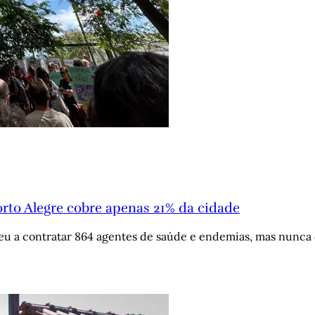
to Alegre cobre apenas 21% da cidade
teu a contratar 864 agentes de saúde e endemias, mas nunc