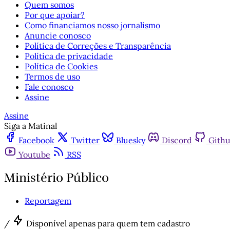
Quem somos
Por que apoiar?
Como financiamos nosso jornalismo
Anuncie conosco
Política de Correções e Transparência
Política de privacidade
Política de Cookies
Termos de uso
Fale conosco
Assine
Assine
Siga a Matinal
Facebook
Twitter
Bluesky
Discord
Gith
Youtube
RSS
Ministério Público
Reportagem
/
Disponível apenas para quem tem cadastro