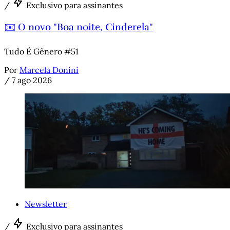
/
Exclusivo para assinantes
✉️ O novo "Boa noite, Cinderela"
Tudo É Gênero #51
Por
Marcela Donini
/
7 ago 2026
Newsletter
/
Exclusivo para assinantes