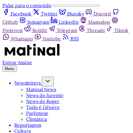
Pular para o conteúdo
Facebook
Twitter
Bluesky
Discord
Github
Instagram
Linkedin
Mastodon
Pinterest
Reddit
Telegram
Threads
Tiktok
Whatsapp
Youtube
RSS
Entrar
Assine
Menu
Newsletters
Matinal News
News do Juremir
News do Roger
Tudo é Gênero
Parêntese
Climática
Reportagem
Cultura