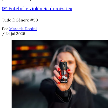
✉️ Futebol e violência doméstica
Tudo É Gênero #50
Por
Marcela Donini
/
24 jul 2026