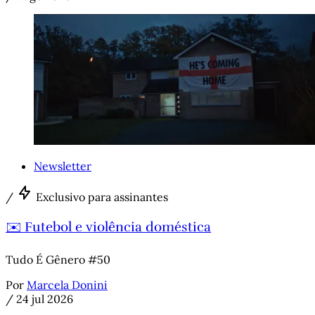
Newsletter
/
Exclusivo para assinantes
✉️ Futebol e violência doméstica
Tudo É Gênero #50
Por
Marcela Donini
/
24 jul 2026