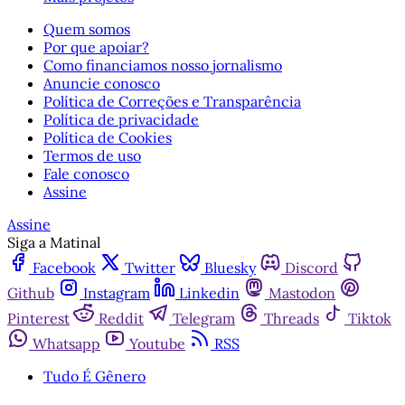
Quem somos
Por que apoiar?
Como financiamos nosso jornalismo
Anuncie conosco
Política de Correções e Transparência
Política de privacidade
Política de Cookies
Termos de uso
Fale conosco
Assine
Assine
Siga a Matinal
Facebook
Twitter
Bluesky
Discord
Github
Instagram
Linkedin
Mastodon
Pinterest
Reddit
Telegram
Threads
Tiktok
Whatsapp
Youtube
RSS
Tudo É Gênero