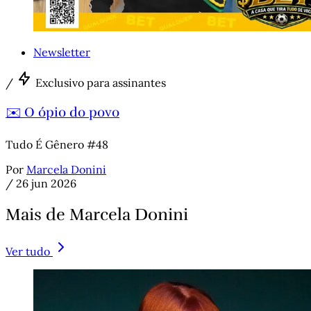
Newsletter
/
Exclusivo para assinantes
✉️ O ópio do povo
Tudo É Gênero #48
Por
Marcela Donini
/
26 jun 2026
Mais de Marcela Donini
Ver tudo