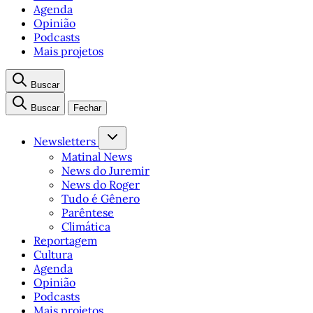
Agenda
Opinião
Podcasts
Mais projetos
Buscar
Buscar
Fechar
Newsletters
Matinal News
News do Juremir
News do Roger
Tudo é Gênero
Parêntese
Climática
Reportagem
Cultura
Agenda
Opinião
Podcasts
Mais projetos