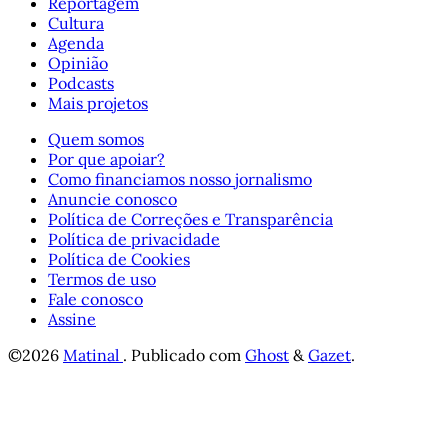
Reportagem
Cultura
Agenda
Opinião
Podcasts
Mais projetos
Quem somos
Por que apoiar?
Como financiamos nosso jornalismo
Anuncie conosco
Política de Correções e Transparência
Política de privacidade
Política de Cookies
Termos de uso
Fale conosco
Assine
©2026
Matinal
.
Publicado com
Ghost
&
Gazet
.