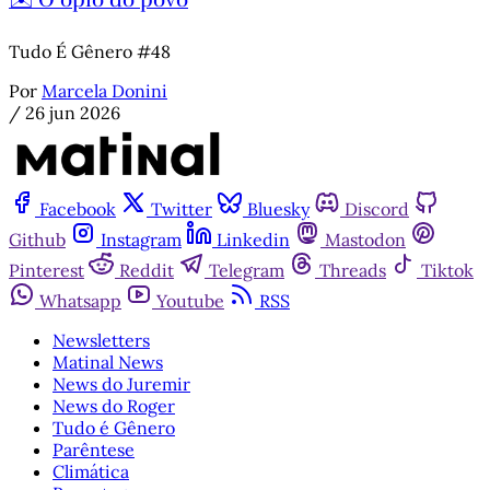
Tudo É Gênero #48
Por
Marcela Donini
/
26 jun 2026
Facebook
Twitter
Bluesky
Discord
Github
Instagram
Linkedin
Mastodon
Pinterest
Reddit
Telegram
Threads
Tiktok
Whatsapp
Youtube
RSS
Newsletters
Matinal News
News do Juremir
News do Roger
Tudo é Gênero
Parêntese
Climática