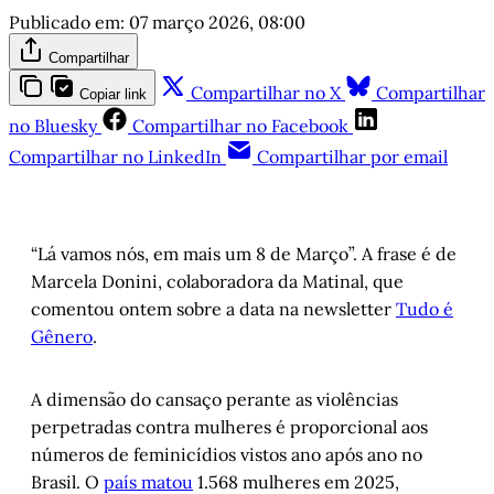
Publicado em:
07 março 2026, 08:00
Compartilhar
Compartilhar no X
Compartilhar
Copiar link
no Bluesky
Compartilhar no Facebook
Compartilhar no LinkedIn
Compartilhar por email
“Lá vamos nós, em mais um 8 de Março”. A frase é de
Marcela Donini, colaboradora da Matinal, que
comentou ontem sobre a data na newsletter
Tudo é
Gênero
.
A dimensão do cansaço perante as violências
perpetradas contra mulheres é proporcional aos
números de feminicídios vistos ano após ano no
Brasil. O
país matou
1.568 mulheres em 2025,