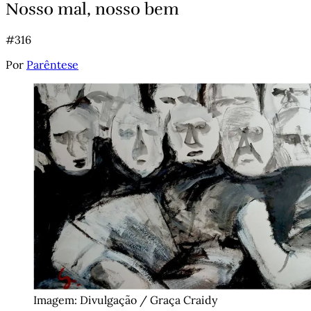
Nosso mal, nosso bem
#316
Por
Parêntese
Imagem: Divulgação / Graça Craidy