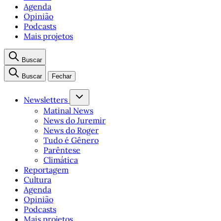
Agenda
Opinião
Podcasts
Mais projetos
Buscar
Buscar
Fechar
Newsletters
Matinal News
News do Juremir
News do Roger
Tudo é Gênero
Parêntese
Climática
Reportagem
Cultura
Agenda
Opinião
Podcasts
Mais projetos