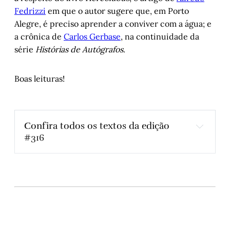
Fedrizzi
em que o autor sugere que, em Porto
Alegre, é preciso aprender a conviver com a água; e
a crônica de
Carlos Gerbase
, na continuidade da
série
Histórias de Autógrafos
.
Boas leituras!
Confira todos os textos da edição 
#316
Ganhos desconectados de avanços
, por 
Nadejda Marques
Meu bem, meu mal
, por Graça Craidy 
A nova Irlanda escrita por mulheres
, por 
Matheus Cenachi
Sobrevivendo ao Dia da Mulher
, por Chris 