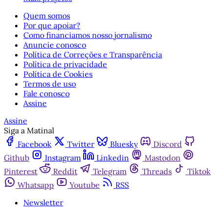
Quem somos
Por que apoiar?
Como financiamos nosso jornalismo
Anuncie conosco
Política de Correções e Transparência
Política de privacidade
Política de Cookies
Termos de uso
Fale conosco
Assine
Assine
Siga a Matinal
Facebook
Twitter
Bluesky
Discord
Github
Instagram
Linkedin
Mastodon
Pinterest
Reddit
Telegram
Threads
Tiktok
Whatsapp
Youtube
RSS
Newsletter