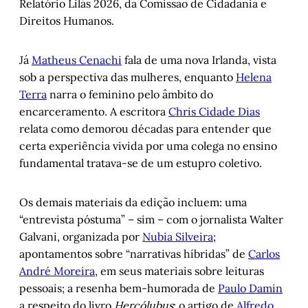
Relatório Lilás 2026, da Comissão de Cidadania e
Direitos Humanos.
Já
Matheus Cenachi
fala de uma nova Irlanda, vista
sob a perspectiva das mulheres, enquanto
Helena
Terra
narra o feminino pelo âmbito do
encarceramento. A escritora
Chris Cidade Dias
relata como demorou décadas para entender que
certa experiência vivida por uma colega no ensino
fundamental tratava-se de um estupro coletivo.
Os demais materiais da edição incluem: uma
“entrevista póstuma” – sim – com o jornalista Walter
Galvani, organizada por
Nubia Silveira
;
apontamentos sobre “narrativas híbridas” de
Carlos
André Moreira
, em seus materiais sobre leituras
pessoais; a resenha bem-humorada de
Paulo Damin
a respeito do livro
Hercólubus
; o artigo de
A
lfredo