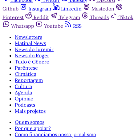
Facebook
Twitter
Bluesky
Discord
Github
Instagram
Linkedin
Mastodon
Pinterest
Reddit
Telegram
Threads
Tiktok
Whatsapp
Youtube
RSS
Newsletters
Matinal News
News do Juremir
News do Roger
Tudo é Gênero
Parêntese
Climática
Reportagem
Cultura
Agenda
Opinião
Podcasts
Mais projetos
Quem somos
Por que apoiar?
Como financiamos nosso jornalismo