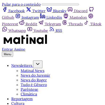
Pular para o conteúdo
Facebook
Twitter
Bluesky
Discord
Github
Instagram
Linkedin
Mastodon
Pinterest
Reddit
Telegram
Threads
Tiktok
Whatsapp
Youtube
RSS
Entrar
Assine
Menu
Newsletters
Matinal News
News do Juremir
News do Roger
Tudo é Gênero
Parêntese
Climática
Reportagem
Cultura