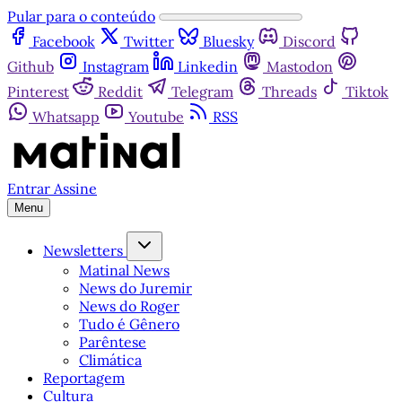
Pular para o conteúdo
Facebook
Twitter
Bluesky
Discord
Github
Instagram
Linkedin
Mastodon
Pinterest
Reddit
Telegram
Threads
Tiktok
Whatsapp
Youtube
RSS
Entrar
Assine
Menu
Newsletters
Matinal News
News do Juremir
News do Roger
Tudo é Gênero
Parêntese
Climática
Reportagem
Cultura