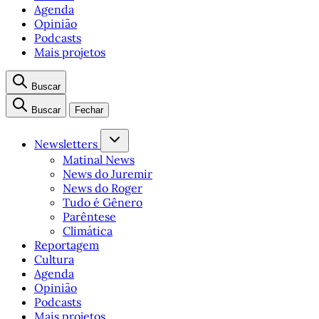
Agenda
Opinião
Podcasts
Mais projetos
Buscar
Buscar
Fechar
Newsletters
Matinal News
News do Juremir
News do Roger
Tudo é Gênero
Parêntese
Climática
Reportagem
Cultura
Agenda
Opinião
Podcasts
Mais projetos