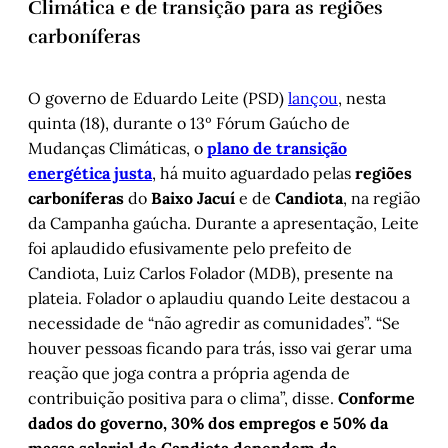
Climática e de transição para as regiões
carboníferas
O governo de Eduardo Leite (PSD)
lançou
, nesta
quinta (18), durante o 13º Fórum Gaúcho de
Mudanças Climáticas, o
plano de transição
energética justa
, há muito aguardado pelas
regiões
carboníferas
do
Baixo Jacuí
e de
Candiota
, na região
da Campanha gaúcha. Durante a apresentação, Leite
foi aplaudido efusivamente pelo prefeito de
Candiota, Luiz Carlos Folador (MDB), presente na
plateia. Folador o aplaudiu quando Leite destacou a
necessidade de “não agredir as comunidades”. “Se
houver pessoas ficando para trás, isso vai gerar uma
reação que joga contra a própria agenda de
contribuição positiva para o clima”, disse.
Conforme
dados do governo, 30% dos empregos e 50% da
massa salarial de Candiota dependem da