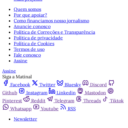
Quem somos
Por que apoiar?
Como financiamos nosso jornalismo
Anuncie conosco
Política de Correções e Transparência
Política de privacidade
Política de Cookies
Termos de uso
Fale conosco
Assine
Assine
Siga a Matinal
Facebook
Twitter
Bluesky
Discord
Github
Instagram
Linkedin
Mastodon
Pinterest
Reddit
Telegram
Threads
Tiktok
Whatsapp
Youtube
RSS
Newsletter