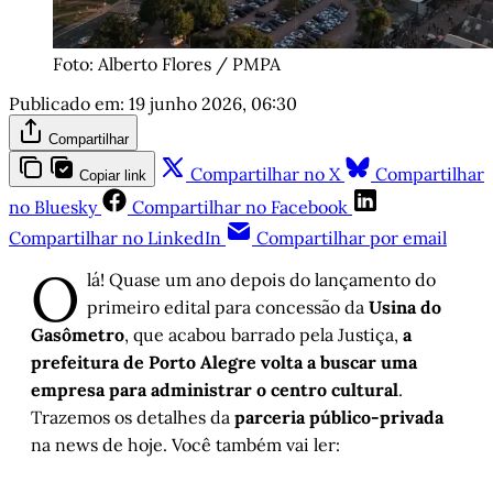
Foto: Alberto Flores / PMPA
Publicado em:
19 junho 2026, 06:30
Compartilhar
Compartilhar no X
Compartilhar
Copiar link
no Bluesky
Compartilhar no Facebook
Compartilhar no LinkedIn
Compartilhar por email
O
lá! Quase um ano depois do lançamento do
primeiro edital para concessão da
Usina do
Gasômetro
, que acabou barrado pela Justiça,
a
prefeitura de Porto Alegre volta a buscar uma
empresa para administrar o centro cultural
.
Trazemos os detalhes da
parceria público-privada
na news de hoje. Você também vai ler: