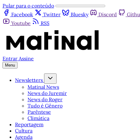
Pular para o conteúdo
Facebook
Twitter
Bluesky
Discord
Gith
Youtube
RSS
Entrar
Assine
Menu
Newsletters
Matinal News
News do Juremir
News do Roger
Tudo é Gênero
Parêntese
Climática
Reportagem
Cultura
Agenda