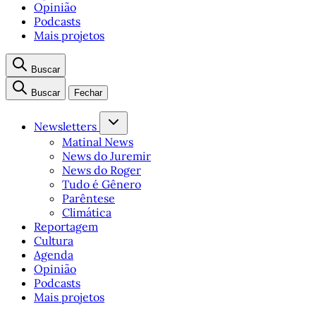
Opinião
Podcasts
Mais projetos
Buscar
Buscar
Fechar
Newsletters
Matinal News
News do Juremir
News do Roger
Tudo é Gênero
Parêntese
Climática
Reportagem
Cultura
Agenda
Opinião
Podcasts
Mais projetos