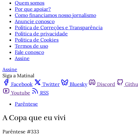
Quem somos
Por que apoiar?
Como financiamos nosso jornalismo
Anuncie conosco
Política de Correções e Transparência
Política de privacidade
Política de Cookies
Termos de uso
Fale conosco
Assine
Assine
Siga a Matinal
Facebook
Twitter
Bluesky
Discord
Gith
Youtube
RSS
Parêntese
A Copa que eu vivi
Parêntese #333