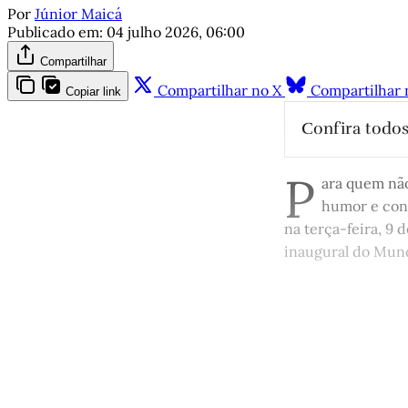
Por
Júnior Maicá
Publicado em:
04 julho 2026, 06:00
Compartilhar
Compartilhar no X
Compartilhar 
Copiar link
Confira todos
Pelé e Tos
P
A copa que
ara quem não
humor e cont
Quando um
na terça-feira, 9 
Na Copa d
inaugural do Mund
Lendas e c
O rock gaú
Visão de f
Este po
Asperezas
Sussuarana
Cordel do 