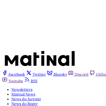
Outras luz
Facebook
Twitter
Bluesky
Discord
Gith
Youtube
RSS
Newsletters
Matinal News
News do Juremir
News do Roger