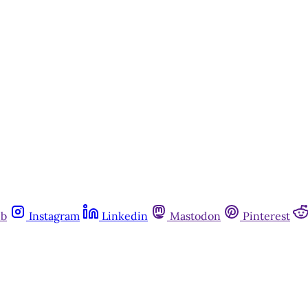
es na escuridão
, 
por Helena Terra
Assine agora
Já tem uma conta?
Entrar
ub
Instagram
Linkedin
Mastodon
Pinterest