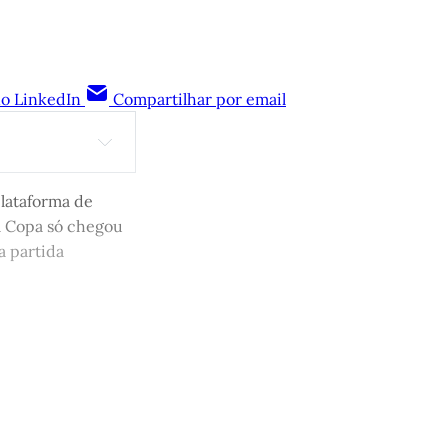
no LinkedIn
Compartilhar por email
plataforma de
à Copa só chegou
igidi
a partida
 apoia a