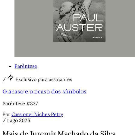
Parêntese
/
Exclusivo para assinantes
O acaso e o ocaso dos símbolos
Parêntese #337
Por
Cassionei Niches Petry
/
1 ago 2026
Mais de Juremir Machado da Silva