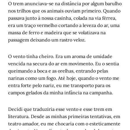
O trem anunciava-se na distância por algum barulho
Elnecave Xavier
nos trilhos que os animais ouviam primeiro. Quando
Cordel do Corte Raso – Capítulo 12
, 
por 
passava junto à nossa casinha, colada na via férrea,
Gonçalo Ferraz
era um traço vermelho cortando a leveza do ar, uma
Outras luzes na escuridão
, 
por Helena Terra
massa de ferro e madeira que se volatizava na
passagem deixando um rastro veloz.
O vento tinha cheiro. Era um aroma de umidade
vencida na secura do ar em movimento. Eu o sentia
queimando a boca e as orelhas, entrando pelas
narinas como um fogo. Até hoje, quando o vento me
entra forte pelo nariz, eu me transporto para os
campos gelados da minha infância na campanha.
Decidi que traduziria esse vento e esse trem em
literatura. Desde as minhas primeiras tentativas, em
teatro amador, eu me chocaria com o esteticamente