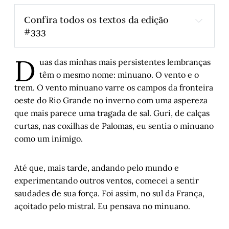
Confira todos os textos da edição 
#333
Pelé e Tostão
,
 por Antônio Vicente Martins
D
A copa que eu vivi
, 
por Júnior Maicá
uas das minhas mais persistentes lembranças
têm o mesmo nome: minuano. O vento e o
Quando um embaixador argentino chorou a 
trem. O vento minuano varre os campos da fronteira
morte de Pelé
,
 por Eduardo Brigidi
oeste do Rio Grande no inverno com uma aspereza
Na Copa do Mundo, um Grenal de goleiros
, 
que mais parece uma tragada de sal. Guri, de calças
por Valesca de Assis
curtas, nas coxilhas de Palomas, eu sentia o minuano
Lendas e causos das velhas Missões
,
 por 
como um inimigo.
Artur Barcelos 
O rock gaúcho – Capítulo XIV
, por Arthur 
de Faria
Até que, mais tarde, andando pelo mundo e
experimentando outros ventos, comecei a sentir
Visão de futuro
,
 por Paulo Damin
saudades de sua força. Foi assim, no sul da França,
Asperezas de Minuano
, por Juremir 
açoitado pelo mistral. Eu pensava no minuano.
Machado da Silva
Sussuarana – Capítulo III
,
 por Alice 