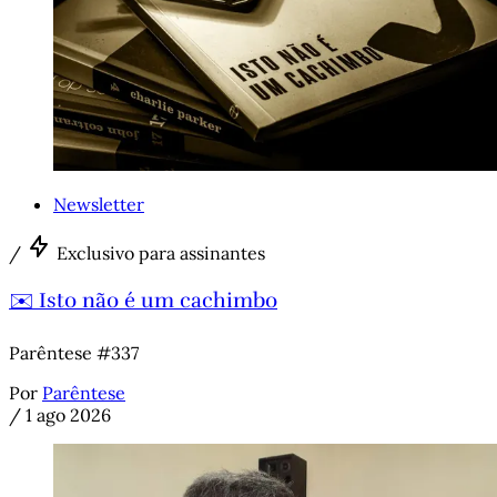
Newsletter
/
Exclusivo para assinantes
✉️ Isto não é um cachimbo
Parêntese #337
Por
Parêntese
/
1 ago 2026