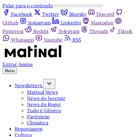
Pular para o conteúdo
Facebook
Twitter
Bluesky
Discord
Github
Instagram
Linkedin
Mastodon
Pinterest
Reddit
Telegram
Threads
Tiktok
Whatsapp
Youtube
RSS
Entrar
Assine
Menu
Newsletters
Matinal News
News do Juremir
News do Roger
Tudo é Gênero
Parêntese
Climática
Reportagem
Cultura