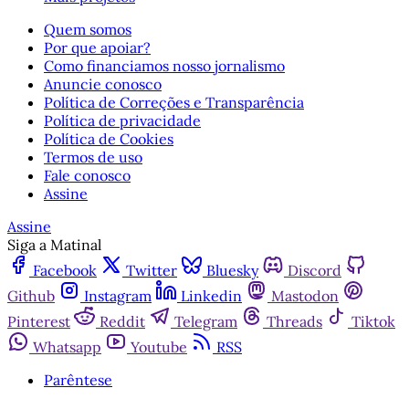
Quem somos
Por que apoiar?
Como financiamos nosso jornalismo
Anuncie conosco
Política de Correções e Transparência
Política de privacidade
Política de Cookies
Termos de uso
Fale conosco
Assine
Assine
Siga a Matinal
Facebook
Twitter
Bluesky
Discord
Github
Instagram
Linkedin
Mastodon
Pinterest
Reddit
Telegram
Threads
Tiktok
Whatsapp
Youtube
RSS
Parêntese