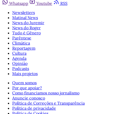
Whatsapp
Youtube
RSS
Newsletters
Matinal News
News do Juremir
News do Roger
Tudo é Gênero
Parêntese
Climática
Reportagem
Cultura
Agenda
Opinião
Podcasts
Mais projetos
Quem somos
Por que apoiar?
Como financiamos nosso jornalismo
Anuncie conosco
Política de Correções e Transparência
Política de privacidade
Política de Cookies