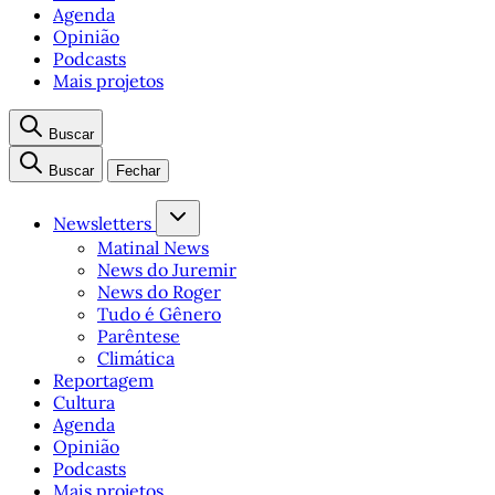
Agenda
Opinião
Podcasts
Mais projetos
Buscar
Buscar
Fechar
Newsletters
Matinal News
News do Juremir
News do Roger
Tudo é Gênero
Parêntese
Climática
Reportagem
Cultura
Agenda
Opinião
Podcasts
Mais projetos