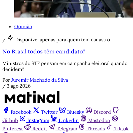
Opinião
/
Disponível apenas para quem tem cadastro
No Brasil todos têm candidato?
Ministros do STF pensam em campanha eleitoral quando
decidem?
Por
Juremir Machado da Silva
/
3 ago 2026
Facebook
Twitter
Bluesky
Discord
Github
Instagram
Linkedin
Mastodon
Pinterest
Reddit
Telegram
Threads
Tiktok