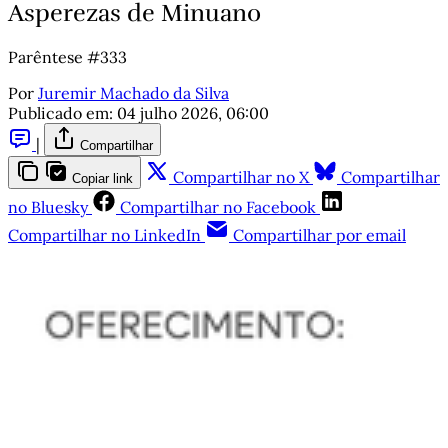
Asperezas de Minuano
Parêntese #333
Por
Juremir Machado da Silva
Publicado em:
04 julho 2026, 06:00
|
Compartilhar
Compartilhar no X
Compartilhar
Copiar link
no Bluesky
Compartilhar no Facebook
Compartilhar no LinkedIn
Compartilhar por email