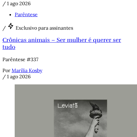
/
1 ago 2026
Parêntese
/
Exclusivo para assinantes
Crônicas animais – Ser mulher é querer ser
tudo
Parêntese #337
Por
Marília Kosby
/
1 ago 2026