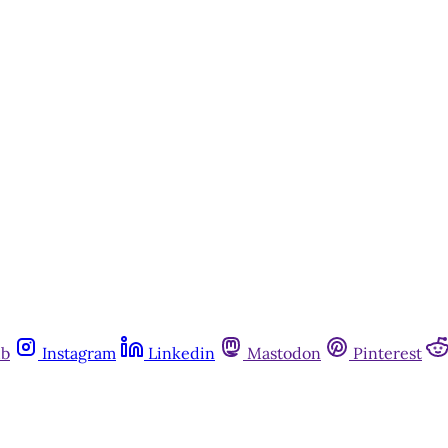
Matinal
Assine agora
Já tem uma conta?
Entrar
ub
Instagram
Linkedin
Mastodon
Pinterest