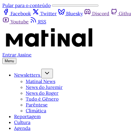
Pular para o conteúdo
Facebook
Twitter
Bluesky
Discord
Gith
Youtube
RSS
Entrar
Assine
Menu
Newsletters
Matinal News
News do Juremir
News do Roger
Tudo é Gênero
Parêntese
Climática
Reportagem
Cultura
Agenda