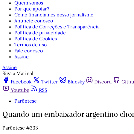
Quem somos
Por que apoiar?
Como financiamos nosso jornalismo
Anuncie conosco
Política de Correções e Transparência
Política de privacidade
Política de Cookies
Termos de uso
Fale conosco
Assine
Assine
Siga a Matinal
Facebook
Twitter
Bluesky
Discord
Gith
Youtube
RSS
Parêntese
Quando um embaixador argentino chor
Parêntese #333