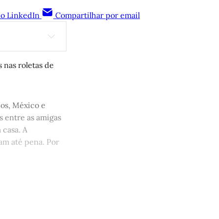
no LinkedIn
Compartilhar por email
 nas roletas de
igidi
pos, México e
s entre as amigas
 casa. A
am até pena. Por
 apoia a