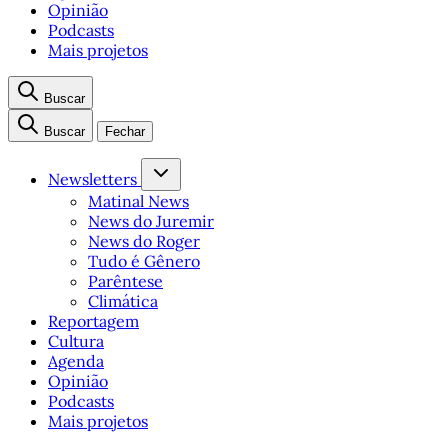
Opinião
Podcasts
Mais projetos
Buscar
Buscar
Fechar
Newsletters
Matinal News
News do Juremir
News do Roger
Tudo é Gênero
Parêntese
Climática
Reportagem
Cultura
Agenda
Opinião
Podcasts
Mais projetos