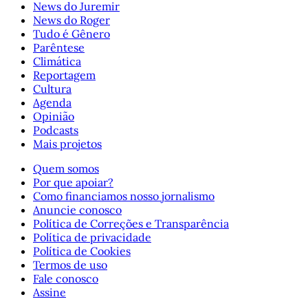
News do Juremir
News do Roger
Tudo é Gênero
Parêntese
Climática
Reportagem
Cultura
Agenda
Opinião
Podcasts
Mais projetos
Quem somos
Por que apoiar?
Como financiamos nosso jornalismo
Anuncie conosco
Política de Correções e Transparência
Política de privacidade
Política de Cookies
Termos de uso
Fale conosco
Assine