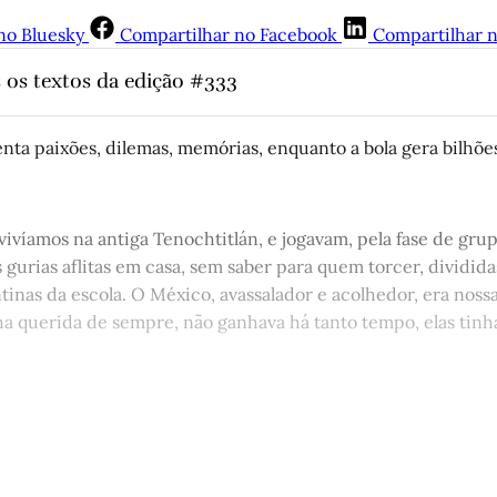
no Bluesky
Compartilhar no Facebook
Compartilhar 
 os textos da edição #333
tão
,
 por Antônio Vicente Martins
 eu vivi
, 
por Júnior Maicá
enta paixões, dilemas, memórias, enquanto a bola gera bilhões
 embaixador argentino chorou a morte de Pelé
,
 por Eduardo Br
o Mundo, um Grenal de goleiros
, por Valesca de Assis
ivíamos na antiga Tenochtitlán, e jogavam, pela fase de gru
ausos das velhas Missões
,
 por Artur Barcelos 
 gurias aflitas em casa, sem saber para quem torcer, dividida
cho – Capítulo XIV
, por Arthur de Faria
inas da escola. O México, avassalador e acolhedor, era nossa
uturo
,
 por Paulo Damin
nha querida de sempre, não ganhava há tanto tempo, elas tinh
 de Minuano
, por Juremir Machado da Silva
 – Capítulo III
,
 por Alice Elnecave Xavier
Corte Raso – Capítulo 12
, 
por Gonçalo Ferraz
st está disponível apenas para quem
es na escuridão
, 
por Helena Terra