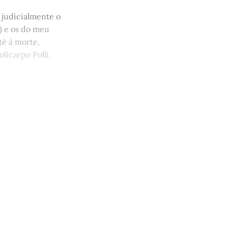
 judicialmente o
) e os do meu
té à morte,
licarpo Polli.
 apoia a