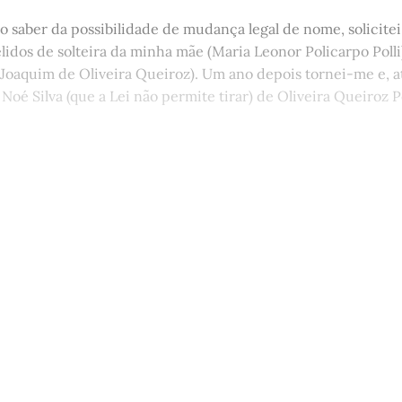
o saber da possibilidade de mudança legal de nome, solicitei
lidos de solteira da minha mãe (Maria Leonor Policarpo Polli
(Joaquim de Oliveira Queiroz). Um ano depois tornei-me e, a
 Noé Silva (que a Lei não permite tirar) de Oliveira Queiroz Po
st está disponível apenas para quem
Matinal
Assine agora
Já tem uma conta?
Entrar