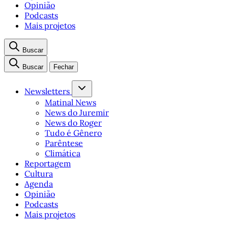
Opinião
Podcasts
Mais projetos
Buscar
Buscar
Fechar
Newsletters
Matinal News
News do Juremir
News do Roger
Tudo é Gênero
Parêntese
Climática
Reportagem
Cultura
Agenda
Opinião
Podcasts
Mais projetos