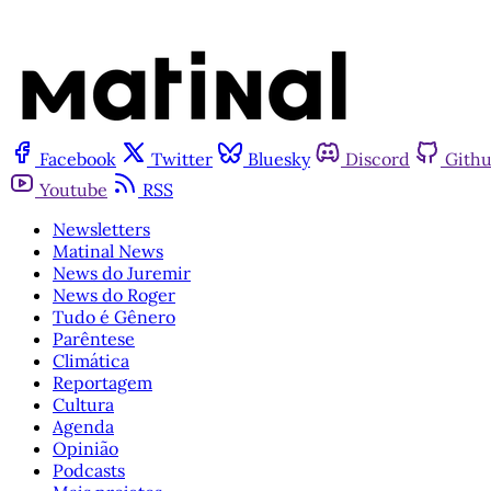
Facebook
Twitter
Bluesky
Discord
Gith
Youtube
RSS
Newsletters
Matinal News
News do Juremir
News do Roger
Tudo é Gênero
Parêntese
Climática
Reportagem
Cultura
Agenda
Opinião
Podcasts