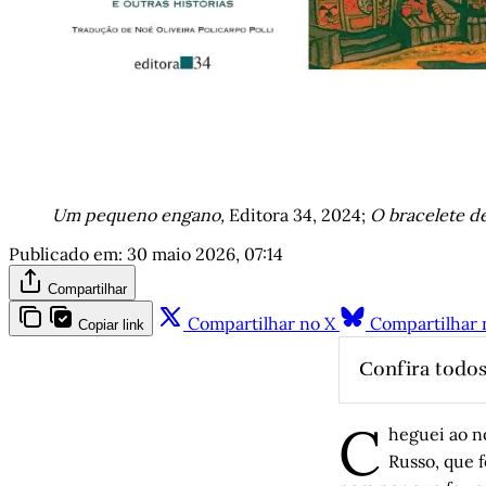
Um pequeno engano,
 Editora 34, 2024; 
O bracelete d
Publicado em:
30 maio 2026, 07:14
Compartilhar
Compartilhar no X
Compartilhar 
Copiar link
Confira todos
A invenção
C
Nenhum fut
heguei ao n
Argenta C
Russo, que 