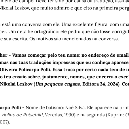
meio de campo. Deve ter sido por causa da tradução, assinad
idiana nas Reduções
, por Artur Barcelos
Nikolai Leskov, que muito admiro e que cito na primeira per
s de Trump: a trama milenar entre Armênia e Irã - Parte 2
, por 
a
ui está uma conversa com ele. Uma excelente figura, com uma 
cho - parte IX
, por Arthur de Faria
er. Um detalhe ortográfico: ele pediu que não fosse corrigid
iria um amigo?
, por Rafael L. Kasper
de sua escrita. Os motivos são mencionados na conversa.
a escuta
, por Chris Cidade Dias
Corte Raso - Capítulo 7
, por Gonçalo Ferraz
cher
- Vamos começar pelo teu nome: no endereço de emai
ndo e eu - Capítulo VIII
, 
por Marlon Pires Ramos
 mas nas tuas traduções impressas que eu conheço aparec
 muitos nomes
, por Luís Augusto Fischer
Oliveira Policarpo Polli. Essa troca por certo nada tem de 
o teu ensaio sobre, justamente, nomes, que encerra o exc
Nikolai Leskov (
Um pequeno engano,
Editora 34, 2024). Con
arpo Polli
- Nome de batismo: Noé Silva. Ele aparece na pri
 violino de Rotschild
, Veredas, 1990) e na segunda (Kuprin:
O
2007).