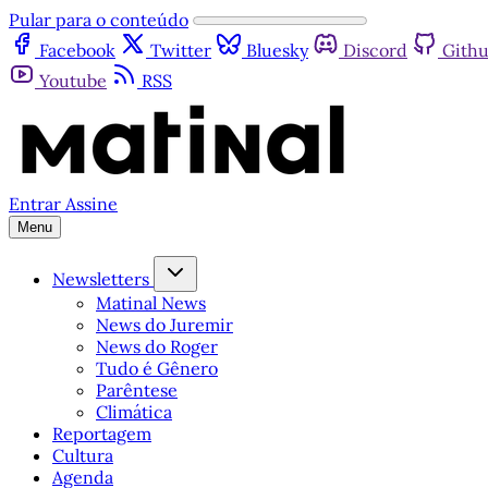
Pular para o conteúdo
Facebook
Twitter
Bluesky
Discord
Gith
Youtube
RSS
Entrar
Assine
Menu
Newsletters
Matinal News
News do Juremir
News do Roger
Tudo é Gênero
Parêntese
Climática
Reportagem
Cultura
Agenda