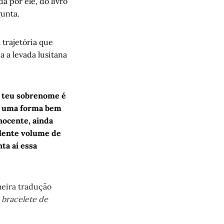
a por ele, do livro
gunta.
Daniel 
trajetória que
a a levada lusitana
l teu sobrenome é
e uma forma bem
inocente, ainda
elente volume de
ta aí essa
meira tradução
 bracelete de