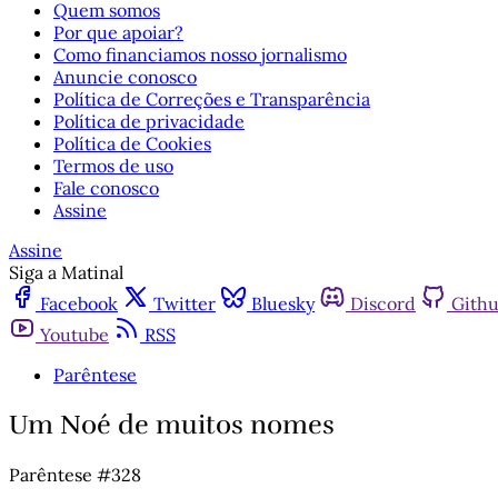
Quem somos
Por que apoiar?
Como financiamos nosso jornalismo
Anuncie conosco
Política de Correções e Transparência
Política de privacidade
Política de Cookies
Termos de uso
Fale conosco
Assine
Assine
Siga a Matinal
Facebook
Twitter
Bluesky
Discord
Gith
Youtube
RSS
Parêntese
Um Noé de muitos nomes
Parêntese #328