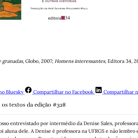
e granadas
, Globo, 2007; 
Homens interessantes
, Editora 34, 
no Bluesky
Compartilhar no Facebook
Compartilhar 
 os textos da edição #328
 do futebol
, por Sergio Faraco
ebol é neutro: o dia em que Maradona venceu a Inglaterra
, 
por
osso entrevistado por intermédio da Denise Sales, professora
âmara
foi aluna dele. A Denise é professora na UFRGS e não lembr