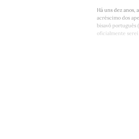
Há uns dez anos, a
acréscimo dos ape
bisavô português 
oficialmente serei
Este po