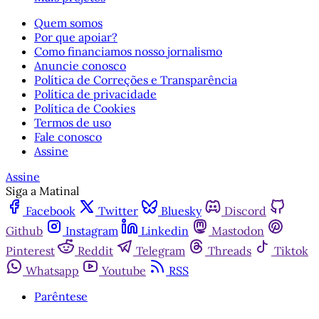
Quem somos
Por que apoiar?
Como financiamos nosso jornalismo
Anuncie conosco
Política de Correções e Transparência
Política de privacidade
Política de Cookies
Termos de uso
Fale conosco
Assine
Assine
Siga a Matinal
Facebook
Twitter
Bluesky
Discord
Github
Instagram
Linkedin
Mastodon
Pinterest
Reddit
Telegram
Threads
Tiktok
Whatsapp
Youtube
RSS
Parêntese