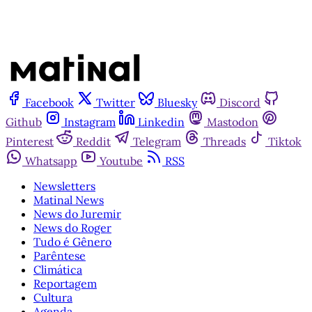
Facebook
Twitter
Bluesky
Discord
Github
Instagram
Linkedin
Mastodon
Pinterest
Reddit
Telegram
Threads
Tiktok
Whatsapp
Youtube
RSS
Newsletters
Matinal News
News do Juremir
News do Roger
Tudo é Gênero
Parêntese
Climática
Reportagem
Cultura
Agenda