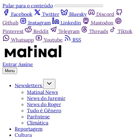
Pular para o conteúdo
Facebook
Twitter
Bluesky
Discord
Github
Instagram
Linkedin
Mastodon
Pinterest
Reddit
Telegram
Threads
Tiktok
Whatsapp
Youtube
RSS
Entrar
Assine
Menu
Newsletters
Matinal News
News do Juremir
News do Roger
Tudo é Gênero
Parêntese
Climática
Reportagem
Cultura