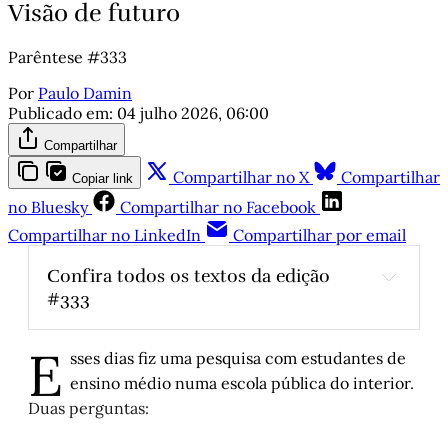
Visão de futuro
Parêntese #333
Por
Paulo Damin
Publicado em:
04 julho 2026, 06:00
Compartilhar
Compartilhar no X
Compartilhar
Copiar link
no Bluesky
Compartilhar no Facebook
Compartilhar no LinkedIn
Compartilhar por email
Confira todos os textos da edição 
#333
Pelé e Tostão
,
 por Antônio Vicente Martins
E
A copa que eu vivi
, 
por Júnior Maicá
sses dias fiz uma pesquisa com estudantes de
ensino médio numa escola pública do interior.
Quando um embaixador argentino chorou a 
Duas perguntas:
morte de Pelé
,
 por Eduardo Brigidi
Na Copa do Mundo, um Grenal de goleiros
, 