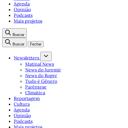
Agenda
Opinião
Podcasts
Mais projetos
Buscar
Buscar
Fechar
Newsletters
Matinal News
News do Juremir
News do Roger
Tudo é Gênero
Parêntese
Climática
Reportagem
Cultura
Agenda
Opinião
Podcasts
Mais projetos