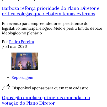
Barboza reforça prioridade do Plano Diretor e
critica colegas que debatem temas externos
Em evento para empreendedores, presidente do
legislativo municipal elogiou Melo e pediu fim do debate
ideológico no plenário
Por
Pedro Pereira
/
31 mar 2026
Reportagem
/
Disponível apenas para quem tem cadastro
Oposição emplaca primeiras emendas na
votação do Plano Diretor