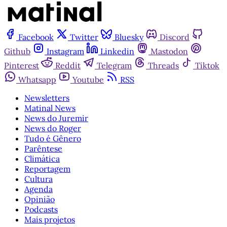
Facebook
Twitter
Bluesky
Discord
Github
Instagram
Linkedin
Mastodon
Pinterest
Reddit
Telegram
Threads
Tiktok
Whatsapp
Youtube
RSS
Newsletters
Matinal News
News do Juremir
News do Roger
Tudo é Gênero
Parêntese
Climática
Reportagem
Cultura
Agenda
Opinião
Podcasts
Mais projetos