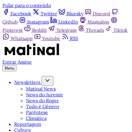
Pular para o conteúdo
Facebook
Twitter
Bluesky
Discord
Github
Instagram
Linkedin
Mastodon
Pinterest
Reddit
Telegram
Threads
Tiktok
Whatsapp
Youtube
RSS
Entrar
Assine
Menu
Newsletters
Matinal News
News do Juremir
News do Roger
Tudo é Gênero
Parêntese
Climática
Reportagem
Cultura