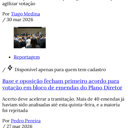
agilizar votação
Por
Tiago Medina
/
30 mar 2026
Reportagem
/
Disponível apenas para quem tem cadastro
Base e oposição fecham primeiro acordo para
votação em bloco de emendas do Plano Diretor
Acerto deve acelerar a tramitação. Mais de 40 emendas já
haviam sido analisadas até esta quinta-feira, e a maioria
foi rejeitada
Por
Pedro Pereira
/
27 mar 2026