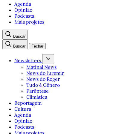
Agenda
Opinião
Podcasts
Mais projetos
Buscar
Buscar
Fechar
Newsletters
Matinal News
News do Juremir
News do Roger
Tudo é Gênero
Parêntese
Climática
Reportagem
Cultura
Agenda
Opinião
Podcasts
Mais projetos