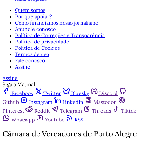
Quem somos
Por que apoiar?
Como financiamos nosso jornalismo
Anuncie conosco
Política de Correções e Transparência
Política de privacidade
Política de Cookies
Termos de uso
Fale conosco
Assine
Assine
Siga a Matinal
Facebook
Twitter
Bluesky
Discord
Github
Instagram
Linkedin
Mastodon
Pinterest
Reddit
Telegram
Threads
Tiktok
Whatsapp
Youtube
RSS
Câmara de Vereadores de Porto Alegre