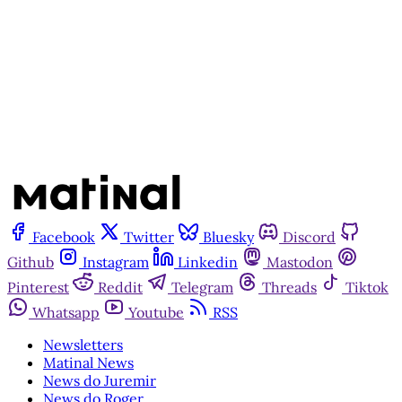
Assine agora
Já tem uma conta?
Entrar
Facebook
Twitter
Bluesky
Discord
Github
Instagram
Linkedin
Mastodon
Pinterest
Reddit
Telegram
Threads
Tiktok
Whatsapp
Youtube
RSS
Newsletters
Matinal News
News do Juremir
News do Roger