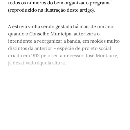
todos os números do bem organizado programa”
Terras raras: de patinhos feios a cisnes
, 
por 
(reproduzido na ilustração deste artigo).
José Roberto Iglesias
Entre o mundo e eu - Capítulo X
, por 
A estreia vinha sendo gestada há mais de um ano,
Marlon Pires Ramos
quando o Conselho Municipal autorizara o
Na companhia de Cascudo
, por José Botelho
intendente a reorganizar a banda, em moldes muito
1926 - A estreia da banda italiana de Otávio 
distintos da anterior – espécie de projeto social
Rocha
, por Álvaro Santi
criado em 1912 pelo seu antecessor, José Montaury,
Cordel do Corte Raso — Capítulo 9
, 
por 
já desativado àquela altura.
Gonçalo Ferraz
Este post está disponível
apenas para quem apoia a
Matinal