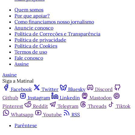
Quem somos
Por que apoiar?
Como financiamos nosso jornalismo
Anuncie conosco
Política de Correções e Transparência
Política de privacidade
Política de Cookies
Termos de uso
Fale conosco
Assine
Assine
Siga a Matinal
Facebook
Twitter
Bluesky
Discord
Github
Instagram
Linkedin
Mastodon
Pinterest
Reddit
Telegram
Threads
Tiktok
Whatsapp
Youtube
RSS
Parêntese