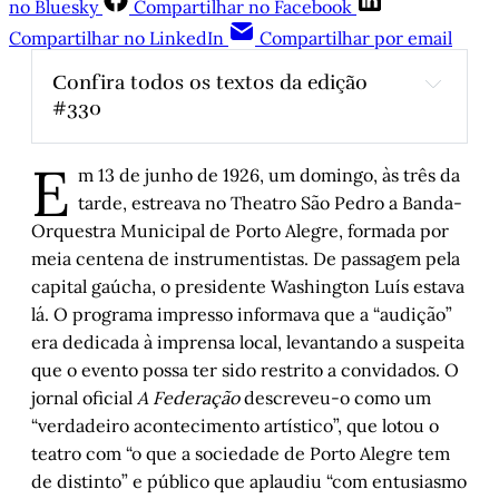
no Bluesky
Compartilhar no Facebook
Compartilhar no LinkedIn
Compartilhar por email
Confira todos os textos da edição 
#330
Jamil Chade: “Casa é onde a gente vai com 
E
as pessoas que a gente ama”
, por Roberto 
m 13 de junho de 1926, um domingo, às três da
Jardim
tarde, estreava no Theatro São Pedro a Banda-
Copa numa hora dessas
,
 por Roberto 
Orquestra Municipal de Porto Alegre, formada por
Jardim
meia centena de instrumentistas. De passagem pela
As Copas do Simon
, 
por Carlos Simon
capital gaúcha, o presidente Washington Luís estava
lá. O programa impresso informava que a “audição”
Álbum de recordações
, por Eduardo Brigidi 
era dedicada à imprensa local, levantando a suspeita
Os Guarani e seus mapas
,
 por Artur 
que o evento possa ter sido restrito a convidados. O
Barcelos
jornal oficial
A Federação
descreveu-o como um
O rock gaúcho - Parte XI
,
 por Arthur de 
“verdadeiro acontecimento artístico”, que lotou o
Faria
teatro com “o que a sociedade de Porto Alegre tem
Meu paciente chamado Guaíba
, por Enrique 
de distinto” e público que aplaudiu “com entusiasmo
Falceto de Barros