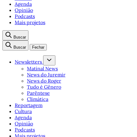
Agenda
Opinião
Podcasts
Mais projetos
Buscar
Buscar
Fechar
Newsletters
Matinal News
News do Juremir
News do Roger
Tudo é Gênero
Parêntese
Climática
Reportagem
Cultura
Agenda
Opinião
Podcasts
Mais projetos