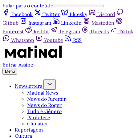
Pular para o conteúdo
Facebook
Twitter
Bluesky
Discord
Github
Instagram
Linkedin
Mastodon
Pinterest
Reddit
Telegram
Threads
Tiktok
Whatsapp
Youtube
RSS
Entrar
Assine
Menu
Newsletters
Matinal News
News do Juremir
News do Roger
Tudo é Gênero
Parêntese
Climática
Reportagem
Cultura