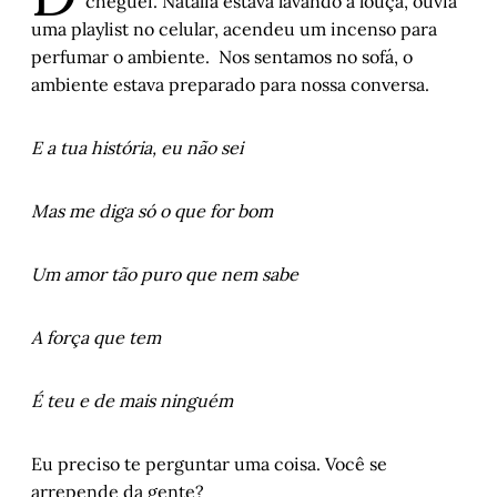
cheguei. Natália estava lavando a louça, ouvia
Há par e ser: África e o Sul Global na Bienal 
uma playlist no celular, acendeu um incenso para
de Veneza
, 
por Samantha Buglione
perfumar o ambiente. Nos sentamos no sofá, o
Espaço e tempo na era das plataformas: 
ambiente estava preparado para nossa conversa.
contribuições de Milton Santos para 
compreender o Brasil contemporâneo
, 
por 
Wagner Nabarro e Natalia Sá Britto
E a tua história, eu não sei
Do lado de cá do arroio
, por Evandro 
Machado Luciano
Mas me diga só o que for bom
As primeiras reduções do Tape
,
 por Artur 
Barcelos
Um amor tão puro que nem sabe
Entre o mundo e eu - Capítulo VI
, por 
Marlon Pires Ramos
A força que tem
Cordel do Corte Raso - Capítulo 5
, por 
Gonçalo Ferraz
É teu e de mais ninguém
Eu preciso te perguntar uma coisa. Você se
arrepende da gente?