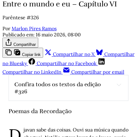
Entre o mundo e eu – Capítulo VI
Parêntese #326
Por
Marlon Pires Ramos
Publicado em:
16 maio 2026, 08:00
Compartilhar
Compartilhar no X
Compartilhar
Copiar link
no Bluesky
Compartilhar no Facebook
Compartilhar no LinkedIn
Compartilhar por email
Confira todos os textos da edição 
#326
Ferreiros de Potengi e a cidade que não 
dorme
, 
por Daisson Flach
Poemas da Recordação
Sobre Tasso Bangel
, por Arthur de Faria
Crônicas animais - A corda é o vínculo
, 
por 
D
javan sabe das coisas. Ouvi sua música quando
Marília Kosby