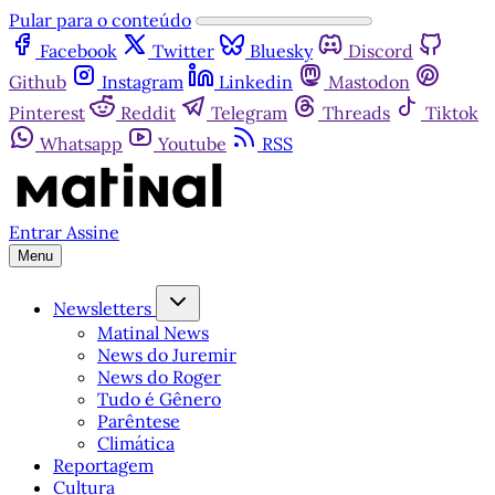
Pular para o conteúdo
Facebook
Twitter
Bluesky
Discord
Github
Instagram
Linkedin
Mastodon
Pinterest
Reddit
Telegram
Threads
Tiktok
Whatsapp
Youtube
RSS
Entrar
Assine
Menu
Newsletters
Matinal News
News do Juremir
News do Roger
Tudo é Gênero
Parêntese
Climática
Reportagem
Cultura