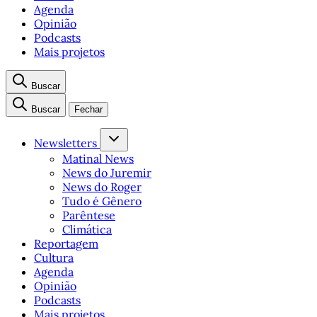
Agenda
Opinião
Podcasts
Mais projetos
Buscar
Buscar
Fechar
Newsletters
Matinal News
News do Juremir
News do Roger
Tudo é Gênero
Parêntese
Climática
Reportagem
Cultura
Agenda
Opinião
Podcasts
Mais projetos