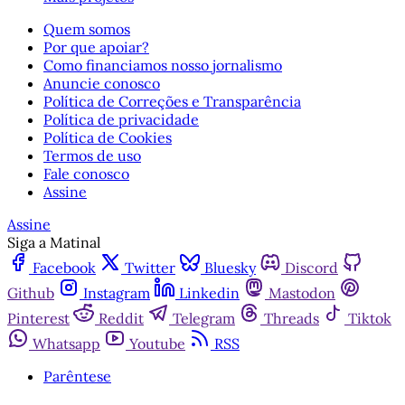
Quem somos
Por que apoiar?
Como financiamos nosso jornalismo
Anuncie conosco
Política de Correções e Transparência
Política de privacidade
Política de Cookies
Termos de uso
Fale conosco
Assine
Assine
Siga a Matinal
Facebook
Twitter
Bluesky
Discord
Github
Instagram
Linkedin
Mastodon
Pinterest
Reddit
Telegram
Threads
Tiktok
Whatsapp
Youtube
RSS
Parêntese