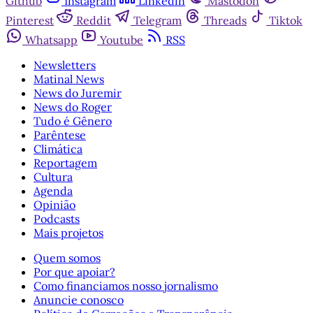
Github
Instagram
Linkedin
Mastodon
Pinterest
Reddit
Telegram
Threads
Tiktok
Whatsapp
Youtube
RSS
Newsletters
Matinal News
News do Juremir
News do Roger
Tudo é Gênero
Parêntese
Climática
Reportagem
Cultura
Agenda
Opinião
Podcasts
Mais projetos
Quem somos
Por que apoiar?
Como financiamos nosso jornalismo
Anuncie conosco