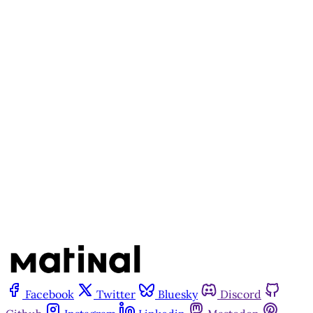
Este post está disponível
apenas para quem apoia a
Matinal
Assine agora
Já tem uma conta?
Entrar
Facebook
Twitter
Bluesky
Discord