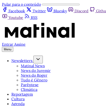
Pular para o conteúdo
Facebook
Twitter
Bluesky
Discord
Gith
Youtube
RSS
Entrar
Assine
Menu
Newsletters
Matinal News
News do Juremir
News do Roger
Tudo é Gênero
Parêntese
Climática
Reportagem
Cultura
Agenda