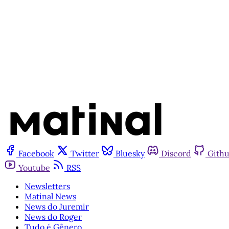
Facebook
Twitter
Bluesky
Discord
Gith
Youtube
RSS
Newsletters
Matinal News
News do Juremir
News do Roger
Tudo é Gênero