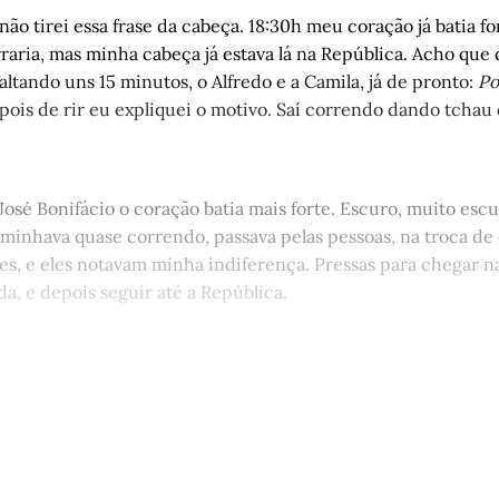
não tirei essa frase da cabeça. 18:30h meu coração já batia f
vraria, mas minha cabeça já estava lá na República. Acho que
ltando uns 15 minutos, o Alfredo e a Camila, já de pronto:
Po
ois de rir eu expliquei o motivo. Saí correndo dando tcha
osé Bonifácio o coração batia mais forte. Escuro, muito esc
minhava quase correndo, passava pelas pessoas, na troca de 
es, e eles notavam minha indiferença. Pressas para chegar na
da, e depois seguir até a República.
st está disponível apenas para quem
Matinal