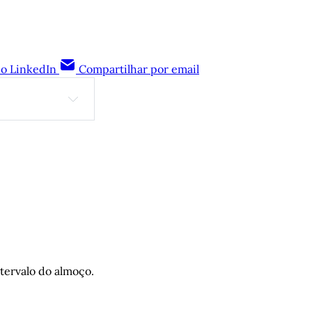
no LinkedIn
Compartilhar por email
 Hugo Oliveira
Scandolara
erstein
r Guto Leite
ntervalo do almoço.
mo política de 