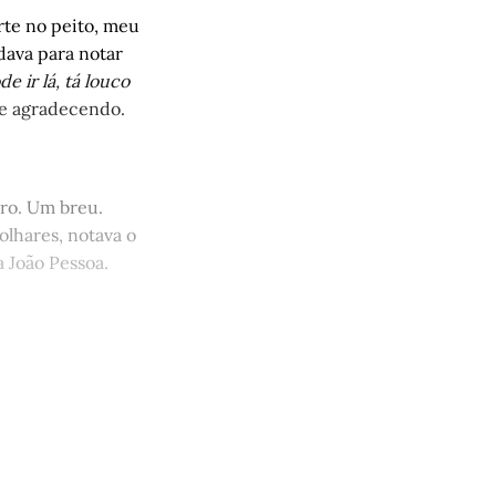
orte no peito, meu
 dava para notar
de ir lá, tá louco
u e agradecendo.
uro. Um breu.
olhares, notava o
 João Pessoa.
 apoia a