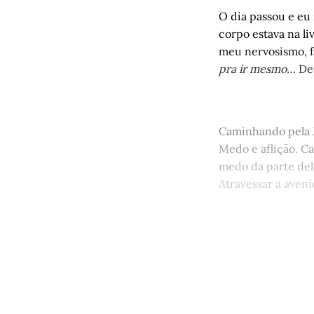
O dia passou e eu 
corpo estava na li
meu nervosismo, fa
pra ir mesmo…
Dep
Caminhando pela J
Medo e aflição. Ca
medo da parte del
Atravessar a aveni
Este po