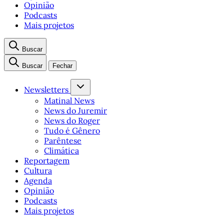
Opinião
Podcasts
Mais projetos
Buscar
Buscar
Fechar
Newsletters
Matinal News
News do Juremir
News do Roger
Tudo é Gênero
Parêntese
Climática
Reportagem
Cultura
Agenda
Opinião
Podcasts
Mais projetos