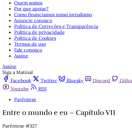
Quem somos
Por que apoiar?
Como financiamos nosso jornalismo
Anuncie conosco
Política de Correções e Transparência
Política de privacidade
Política de Cookies
Termos de uso
Fale conosco
Assine
Assine
Siga a Matinal
Facebook
Twitter
Bluesky
Discord
Gith
Youtube
RSS
Parêntese
Entre o mundo e eu – Capítulo VII
Parêntese #327