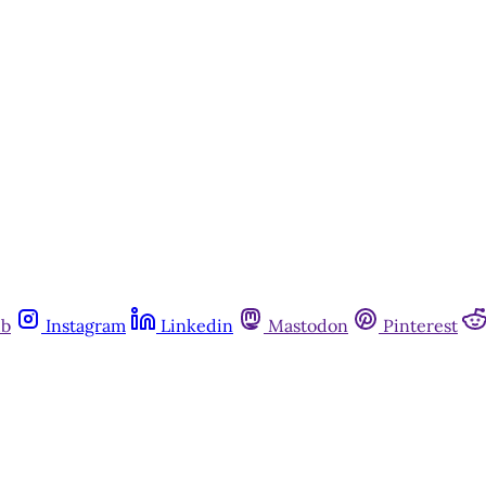
Assine agora
Já tem uma conta?
Entrar
ub
Instagram
Linkedin
Mastodon
Pinterest