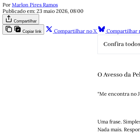
Por
Marlon Pires Ramos
Publicado em:
23 maio 2026, 08:00
Compartilhar
Compartilhar no X
Compartilhar 
Copiar link
Confira todos
Milton San
O rock gaú
Muito ante
O Avesso da Pe
De Antigo 
Cordel do 
“Me encontra no Jo
Entre o mu
Porto Aleg
Tudo é fal
Uma frase. Simples
Rodrigo Gh
Nada mais. Resp
Estado”
, p