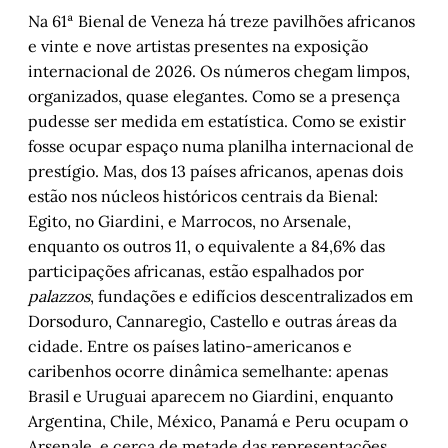
Marília Kosby
Na 61ª Bienal de Veneza há treze pavilhões africanos
Há par e ser: África e o Sul Global na Bienal 
e vinte e nove artistas presentes na exposição
de Veneza
, 
por Samantha Buglione
internacional de 2026. Os números chegam limpos,
Espaço e tempo na era das plataformas: 
organizados, quase elegantes. Como se a presença
contribuições de Milton Santos para 
pudesse ser medida em estatística. Como se existir
compreender o Brasil contemporâneo
, 
por 
fosse ocupar espaço numa planilha internacional de
Wagner Nabarro e Natalia Sá Britto
prestígio. Mas, dos 13 países africanos, apenas dois
Do lado de cá do arroio
, por Evandro 
estão nos núcleos históricos centrais da Bienal:
Machado Luciano
Egito, no Giardini, e Marrocos, no Arsenale,
As primeiras reduções do Tape
,
 por Artur 
enquanto os outros 11, o equivalente a 84,6% das
Barcelos
participações africanas, estão espalhados por
Entre o mundo e eu - Capítulo VI
, por 
palazzos
, fundações e edifícios descentralizados em
Marlon Pires Ramos
Dorsoduro, Cannaregio, Castello e outras áreas da
Cordel do Corte Raso - Capítulo 5
, por 
cidade. Entre os países latino-americanos e
Gonçalo Ferraz
caribenhos ocorre dinâmica semelhante: apenas
Brasil e Uruguai aparecem no Giardini, enquanto
Argentina, Chile, México, Panamá e Peru ocupam o
Arsenale, e cerca de metade das representações