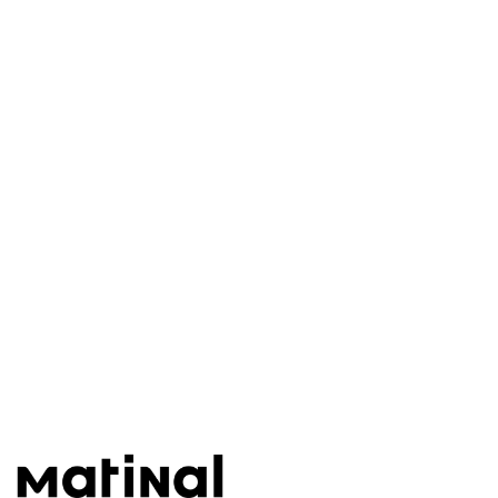
Este post está disponível
apenas para quem apoia a
Matinal
Assine agora
Já tem uma conta?
Entrar