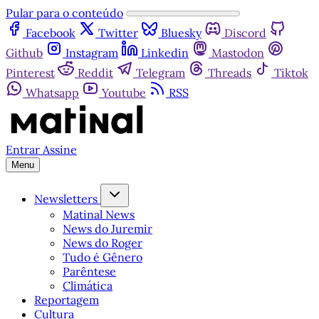
Pular para o conteúdo
Facebook
Twitter
Bluesky
Discord
Github
Instagram
Linkedin
Mastodon
Pinterest
Reddit
Telegram
Threads
Tiktok
Whatsapp
Youtube
RSS
Entrar
Assine
Menu
Newsletters
Matinal News
News do Juremir
News do Roger
Tudo é Gênero
Parêntese
Climática
Reportagem
Cultura