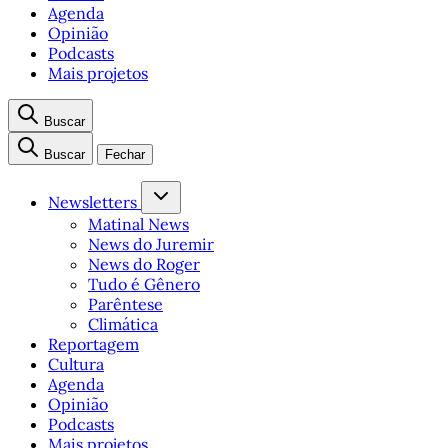
Agenda
Opinião
Podcasts
Mais projetos
Buscar
Buscar
Fechar
Newsletters
Matinal News
News do Juremir
News do Roger
Tudo é Gênero
Parêntese
Climática
Reportagem
Cultura
Agenda
Opinião
Podcasts
Mais projetos