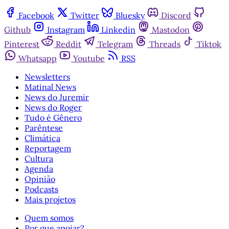
Facebook
Twitter
Bluesky
Discord
Github
Instagram
Linkedin
Mastodon
Pinterest
Reddit
Telegram
Threads
Tiktok
Whatsapp
Youtube
RSS
Newsletters
Matinal News
News do Juremir
News do Roger
Tudo é Gênero
Parêntese
Climática
Reportagem
Cultura
Agenda
Opinião
Podcasts
Mais projetos
Quem somos
Por que apoiar?