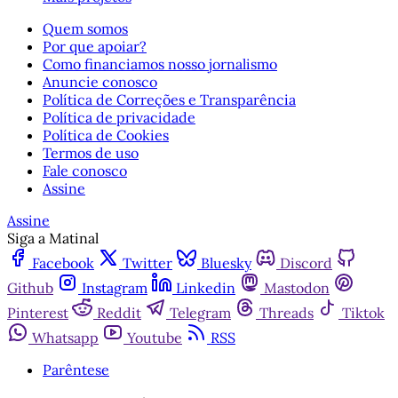
Quem somos
Por que apoiar?
Como financiamos nosso jornalismo
Anuncie conosco
Política de Correções e Transparência
Política de privacidade
Política de Cookies
Termos de uso
Fale conosco
Assine
Assine
Siga a Matinal
Facebook
Twitter
Bluesky
Discord
Github
Instagram
Linkedin
Mastodon
Pinterest
Reddit
Telegram
Threads
Tiktok
Whatsapp
Youtube
RSS
Parêntese