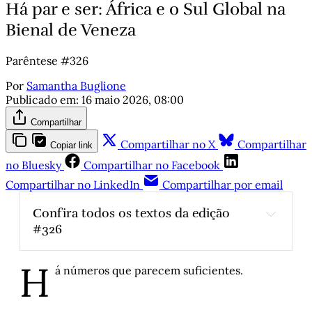
Há par e ser: África e o Sul Global na
Bienal de Veneza
Parêntese #326
Por
Samantha Buglione
Publicado em:
16 maio 2026, 08:00
Compartilhar
Compartilhar no X
Compartilhar
Copiar link
no Bluesky
Compartilhar no Facebook
Compartilhar no LinkedIn
Compartilhar por email
Confira todos os textos da edição 
#326
Ferreiros de Potengi e a cidade que não 
H
dorme
, 
por Daisson Flach
á números que parecem suficientes.
Sobre Tasso Bangel
, por Arthur de Faria
Crônicas animais - A corda é o vínculo
, 
por 