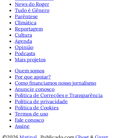
News do Roger
Tudo é Gênero
Parêntese
Climática
Reportagem
Cultura
Agenda
Opinião
Podcasts
Mais projetos
Quem somos
Por que apoiar?
Como financiamos nosso jornalismo
Anuncie conosco
Política de Correções e Transparência
Política de privacidade
Política de Cookies
Termos de uso
Fale conosco
Assine
©2026
Matinal
.
Publicado com
Ghost
&
Gazet
.