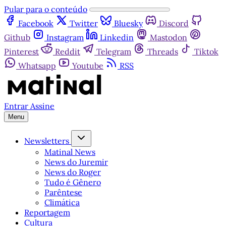
Pular para o conteúdo
Facebook
Twitter
Bluesky
Discord
Github
Instagram
Linkedin
Mastodon
Pinterest
Reddit
Telegram
Threads
Tiktok
Whatsapp
Youtube
RSS
Entrar
Assine
Menu
Newsletters
Matinal News
News do Juremir
News do Roger
Tudo é Gênero
Parêntese
Climática
Reportagem
Cultura