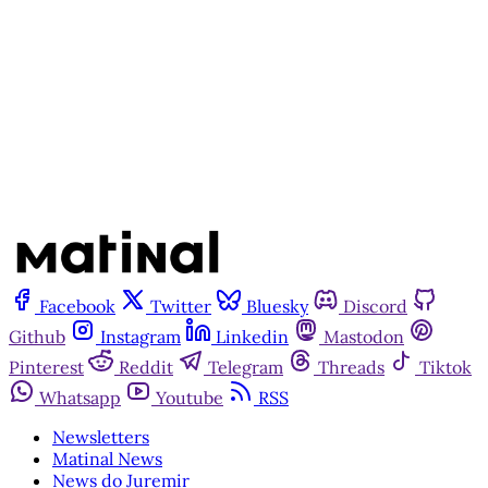
Assine agora
Já tem uma conta?
Entrar
Facebook
Twitter
Bluesky
Discord
Github
Instagram
Linkedin
Mastodon
Pinterest
Reddit
Telegram
Threads
Tiktok
Whatsapp
Youtube
RSS
Newsletters
Matinal News
News do Juremir