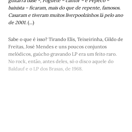
guitarra base -, Foguete – cantor – e Pepeco –
baixista – ficaram, mais do que de repente, famosos.
Casaram e tiveram muitos liverpoolzinhos lá pelo ano
de 2001.
(...)
Sabe o que é isso? Tirando Elis, Teixeirinha, Gildo de
Freitas, José Mendes e uns poucos conjuntos
melódicos, gaúcho gravando LP era um feito raro.
No rock, então, antes deles, só o disco aquele do
Baldauf e o LP dos Brasas, de 1968.
Este post está disponível
apenas para quem apoia a
Matinal