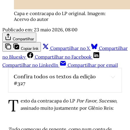
Capa e contracapa do LP original. Imagem: 
Acervo do autor
Publicado em:
23 maio 2026, 08:00
Compartilhar
Compartilhar no X
Compartilhar
Copiar link
no Bluesky
Compartilhar no Facebook
Compartilhar no LinkedIn
Compartilhar por email
Confira todos os textos da edição 
#327
Milton Santos: a permanência dos 
T
conceitos
, por Mario Lahorgue e Victor 
exto da contracapa do LP
Por Favor, Sucesso
,
Hugo Oliveira
assinado muito justamente por Glênio Reis:
O rock gaúcho - parte VIII
, 
por Arthur de 
Faria
Muito antes de Trump – a trama milenar 
Tudo começou de repente, como num conto de