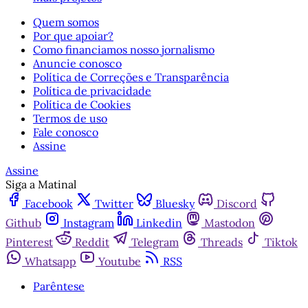
Quem somos
Por que apoiar?
Como financiamos nosso jornalismo
Anuncie conosco
Política de Correções e Transparência
Política de privacidade
Política de Cookies
Termos de uso
Fale conosco
Assine
Assine
Siga a Matinal
Facebook
Twitter
Bluesky
Discord
Github
Instagram
Linkedin
Mastodon
Pinterest
Reddit
Telegram
Threads
Tiktok
Whatsapp
Youtube
RSS
Parêntese