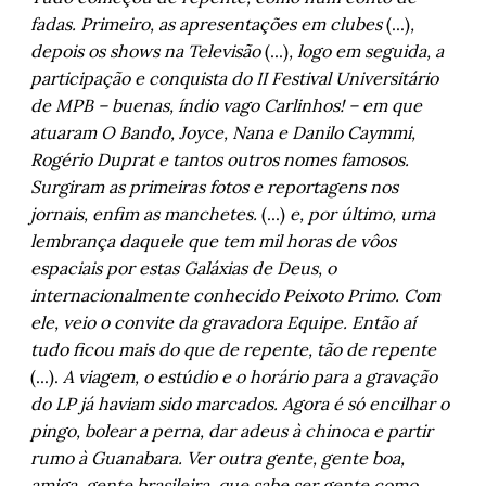
entre Armênia e Irã
, por Daniel Scandolara
fadas. Primeiro, as apresentações em clubes
(...)
,
De Antigo Tape à Banda Oriental do Rio 
depois os shows na Televisão
(...)
, logo em seguida, a
Uruguai
, por Artur Barcelos
participação e conquista do II Festival Universitário
de MPB – buenas, índio vago Carlinhos! – em que
Cordel do Corte Raso - Capítulo 6
,
 por 
Gonçalo Ferraz 
atuaram O Bando, Joyce, Nana e Danilo Caymmi,
Rogério Duprat e tantos outros nomes famosos.
Entre o mundo e eu – Capítulo VII
,
 por 
Marlon Pires Ramos
Surgiram as primeiras fotos e reportagens nos
jornais, enfim as manchetes.
(...)
e, por último, uma
Porto Alegre, 1913 – A inauguração da 
lembrança daquele que tem mil horas de vôos
Confeitaria Rocco
, por Arnoldo Doberstein
espaciais por estas Galáxias de Deus, o
Tudo é falso, tudo é verdadeiro: resenha do 
internacionalmente conhecido Peixoto Primo. Com
novo filme de Jim Jarmush
,
 por Guto Leite
ele, veio o convite da gravadora Equipe. Então aí
Rodrigo Ghiringhelli de Azevedo: 
tudo ficou mais do que de repente, tão de repente
“Segurança pública precisa ser tratada 
(...).
A viagem, o estúdio e o horário para a gravação
como política de Estado”
, por Luís Augusto 
Fischer
do LP já haviam sido marcados. Agora é só encilhar o
pingo, bolear a perna, dar adeus à chinoca e partir
rumo à Guanabara. Ver outra gente, gente boa,
amiga, gente brasileira, que sabe ser gente como