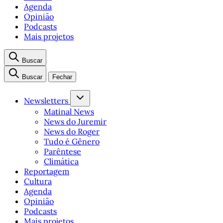
Agenda
Opinião
Podcasts
Mais projetos
Buscar
Buscar
Fechar
Newsletters
Matinal News
News do Juremir
News do Roger
Tudo é Gênero
Parêntese
Climática
Reportagem
Cultura
Agenda
Opinião
Podcasts
Mais projetos