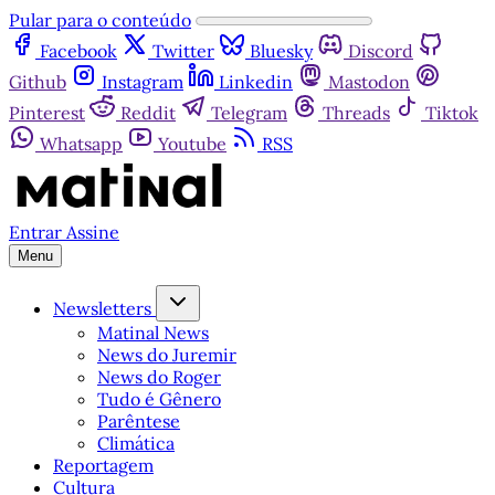
Pular para o conteúdo
Facebook
Twitter
Bluesky
Discord
Github
Instagram
Linkedin
Mastodon
Pinterest
Reddit
Telegram
Threads
Tiktok
Whatsapp
Youtube
RSS
Entrar
Assine
Menu
Newsletters
Matinal News
News do Juremir
News do Roger
Tudo é Gênero
Parêntese
Climática
Reportagem
Cultura