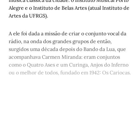
música clássica da cidade: o Instituto Musical Porto
Marlon Pires Ramos
Alegre e o Instituto de Belas Artes (atual Instituto de
Cordel do Corte Raso - Capítulo 5
, por 
Artes da UFRGS).
Gonçalo Ferraz
A ele foi dada a missão de criar o conjunto vocal da
rádio, na onda dos grandes grupos de então,
surgidos uma década depois do Bando da Lua, que
acompanhava Carmen Miranda: eram conjuntos
como o Quatro Ases e um Curinga, Anjos do Inferno
ou o melhor de todos, fundado em 1942: Os Cariocas.
Este post está disponível
apenas para quem apoia a
Matinal