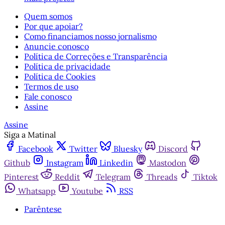
Quem somos
Por que apoiar?
Como financiamos nosso jornalismo
Anuncie conosco
Política de Correções e Transparência
Política de privacidade
Política de Cookies
Termos de uso
Fale conosco
Assine
Assine
Siga a Matinal
Facebook
Twitter
Bluesky
Discord
Github
Instagram
Linkedin
Mastodon
Pinterest
Reddit
Telegram
Threads
Tiktok
Whatsapp
Youtube
RSS
Parêntese