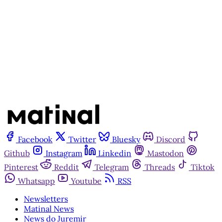
Assine agora
Já tem uma conta?
Entrar
Facebook
Twitter
Bluesky
Discord
Github
Instagram
Linkedin
Mastodon
Pinterest
Reddit
Telegram
Threads
Tiktok
Whatsapp
Youtube
RSS
Newsletters
Matinal News
News do Juremir