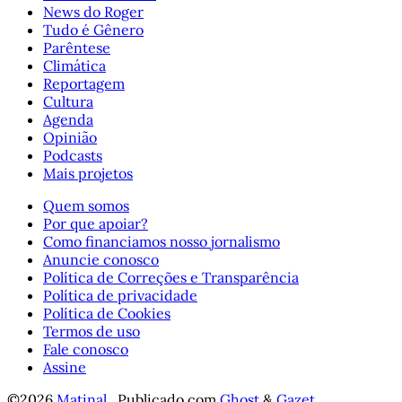
News do Roger
Tudo é Gênero
Parêntese
Climática
Reportagem
Cultura
Agenda
Opinião
Podcasts
Mais projetos
Quem somos
Por que apoiar?
Como financiamos nosso jornalismo
Anuncie conosco
Política de Correções e Transparência
Política de privacidade
Política de Cookies
Termos de uso
Fale conosco
Assine
©2026
Matinal
.
Publicado com
Ghost
&
Gazet
.