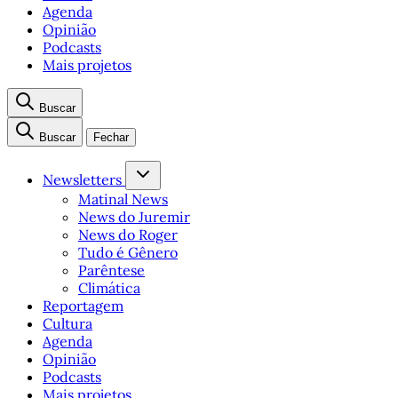
Agenda
Opinião
Podcasts
Mais projetos
Buscar
Buscar
Fechar
Newsletters
Matinal News
News do Juremir
News do Roger
Tudo é Gênero
Parêntese
Climática
Reportagem
Cultura
Agenda
Opinião
Podcasts
Mais projetos