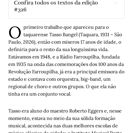
Confira todos os textos da edição 
#326
Ferreiros de Potengi e a cidade que não 
O
dorme
, 
por Daisson Flach
primeiro trabalho que apareceu para o
Sobre Tasso Bangel
, por Arthur de Faria
taquarense Tasso Bangel (Taquara, 1931 – São
Paulo, 2026), então com míseros 17 anos de idade, o
Crônicas animais - A corda é o vínculo
, 
por 
Marília Kosby
definiria para o resto da sua longuíssima vida.
Estávamos em 1948, e a Rádio Farroupilha, fundada
Há par e ser: África e o Sul Global na Bienal 
em 1935 na onda das comemorações dos 100 anos da
de Veneza
, 
por Samantha Buglione
Revolução Farroupilha, já era a principal emissora do
Espaço e tempo na era das plataformas: 
estado e contava com orquestra, big-band, um
contribuições de Milton Santos para 
compreender o Brasil contemporâneo
, 
por 
regional de choro e outros grupos. O que ela não
Wagner Nabarro e Natalia Sá Britto
tinha era um conjunto vocal.
Do lado de cá do arroio
, por Evandro 
Machado Luciano
Tasso era aluno do maestro Roberto Eggers e, nesse
As primeiras reduções do Tape
,
 por Artur 
momento, estava no meio da sua sólida formação
Barcelos
musical, acontecida nas duas melhores escolas de
Entre o mundo e eu - Capítulo VI
, por 