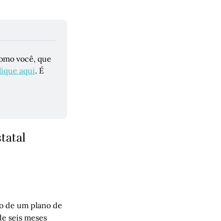
omo você, que 
lique 
aqui
. É 
tatal
o de um plano de
de seis meses