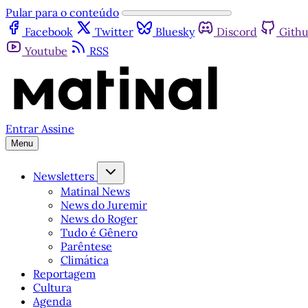
Pular para o conteúdo
Facebook
Twitter
Bluesky
Discord
Gith
Youtube
RSS
Entrar
Assine
Menu
Newsletters
Matinal News
News do Juremir
News do Roger
Tudo é Gênero
Parêntese
Climática
Reportagem
Cultura
Agenda