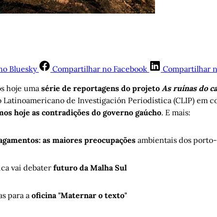
no Bluesky
Compartilhar no Facebook
Compartilhar 
os hoje uma
série de reportagens do projeto
As ruínas do c
 Latinoamericano de Investigación Periodística (CLIP) em c
os hoje as contradições do governo gaúcho
. E mais:
lagamentos: as maiores preocupações
ambientais dos porto
ica vai debater
futuro da Malha Sul
as para a
oficina "Maternar o texto"