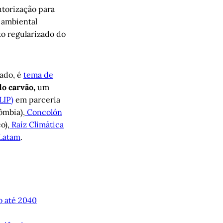
torização para
 ambiental
o regularizado do
ado, é
tema de
do carvão,
um
LIP)
em parceria
ômbia),
Concolón
o),
Raíz Climática
Latam
.
o até 2040