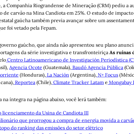
e, a Companhia Riograndense de Mineração (CRM) pediu a au
o de carvão na Mina Candiota em 25%. O estudo de impacto
estatal gaúcha também previa avançar sobre um assentament
que foi vetado pela Fepam.
governo gaúcho, que ainda não apresentou seu plano anunci
ortagens da série investigativa e transfronteiriça
As ruínas 
elo
Centro Latinoamericano de Investigación Periodística (C
sil),
Agencia Ocote
(Guatemala),
Baudó Agencia Pública
(Col
orriente
(Honduras),
La Nación
(Argentina),
N+ Focus
(Méxic
cana),
Reportea
(Chile),
Climate Tracker Latam
e
Mongabay 
a na íntegra na página abaixo, você lerá também:
 licenciamento da Usina de Candiota III
ilionário que prorrogou a compra de energia movida a carvã
topo do ranking das emissões do setor elétrico