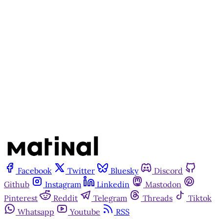
Matinal
Assine agora
Já tem uma conta?
Entrar
Facebook
Twitter
Bluesky
Discord
Github
Instagram
Linkedin
Mastodon
Pinterest
Reddit
Telegram
Threads
Tiktok
Whatsapp
Youtube
RSS