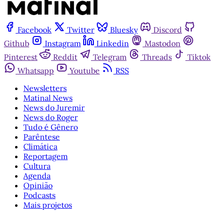
Facebook
Twitter
Bluesky
Discord
Github
Instagram
Linkedin
Mastodon
Pinterest
Reddit
Telegram
Threads
Tiktok
Whatsapp
Youtube
RSS
Newsletters
Matinal News
News do Juremir
News do Roger
Tudo é Gênero
Parêntese
Climática
Reportagem
Cultura
Agenda
Opinião
Podcasts
Mais projetos