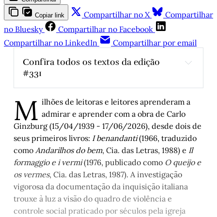
Compartilhar no X
Compartilhar
Copiar link
no Bluesky
Compartilhar no Facebook
Compartilhar no LinkedIn
Compartilhar por email
Confira todos os textos da edição 
#331
Sem explosões, com transformações
, por 
M
Luís Augusto Fischer
ilhões de leitoras e leitores aprenderam a
Maria Regina Pilla: Existencialista, militante, 
admirar e aprender com a obra de Carlo
cidadã do mundo
, por Luís Augusto Fischer 
Ginzburg (15/04/1939 - 17/06/2026), desde dois de
Primeiro, não tomar gol
, por Fernando 
seus primeiros livros:
I benandanti
(1966, traduzido
Carvalho
como
Andarilhos do bem
, Cia. das Letras, 1988) e
Il
formaggio e i vermi
(1976, publicado como
O queijo e
Minha primeira Copa
, por Juremir Machado 
da Silva
os vermes
, Cia. das Letras, 1987). A investigação
vigorosa da documentação da inquisição italiana
O rock gaúcho 
–
 Parte XII
, por Arthur de 
Faria
trouxe à luz a visão do quadro de violência e
controle social praticado por séculos pela igreja
Rebeldia comportada
, 
por Abrão Slavutsky