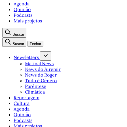
Agenda
Opinião
Podcasts
Mais projetos
Buscar
Buscar
Fechar
Newsletters
Matinal News
News do Juremir
News do Roger
Tudo é Gênero
Parêntese
Climática
Reportagem
Cultura
Agenda
Opinião
Podcasts
Mais projetos