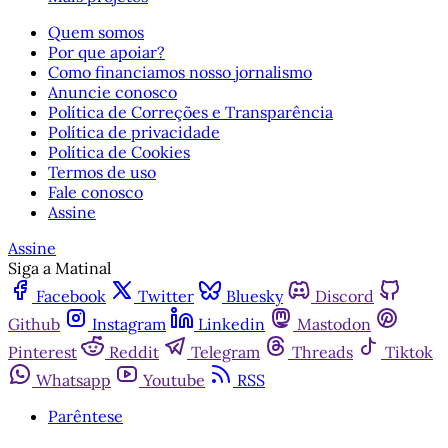
Quem somos
Por que apoiar?
Como financiamos nosso jornalismo
Anuncie conosco
Política de Correções e Transparência
Política de privacidade
Política de Cookies
Termos de uso
Fale conosco
Assine
Assine
Siga a Matinal
Facebook
Twitter
Bluesky
Discord
Github
Instagram
Linkedin
Mastodon
Pinterest
Reddit
Telegram
Threads
Tiktok
Whatsapp
Youtube
RSS
Parêntese