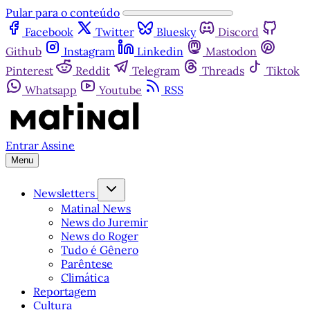
Pular para o conteúdo
Facebook
Twitter
Bluesky
Discord
Github
Instagram
Linkedin
Mastodon
Pinterest
Reddit
Telegram
Threads
Tiktok
Whatsapp
Youtube
RSS
Entrar
Assine
Menu
Newsletters
Matinal News
News do Juremir
News do Roger
Tudo é Gênero
Parêntese
Climática
Reportagem
Cultura