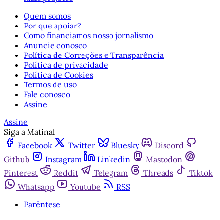
Quem somos
Por que apoiar?
Como financiamos nosso jornalismo
Anuncie conosco
Política de Correções e Transparência
Política de privacidade
Política de Cookies
Termos de uso
Fale conosco
Assine
Assine
Siga a Matinal
Facebook
Twitter
Bluesky
Discord
Github
Instagram
Linkedin
Mastodon
Pinterest
Reddit
Telegram
Threads
Tiktok
Whatsapp
Youtube
RSS
Parêntese