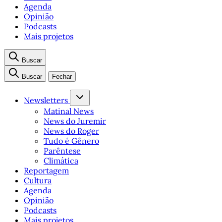
Agenda
Opinião
Podcasts
Mais projetos
Buscar
Buscar
Fechar
Newsletters
Matinal News
News do Juremir
News do Roger
Tudo é Gênero
Parêntese
Climática
Reportagem
Cultura
Agenda
Opinião
Podcasts
Mais projetos