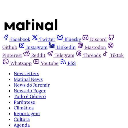
Facebook
Twitter
Bluesky
Discord
Github
Instagram
Linkedin
Mastodon
Pinterest
Reddit
Telegram
Threads
Tiktok
Whatsapp
Youtube
RSS
Newsletters
Matinal News
News do Juremir
News do Roger
Tudo é Gênero
Parêntese
Climática
Reportagem
Cultura
Agenda