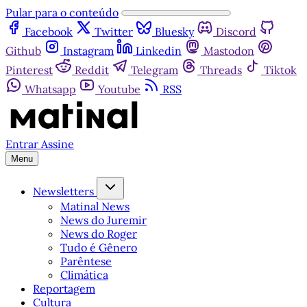
Pular para o conteúdo
Facebook
Twitter
Bluesky
Discord
Github
Instagram
Linkedin
Mastodon
Pinterest
Reddit
Telegram
Threads
Tiktok
Whatsapp
Youtube
RSS
Entrar
Assine
Menu
Newsletters
Matinal News
News do Juremir
News do Roger
Tudo é Gênero
Parêntese
Climática
Reportagem
Cultura