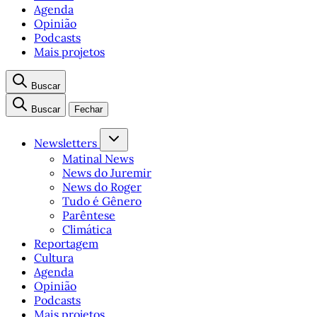
Agenda
Opinião
Podcasts
Mais projetos
Buscar
Buscar
Fechar
Newsletters
Matinal News
News do Juremir
News do Roger
Tudo é Gênero
Parêntese
Climática
Reportagem
Cultura
Agenda
Opinião
Podcasts
Mais projetos