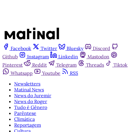
Facebook
Twitter
Bluesky
Discord
Github
Instagram
Linkedin
Mastodon
Pinterest
Reddit
Telegram
Threads
Tiktok
Whatsapp
Youtube
RSS
Newsletters
Matinal News
News do Juremir
News do Roger
Tudo é Gênero
Parêntese
Climática
Reportagem
Cultura