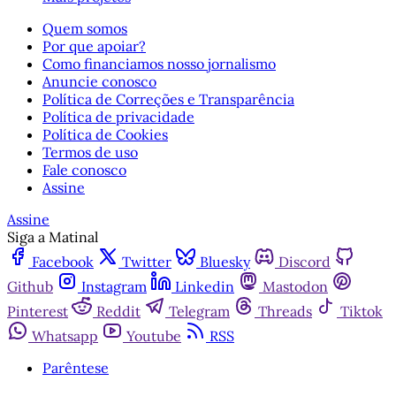
Quem somos
Por que apoiar?
Como financiamos nosso jornalismo
Anuncie conosco
Política de Correções e Transparência
Política de privacidade
Política de Cookies
Termos de uso
Fale conosco
Assine
Assine
Siga a Matinal
Facebook
Twitter
Bluesky
Discord
Github
Instagram
Linkedin
Mastodon
Pinterest
Reddit
Telegram
Threads
Tiktok
Whatsapp
Youtube
RSS
Parêntese