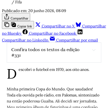
/ Fifa
Publicado em:
20 junho 2026, 08:09
Compartilhar
Compartilhar no X
Compartilhar
Copiar link
no Bluesky
Compartilhar no Facebook
Compartilhar no LinkedIn
Compartilhar por email
Confira todos os textos da edição 
#331
Sem explosões, com transformações
, por 
D
Luís Augusto Fischer
escobri o futebol em 1970, aos oito anos.
Maria Regina Pilla: Existencialista, militante, 
cidadã do mundo
, por Luís Augusto Fischer 
Primeiro, não tomar gol
, por Fernando 
Minha primeira Copa do Mundo. Que saudades!
Carvalho
Toda ela ouvida pelo rádio, em Palomas, sintonizado
Minha primeira Copa
, por Juremir Machado 
na então poderosa Guaíba. Ali decidi ser jornalista.
da Silva
Meu primeiro álbum de figurinhas é uma confusão