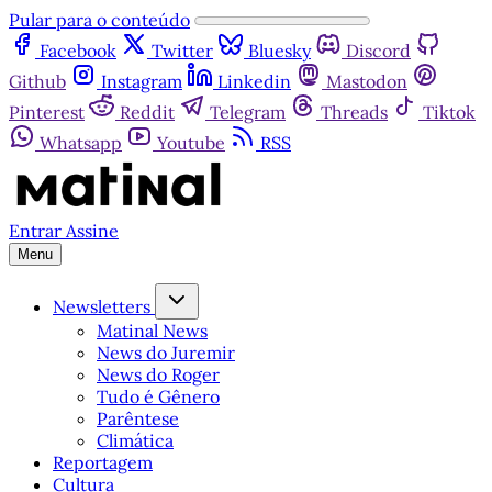
Pular para o conteúdo
Facebook
Twitter
Bluesky
Discord
Github
Instagram
Linkedin
Mastodon
Pinterest
Reddit
Telegram
Threads
Tiktok
Whatsapp
Youtube
RSS
Entrar
Assine
Menu
Newsletters
Matinal News
News do Juremir
News do Roger
Tudo é Gênero
Parêntese
Climática
Reportagem
Cultura