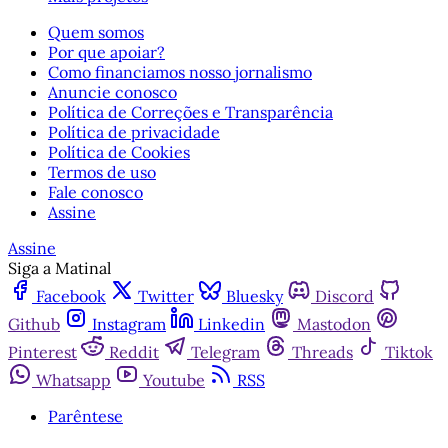
Quem somos
Por que apoiar?
Como financiamos nosso jornalismo
Anuncie conosco
Política de Correções e Transparência
Política de privacidade
Política de Cookies
Termos de uso
Fale conosco
Assine
Assine
Siga a Matinal
Facebook
Twitter
Bluesky
Discord
Github
Instagram
Linkedin
Mastodon
Pinterest
Reddit
Telegram
Threads
Tiktok
Whatsapp
Youtube
RSS
Parêntese