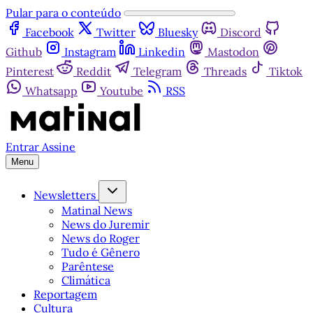
Pular para o conteúdo
Facebook
Twitter
Bluesky
Discord
Github
Instagram
Linkedin
Mastodon
Pinterest
Reddit
Telegram
Threads
Tiktok
Whatsapp
Youtube
RSS
Entrar
Assine
Menu
Newsletters
Matinal News
News do Juremir
News do Roger
Tudo é Gênero
Parêntese
Climática
Reportagem
Cultura