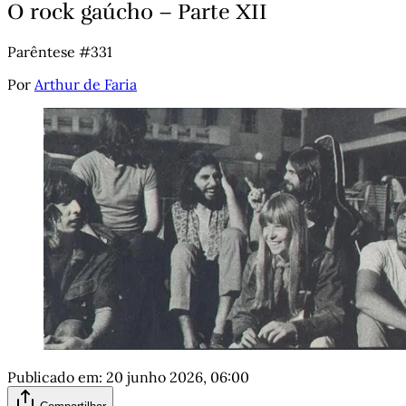
O rock gaúcho – Parte XII
Parêntese #331
Por
Arthur de Faria
Publicado em:
20 junho 2026, 06:00