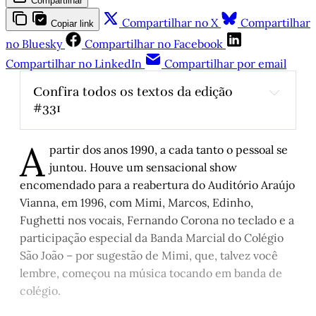
Compartilhar
Compartilhar no X
Compartilhar
Copiar link
no Bluesky
Compartilhar no Facebook
Compartilhar no LinkedIn
Compartilhar por email
Confira todos os textos da edição 
#331
Sem explosões, com transformações
, por 
A
Luís Augusto Fischer
partir dos anos 1990, a cada tanto o pessoal se
Maria Regina Pilla: Existencialista, militante, 
juntou. Houve um sensacional show
cidadã do mundo
, por Luís Augusto Fischer 
encomendado para a reabertura do Auditório Araújo
Primeiro, não tomar gol
, por Fernando 
Vianna, em 1996, com Mimi, Marcos, Edinho,
Carvalho
Fughetti nos vocais, Fernando Corona no teclado e a
participação especial da Banda Marcial do Colégio
Minha primeira Copa
, por Juremir Machado 
da Silva
São João – por sugestão de Mimi, que, talvez você
lembre, começou na música tocando em banda de
O rock gaúcho 
–
 Parte XII
, por Arthur de 
Faria
colégio.
Rebeldia comportada
, 
por Abrão Slavutsky