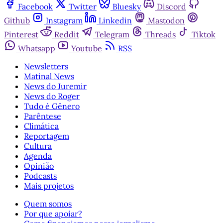
Facebook
Twitter
Bluesky
Discord
Github
Instagram
Linkedin
Mastodon
Pinterest
Reddit
Telegram
Threads
Tiktok
Whatsapp
Youtube
RSS
Newsletters
Matinal News
News do Juremir
News do Roger
Tudo é Gênero
Parêntese
Climática
Reportagem
Cultura
Agenda
Opinião
Podcasts
Mais projetos
Quem somos
Por que apoiar?