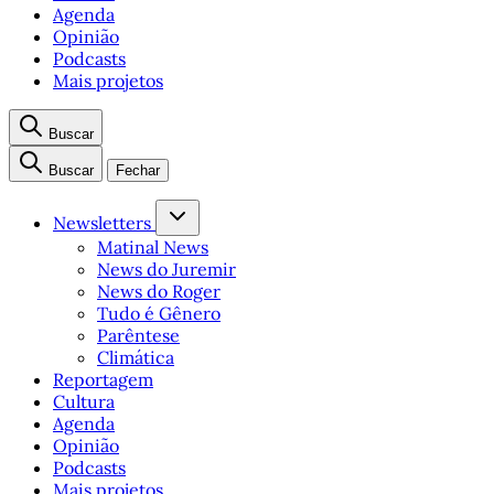
Agenda
Opinião
Podcasts
Mais projetos
Buscar
Buscar
Fechar
Newsletters
Matinal News
News do Juremir
News do Roger
Tudo é Gênero
Parêntese
Climática
Reportagem
Cultura
Agenda
Opinião
Podcasts
Mais projetos