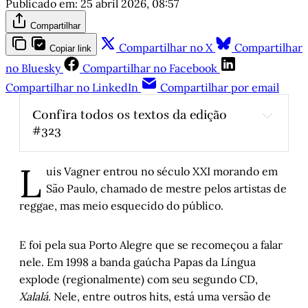
Publicado em:
25 abril 2026, 08:57
Compartilhar
Compartilhar no X
Compartilhar
Copiar link
no Bluesky
Compartilhar no Facebook
Compartilhar no LinkedIn
Compartilhar por email
Confira todos os textos da edição 
#323
A demora do livro, a demora do idioma
, por 
L
Augusto Darde
uis Vagner entrou no século XXI morando em
O rock gaúcho – Parte V
, por Arthur de 
São Paulo, chamado de mestre pelos artistas de
Faria
reggae, mas meio esquecido do público.
Um encontro fugaz entre o ser e o estar
, 
por Horacio Dottori
E foi pela sua Porto Alegre que se recomeçou a falar
O que ainda precisamos ensinar
, por Kétina 
nele. Em 1998 a banda gaúcha Papas da Língua
Timboni
explode (regionalmente) com seu segundo CD,
Da criatividade ao cuidado: aprendizados de 
Xalalá
. Nele, entre outros hits, está uma versão de
uma vida em movimento
, por Marilice Costi