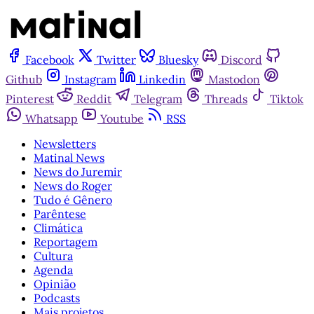
Facebook
Twitter
Bluesky
Discord
Github
Instagram
Linkedin
Mastodon
Pinterest
Reddit
Telegram
Threads
Tiktok
Whatsapp
Youtube
RSS
Newsletters
Matinal News
News do Juremir
News do Roger
Tudo é Gênero
Parêntese
Climática
Reportagem
Cultura
Agenda
Opinião
Podcasts
Mais projetos