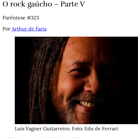
O rock gaúcho – Parte V
Parêntese #323
Por
Arthur de Faria
Luis Vagner Guitarreiro. Foto: Edu de Ferrari