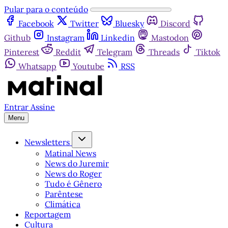
Pular para o conteúdo
Facebook
Twitter
Bluesky
Discord
Github
Instagram
Linkedin
Mastodon
Pinterest
Reddit
Telegram
Threads
Tiktok
Whatsapp
Youtube
RSS
Entrar
Assine
Menu
Newsletters
Matinal News
News do Juremir
News do Roger
Tudo é Gênero
Parêntese
Climática
Reportagem
Cultura