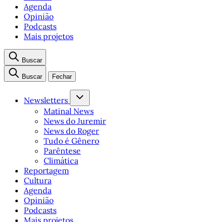
Agenda
Opinião
Podcasts
Mais projetos
Buscar
Buscar
Fechar
Newsletters
Matinal News
News do Juremir
News do Roger
Tudo é Gênero
Parêntese
Climática
Reportagem
Cultura
Agenda
Opinião
Podcasts
Mais projetos