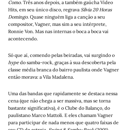
Como
. Três anos depois, a também gaúcha Video
Sobre o livro “Mundo Impossível”, de 
Hits, em seu único disco, regrava
Sílvia 20 Horas
Mayara Floss
, por Olga Garcia Falceto
Domingo
. Quase ninguém liga a canção a seu
Marina Lima em Ópera Grunkie
, por 
compositor, Vagner, mas sim a seu intérprete,
Luciano Mello
Ronnie Von. Mas nas internas o boca a boca vai
Entre o mundo e eu – Capítulo III
, por 
acontecendo.
Marlon Pires Ramos
Cordel do Corte Raso – Capítulo III
, por 
Só que aí, comendo pelas beiradas, vai surgindo o
Gonçalo Ferraz
hype
do samba-rock, graças à sua descoberta pela
Porto Alegre, 1912-14: Os pinta-monos da 
classe média branca do bairro paulista onde Vagner
revista Kodak
, por Arnoldo Doberstein
então morava: a Vila Madalena.
Uma das bandas que rapidamente se destaca nessa
cena (que não chega a ser massiva, mas se torna
bastante significativa), é o Clube do Balanço, do
paulistano Marco Mattoli. E eles chamam Vagner
para participar de nada menos que quatro faixas de
seu CD de estreia,
Swing & Samba-Rock
(2001).