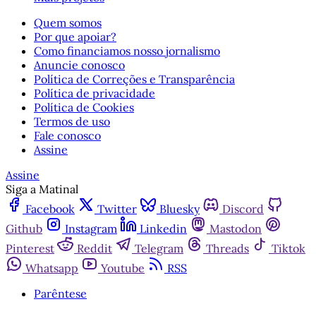
Quem somos
Por que apoiar?
Como financiamos nosso jornalismo
Anuncie conosco
Política de Correções e Transparência
Política de privacidade
Política de Cookies
Termos de uso
Fale conosco
Assine
Assine
Siga a Matinal
Facebook
Twitter
Bluesky
Discord
Github
Instagram
Linkedin
Mastodon
Pinterest
Reddit
Telegram
Threads
Tiktok
Whatsapp
Youtube
RSS
Parêntese