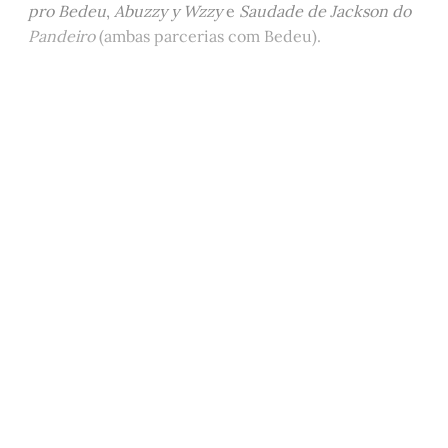
pro Bedeu
,
Abuzzy y Wzzy
e
Saudade de Jackson do
Pandeiro
(ambas parcerias com Bedeu).
Este post está disponível
apenas para quem apoia a
Matinal
Assine agora
Já tem uma conta?
Entrar