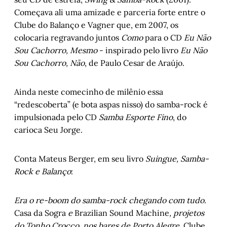
Começava ali uma amizade e parceria forte entre o
Clube do Balanço e Vagner que, em 2007, os
colocaria regravando juntos
Como
para o CD
Eu Não
Sou Cachorro, Mesmo
- inspirado pelo livro
Eu Não
Sou Cachorro, Não
, de Paulo Cesar de Araújo.
Ainda neste comecinho de milênio essa
“redescoberta” (e bota aspas nisso) do samba-rock é
impulsionada pelo CD
Samba Esporte Fino
, do
carioca Seu Jorge.
Conta Mateus Berger, em seu livro
Suingue, Samba-
Rock e Balanço
:
Era o re-boom do samba-rock chegando com tudo.
Casa da Sogra
e
Brazilian Sound Machine
, projetos
do Tonho Crocco, nos bares de Porto Alegre.
Clube