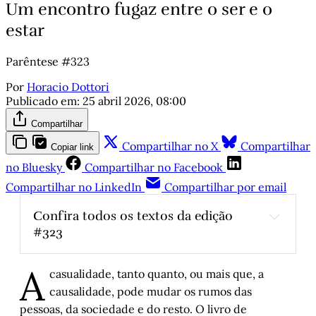
Um encontro fugaz entre o ser e o
estar
Parêntese #323
Por
Horacio Dottori
Publicado em:
25 abril 2026, 08:00
Compartilhar
Compartilhar no X
Compartilhar
Copiar link
no Bluesky
Compartilhar no Facebook
Compartilhar no LinkedIn
Compartilhar por email
Confira todos os textos da edição 
#323
A demora do livro, a demora do idioma
, por 
A
Augusto Darde
casualidade, tanto quanto, ou mais que, a
O rock gaúcho – Parte V
, por Arthur de 
causalidade, pode mudar os rumos das
Faria
pessoas, da sociedade e do resto. O livro de