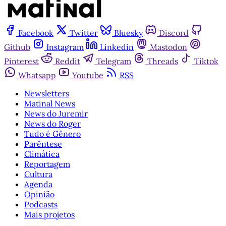
Facebook
Twitter
Bluesky
Discord
Github
Instagram
Linkedin
Mastodon
Pinterest
Reddit
Telegram
Threads
Tiktok
Whatsapp
Youtube
RSS
Newsletters
Matinal News
News do Juremir
News do Roger
Tudo é Gênero
Parêntese
Climática
Reportagem
Cultura
Agenda
Opinião
Podcasts
Mais projetos