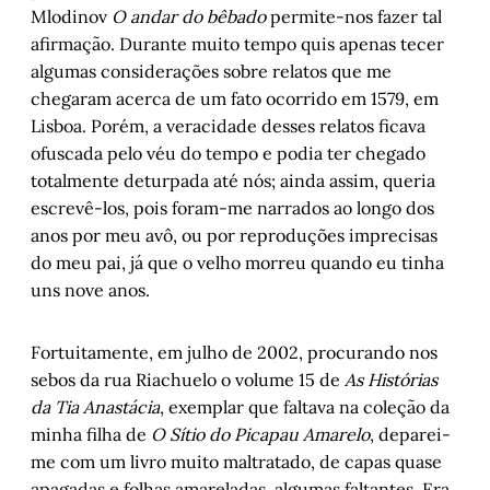
Um encontro fugaz entre o ser e o estar
, 
Mlodinov
O andar do bêbado
permite-nos fazer tal
por Horacio Dottori
afirmação. Durante muito tempo quis apenas tecer
algumas considerações sobre relatos que me
O que ainda precisamos ensinar
, por Kétina 
Timboni
chegaram acerca de um fato ocorrido em 1579, em
Lisboa. Porém, a veracidade desses relatos ficava
Da criatividade ao cuidado: aprendizados de 
uma vida em movimento
, por Marilice Costi
ofuscada pelo véu do tempo e podia ter chegado
totalmente deturpada até nós; ainda assim, queria
Sobre o livro “Mundo Impossível”, de 
escrevê-los, pois foram-me narrados ao longo dos
Mayara Floss
, por Olga Garcia Falceto
anos por meu avô, ou por reproduções imprecisas
Marina Lima em Ópera Grunkie
, por 
do meu pai, já que o velho morreu quando eu tinha
Luciano Mello
uns nove anos.
Entre o mundo e eu – Capítulo III
, por 
Marlon Pires Ramos
Fortuitamente, em julho de 2002, procurando nos
Cordel do Corte Raso – Capítulo III
, por 
Gonçalo Ferraz
sebos da rua Riachuelo o volume 15 de
As Histórias
da Tia Anastácia
, exemplar que faltava na coleção da
Porto Alegre, 1912-14: Os pinta-monos da 
revista Kodak
, por Arnoldo Doberstein
minha filha de
O Sítio do Picapau Amarelo
, deparei-
me com um livro muito maltratado, de capas quase
apagadas e folhas amareladas, algumas faltantes. Era