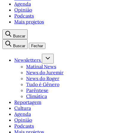
Agenda
Opinião
Podcasts
Mais projetos
Buscar
Buscar
Fechar
Newsletters
Matinal News
News do Juremir
News do Roger
Tudo é Gênero
Parêntese
Climática
Reportagem
Cultura
Agenda
Opinião
Podcasts
Mais projetos