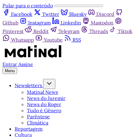
Pular para o conteúdo
Facebook
Twitter
Bluesky
Discord
Github
Instagram
Linkedin
Mastodon
Pinterest
Reddit
Telegram
Threads
Tiktok
Whatsapp
Youtube
RSS
Entrar
Assine
Menu
Newsletters
Matinal News
News do Juremir
News do Roger
Tudo é Gênero
Parêntese
Climática
Reportagem
Cultura