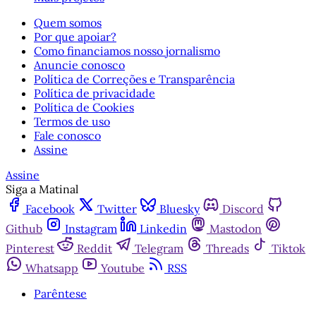
Quem somos
Por que apoiar?
Como financiamos nosso jornalismo
Anuncie conosco
Política de Correções e Transparência
Política de privacidade
Política de Cookies
Termos de uso
Fale conosco
Assine
Assine
Siga a Matinal
Facebook
Twitter
Bluesky
Discord
Github
Instagram
Linkedin
Mastodon
Pinterest
Reddit
Telegram
Threads
Tiktok
Whatsapp
Youtube
RSS
Parêntese